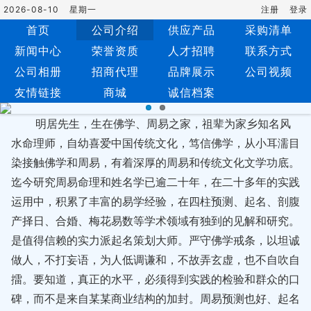
2026-08-10
星期一
注册
登录
首页
公司介绍
供应产品
采购清单
新闻中心
荣誉资质
人才招聘
联系方式
公司相册
招商代理
品牌展示
公司视频
友情链接
商城
诚信档案
明居先生，生在佛学、周易之家，祖辈为家乡知名风
水命理师，自幼喜爱中国传统文化，笃信佛学，从小耳濡目
染接触佛学和周易，有着深厚的周易和传统文化文学功底。
迄今研究周易命理和姓名学已逾二十年，在二十多年的实践
运用中，积累了丰富的易学经验，在四柱预测、起名、剖腹
产择日、合婚、梅花易数等学术领域有独到的见解和研究。
是值得信赖的实力派起名策划大师。严守佛学戒条，以坦诚
做人，不打妄语，为人低调谦和，不故弄玄虚，也不自吹自
擂。要知道，真正的水平，必须得到实践的检验和群众的口
碑，而不是来自某某商业结构的加封。周易预测也好、起名