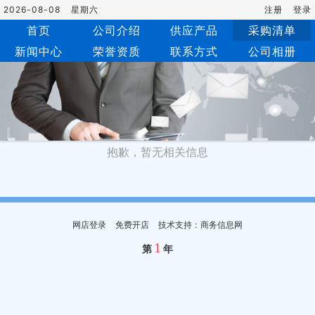
2026-08-08
星期六
注册
登录
首页
公司介绍
供应产品
采购清单
新闻中心
荣誉资质
联系方式
公司相册
抱歉，暂无相关信息
网店登录
免费开店
技术支持：商务信息网
1
第
年