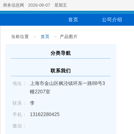
商务信息网
2026-08-07
星期五
首页
公司介绍
当前位置
>
首页
>
产品图片
分类导航
联系我们
地址：
上海市金山区枫泾镇环东一路88号3
幢2207室
联系：
李
手机：
13162280425
微信：