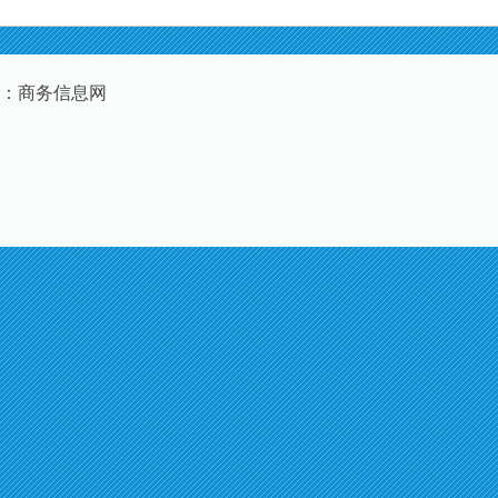
：商务信息网