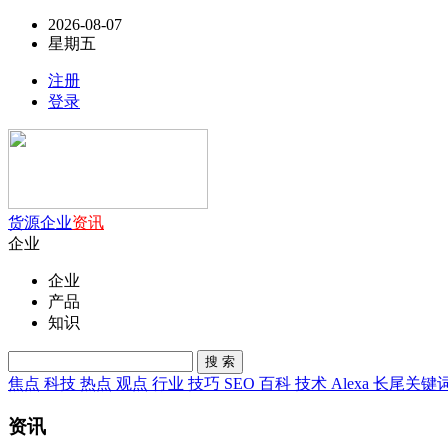
2026-08-07
星期五
注册
登录
货源
企业
资讯
企业
企业
产品
知识
搜 索
焦点
科技
热点
观点
行业
技巧
SEO
百科
技术
Alexa
长尾关键
资讯