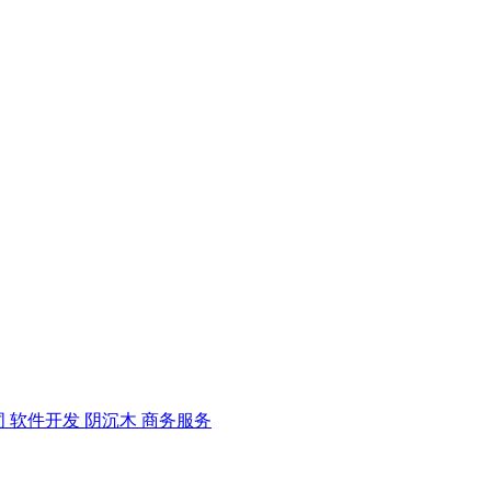
词
软件开发
阴沉木
商务服务