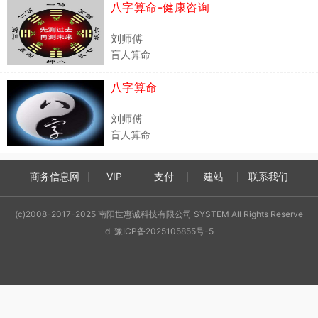
八字算命-健康咨询
刘师傅
盲人算命
八字算命
刘师傅
盲人算命
商务信息网
VIP
支付
建站
联系我们
(c)2008-2017-2025 南阳世惠诚科技有限公司 SYSTEM All Rights Reserve
d 豫ICP备2025105855号-5