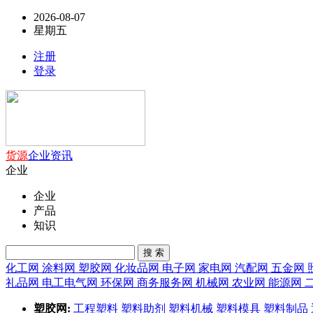
2026-08-07
星期五
注册
登录
货源
企业
资讯
企业
企业
产品
知识
搜 索
化工网
涂料网
塑胶网
化妆品网
电子网
家电网
汽配网
五金网
礼品网
电工电气网
环保网
商务服务网
机械网
农业网
能源网
塑胶网:
工程塑料
塑料助剂
塑料机械
塑料模具
塑料制品