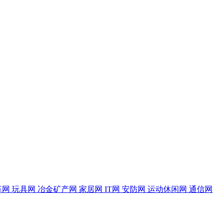
革网
玩具网
冶金矿产网
家居网
IT网
安防网
运动休闲网
通信网