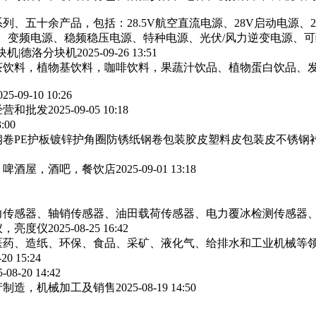
列、五十余产品，包括：28.5V航空直流电源、28V启动电源、
源、变频电源、稳频稳压电源、特种电源、光伏/风力逆变电源、
块机|德洛分块机
2025-09-26 13:51
茶饮料，植物基饮料，咖啡饮料，果蔬汁饮品、植物蛋白饮品、
025-09-10 10:26
经营和批发
2025-09-05 10:18
3:00
卷PE护板镀锌护角圈防锈纸钢卷包装胶皮塑料皮包装皮不锈钢
，啤酒屋，酒吧，餐饮店
2025-09-01 13:18
力传感器、轴销传感器、油田载荷传感器、电力覆冰检测传感器
仪，亮度仪
2025-08-25 16:42
医药、造纸、环保、食品、采矿、液化气、给排水和工业机械等
-20 15:24
5-08-20 14:42
产制造，机械加工及销售
2025-08-19 14:50