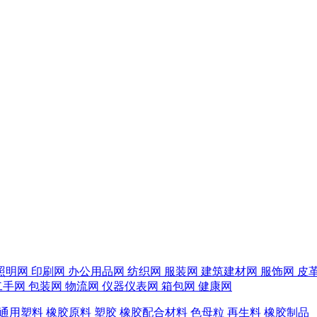
照明网
印刷网
办公用品网
纺织网
服装网
建筑建材网
服饰网
皮
二手网
包装网
物流网
仪器仪表网
箱包网
健康网
通用塑料
橡胶原料
塑胶
橡胶配合材料
色母粒
再生料
橡胶制品