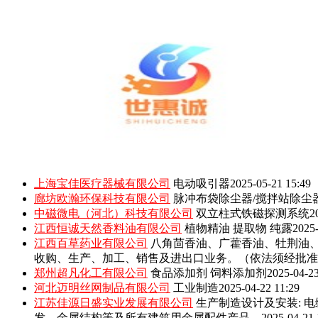
上海宝佳医疗器械有限公司
电动吸引器
2025-05-21 15:49
廊坊欧瀚环保科技有限公司
脉冲布袋除尘器/搅拌站除尘
中磁微电（河北）科技有限公司
双立柱式铁磁探测系统
2
江西恒诚天然香料油有限公司
植物精油 提取物 纯露
2025-
江西百草药业有限公司
八角茴香油、广藿香油、牡荆油
收购、生产、加工、销售及进出口业务。（依法须经批准
郑州超凡化工有限公司
食品添加剂 饲料添加剂
2025-04-23
河北迈明丝网制品有限公司
工业制造
2025-04-22 11:29
江苏佳源日盛实业发展有限公司
生产制造设计及安装: 
发，金属结构等及所有建筑用金属配件产品。
2025-04-21 