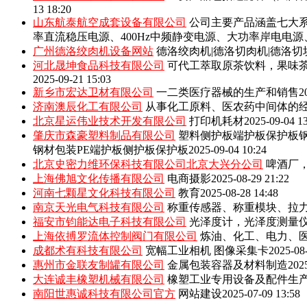
13 18:20
山东航泰航空成套设备有限公司
公司主要产品涵盖七大系
率直流稳压电源、400Hz中频静变电源、大功率岸电电
广州德洛绞肉机设备网站
德洛绞肉机|德洛切肉机|德洛切
河北晟坤食品科技有限公司
可代工萃取原茶饮料，果味
2025-09-21 15:03
新乡市宏达卫材有限公司
一二类医疗器械的生产和销售
2
济南澳辰化工有限公司
从事化工原料、医农药中间体的
北京星运伟业技术开发有限公司
打印机耗材
2025-09-04 1
肇庆市森豪塑料制品有限公司
塑料侧护板端护板保护板钢
钢材包装PE端护板侧护板保护板
2025-09-04 10:24
北京史密力维环保科技有限公司北京大兴分公司
啤酒厂
上海佛旭文化传播有限公司
电商摄影
2025-08-29 21:22
河南七颗星文化科技有限公司
教育
2025-08-28 14:48
南京天光电气科技有限公司
称重传感器、称重模块、拉
福安市钧能达电子科技有限公司
光泽度计，光泽度测量
上海依搏罗流体控制阀门有限公司
炼油、化工、电力、
成都术有科技有限公司
宽幅工业相机 图像采集卡
2025-08
惠州市金联友制罐有限公司
金属包装容器及材料制造
202
大连诚丰橡塑机械有限公司
橡塑工业专用设备及配件生
南阳世惠诚科技有限公司官方
网站建设
2025-07-09 13:58