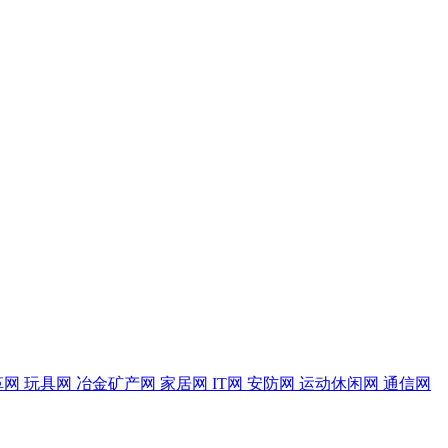
革网
玩具网
冶金矿产网
家居网
IT网
安防网
运动休闲网
通信网