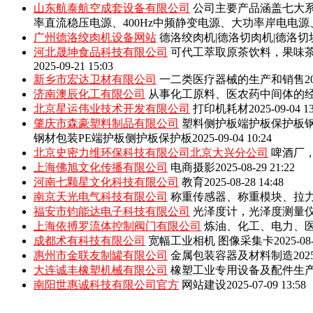
山东航泰航空成套设备有限公司
公司主要产品涵盖七大系
率直流稳压电源、400Hz中频静变电源、大功率岸电电
广州德洛绞肉机设备网站
德洛绞肉机|德洛切肉机|德洛切
河北晟坤食品科技有限公司
可代工萃取原茶饮料，果味
2025-09-21 15:03
新乡市宏达卫材有限公司
一二类医疗器械的生产和销售
2
济南澳辰化工有限公司
从事化工原料、医农药中间体的
北京星运伟业技术开发有限公司
打印机耗材
2025-09-04 1
肇庆市森豪塑料制品有限公司
塑料侧护板端护板保护板钢
钢材包装PE端护板侧护板保护板
2025-09-04 10:24
北京史密力维环保科技有限公司北京大兴分公司
啤酒厂
上海佛旭文化传播有限公司
电商摄影
2025-08-29 21:22
河南七颗星文化科技有限公司
教育
2025-08-28 14:48
南京天光电气科技有限公司
称重传感器、称重模块、拉
福安市钧能达电子科技有限公司
光泽度计，光泽度测量
上海依搏罗流体控制阀门有限公司
炼油、化工、电力、
成都术有科技有限公司
宽幅工业相机 图像采集卡
2025-08
惠州市金联友制罐有限公司
金属包装容器及材料制造
202
大连诚丰橡塑机械有限公司
橡塑工业专用设备及配件生
南阳世惠诚科技有限公司官方
网站建设
2025-07-09 13:58