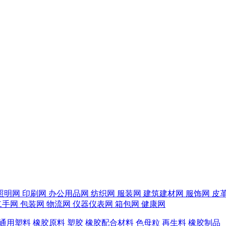
照明网
印刷网
办公用品网
纺织网
服装网
建筑建材网
服饰网
皮
二手网
包装网
物流网
仪器仪表网
箱包网
健康网
通用塑料
橡胶原料
塑胶
橡胶配合材料
色母粒
再生料
橡胶制品