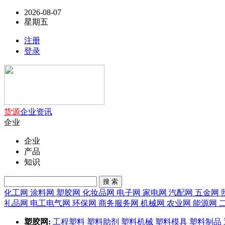
2026-08-07
星期五
注册
登录
货源
企业
资讯
企业
企业
产品
知识
搜 索
化工网
涂料网
塑胶网
化妆品网
电子网
家电网
汽配网
五金网
礼品网
电工电气网
环保网
商务服务网
机械网
农业网
能源网
塑胶网:
工程塑料
塑料助剂
塑料机械
塑料模具
塑料制品