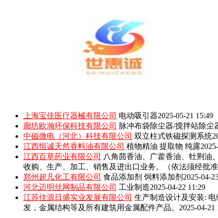
上海宝佳医疗器械有限公司
电动吸引器
2025-05-21 15:49
廊坊欧瀚环保科技有限公司
脉冲布袋除尘器/搅拌站除尘
中磁微电（河北）科技有限公司
双立柱式铁磁探测系统
2
江西恒诚天然香料油有限公司
植物精油 提取物 纯露
2025-
江西百草药业有限公司
八角茴香油、广藿香油、牡荆油
收购、生产、加工、销售及进出口业务。（依法须经批准
郑州超凡化工有限公司
食品添加剂 饲料添加剂
2025-04-23
河北迈明丝网制品有限公司
工业制造
2025-04-22 11:29
江苏佳源日盛实业发展有限公司
生产制造设计及安装: 
发，金属结构等及所有建筑用金属配件产品。
2025-04-21 