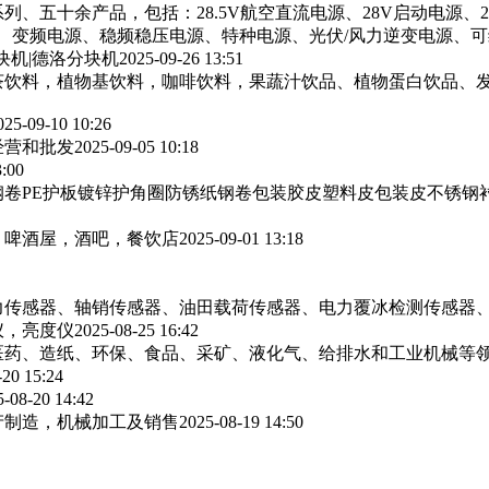
列、五十余产品，包括：28.5V航空直流电源、28V启动电源、
源、变频电源、稳频稳压电源、特种电源、光伏/风力逆变电源、
块机|德洛分块机
2025-09-26 13:51
茶饮料，植物基饮料，咖啡饮料，果蔬汁饮品、植物蛋白饮品、
025-09-10 10:26
经营和批发
2025-09-05 10:18
3:00
卷PE护板镀锌护角圈防锈纸钢卷包装胶皮塑料皮包装皮不锈钢
，啤酒屋，酒吧，餐饮店
2025-09-01 13:18
力传感器、轴销传感器、油田载荷传感器、电力覆冰检测传感器
仪，亮度仪
2025-08-25 16:42
医药、造纸、环保、食品、采矿、液化气、给排水和工业机械等
-20 15:24
5-08-20 14:42
产制造，机械加工及销售
2025-08-19 14:50