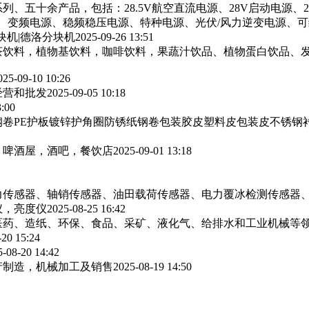
列、五十余产品，包括：28.5V航空直流电源、28V启动电源、
源、变频电源、稳频稳压电源、特种电源、光伏/风力逆变电源、
块机|德洛分块机
2025-09-26 13:51
茶饮料，植物基饮料，咖啡饮料，果蔬汁饮品、植物蛋白饮品、
025-09-10 10:26
经营和批发
2025-09-05 10:18
3:00
卷PE护板镀锌护角圈防锈纸钢卷包装胶皮塑料皮包装皮不锈钢
，啤酒屋，酒吧，餐饮店
2025-09-01 13:18
力传感器、轴销传感器、油田载荷传感器、电力覆冰检测传感器
仪，亮度仪
2025-08-25 16:42
医药、造纸、环保、食品、采矿、液化气、给排水和工业机械等
-20 15:24
5-08-20 14:42
产制造，机械加工及销售
2025-08-19 14:50