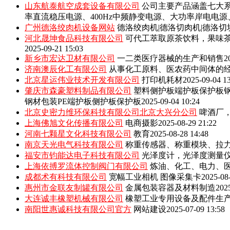
山东航泰航空成套设备有限公司
公司主要产品涵盖七大系
率直流稳压电源、400Hz中频静变电源、大功率岸电电
广州德洛绞肉机设备网站
德洛绞肉机|德洛切肉机|德洛切
河北晟坤食品科技有限公司
可代工萃取原茶饮料，果味
2025-09-21 15:03
新乡市宏达卫材有限公司
一二类医疗器械的生产和销售
2
济南澳辰化工有限公司
从事化工原料、医农药中间体的
北京星运伟业技术开发有限公司
打印机耗材
2025-09-04 1
肇庆市森豪塑料制品有限公司
塑料侧护板端护板保护板钢
钢材包装PE端护板侧护板保护板
2025-09-04 10:24
北京史密力维环保科技有限公司北京大兴分公司
啤酒厂
上海佛旭文化传播有限公司
电商摄影
2025-08-29 21:22
河南七颗星文化科技有限公司
教育
2025-08-28 14:48
南京天光电气科技有限公司
称重传感器、称重模块、拉
福安市钧能达电子科技有限公司
光泽度计，光泽度测量
上海依搏罗流体控制阀门有限公司
炼油、化工、电力、
成都术有科技有限公司
宽幅工业相机 图像采集卡
2025-08
惠州市金联友制罐有限公司
金属包装容器及材料制造
202
大连诚丰橡塑机械有限公司
橡塑工业专用设备及配件生
南阳世惠诚科技有限公司官方
网站建设
2025-07-09 13:58