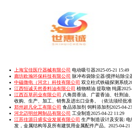
上海宝佳医疗器械有限公司
电动吸引器
2025-05-21 15:49
廊坊欧瀚环保科技有限公司
脉冲布袋除尘器/搅拌站除尘
中磁微电（河北）科技有限公司
双立柱式铁磁探测系统
2
江西恒诚天然香料油有限公司
植物精油 提取物 纯露
2025-
江西百草药业有限公司
八角茴香油、广藿香油、牡荆油
收购、生产、加工、销售及进出口业务。（依法须经批准
郑州超凡化工有限公司
食品添加剂 饲料添加剂
2025-04-23
河北迈明丝网制品有限公司
工业制造
2025-04-22 11:29
江苏佳源日盛实业发展有限公司
生产制造设计及安装: 
发，金属结构等及所有建筑用金属配件产品。
2025-04-21 