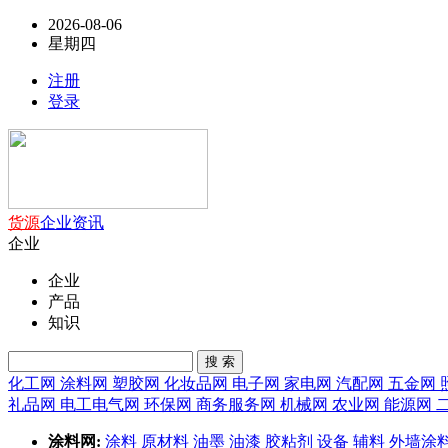
2026-08-06
星期四
注册
登录
货源
企业
资讯
企业
企业
产品
知识
搜 索
化工网
涂料网
塑胶网
化妆品网
电子网
家电网
汽配网
五金网
礼品网
电工电气网
环保网
商务服务网
机械网
农业网
能源网
涂料网:
涂料
原材料
油墨
油漆
胶粘剂
设备
辅料
外墙涂