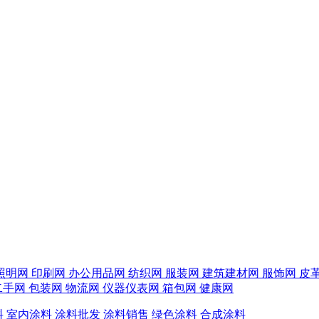
照明网
印刷网
办公用品网
纺织网
服装网
建筑建材网
服饰网
皮
二手网
包装网
物流网
仪器仪表网
箱包网
健康网
料
室内涂料
涂料批发
涂料销售
绿色涂料
合成涂料