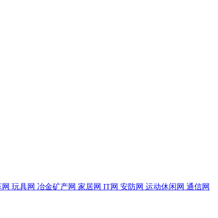
革网
玩具网
冶金矿产网
家居网
IT网
安防网
运动休闲网
通信网