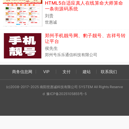
HTML5自适应真人在线算命大师算命
一条街源码系统
刘贵
世惠诚
郑州手机靓号网、豹子靓号、吉祥号转
让平台
侯先生
郑州号乐乐通信科技有限公司
商务信息网
VIP
支付
建站
联系我们
(c)2008-2017-2025 南阳世惠诚科技有限公司 SYSTEM All Rights Reserve
d 豫ICP备2025105855号-5