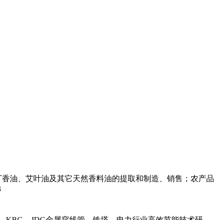
丁香油、艾叶油及其它天然香料油的提取和制造、销售；农产品
3
，KBG，JDG金属穿线管，铁塔，电力行业高效节能技术研