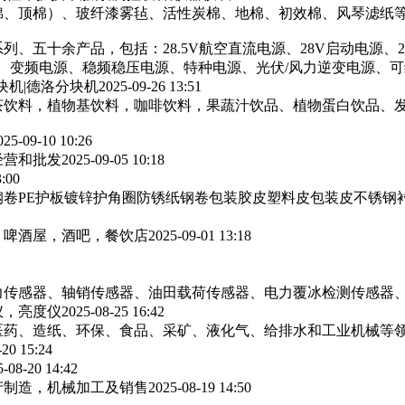
棉、顶棉）、玻纤漆雾毡、活性炭棉、地棉、初效棉、风琴滤纸‌等
列、五十余产品，包括：28.5V航空直流电源、28V启动电源、
源、变频电源、稳频稳压电源、特种电源、光伏/风力逆变电源、
块机|德洛分块机
2025-09-26 13:51
茶饮料，植物基饮料，咖啡饮料，果蔬汁饮品、植物蛋白饮品、
025-09-10 10:26
经营和批发
2025-09-05 10:18
3:00
卷PE护板镀锌护角圈防锈纸钢卷包装胶皮塑料皮包装皮不锈钢
，啤酒屋，酒吧，餐饮店
2025-09-01 13:18
力传感器、轴销传感器、油田载荷传感器、电力覆冰检测传感器
仪，亮度仪
2025-08-25 16:42
医药、造纸、环保、食品、采矿、液化气、给排水和工业机械等
-20 15:24
5-08-20 14:42
产制造，机械加工及销售
2025-08-19 14:50