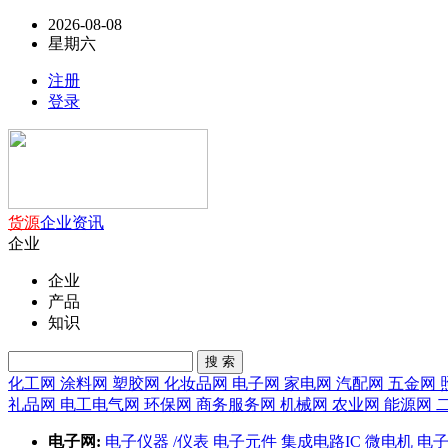
2026-08-08
星期六
注册
登录
货源
企业
资讯
企业
企业
产品
知识
搜 索
化工网
涂料网
塑胶网
化妆品网
电子网
家电网
汽配网
五金网
礼品网
电工电气网
环保网
商务服务网
机械网
农业网
能源网
电子网:
电子仪器 /仪表
电子元件
集成电路IC
微电机
电