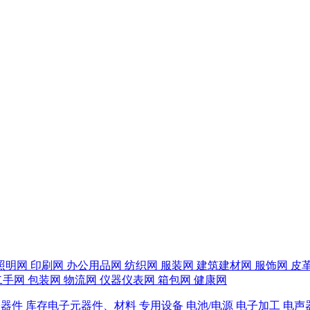
照明网
印刷网
办公用品网
纺织网
服装网
建筑建材网
服饰网
皮
二手网
包装网
物流网
仪器仪表网
箱包网
健康网
子器件
库存电子元器件、材料
专用设备
电池/电源
电子加工
电声