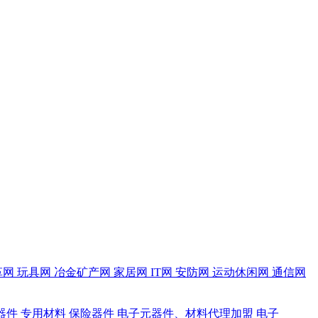
革网
玩具网
冶金矿产网
家居网
IT网
安防网
运动休闲网
通信网
器件
专用材料
保险器件
电子元器件、材料代理加盟
电子