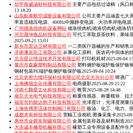
邹平俊威滤材科技有限公司
主要产品包括‌过滤棉（风口
13 18:20
山东航泰航空成套设备有限公司
公司主要产品涵盖七大系
率直流稳压电源、400Hz中频静变电源、大功率岸电电
广州德洛绞肉机设备网站
德洛绞肉机|德洛切肉机|德洛切
河北晟坤食品科技有限公司
可代工萃取原茶饮料，果味
2025-09-21 15:03
新乡市宏达卫材有限公司
一二类医疗器械的生产和销售
2
济南澳辰化工有限公司
从事化工原料、医农药中间体的
北京星运伟业技术开发有限公司
打印机耗材
2025-09-04 1
肇庆市森豪塑料制品有限公司
塑料侧护板端护板保护板钢
钢材包装PE端护板侧护板保护板
2025-09-04 10:24
北京史密力维环保科技有限公司北京大兴分公司
啤酒厂
上海佛旭文化传播有限公司
电商摄影
2025-08-29 21:22
河南七颗星文化科技有限公司
教育
2025-08-28 14:48
南京天光电气科技有限公司
称重传感器、称重模块、拉
福安市钧能达电子科技有限公司
光泽度计，光泽度测量
上海依搏罗流体控制阀门有限公司
炼油、化工、电力、
成都术有科技有限公司
宽幅工业相机 图像采集卡
2025-08
惠州市金联友制罐有限公司
金属包装容器及材料制造
202
大连诚丰橡塑机械有限公司
橡塑工业专用设备及配件生