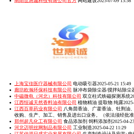
南阳世惠诚科技有限公司官方
网站建设
2025-07-09 13:58
上海宝佳医疗器械有限公司
电动吸引器
2025-05-21 15:49
廊坊欧瀚环保科技有限公司
脉冲布袋除尘器/搅拌站除尘
中磁微电（河北）科技有限公司
双立柱式铁磁探测系统
2
江西恒诚天然香料油有限公司
植物精油 提取物 纯露
2025-
江西百草药业有限公司
八角茴香油、广藿香油、牡荆油
收购、生产、加工、销售及进出口业务。（依法须经批准
郑州超凡化工有限公司
食品添加剂 饲料添加剂
2025-04-23
河北迈明丝网制品有限公司
工业制造
2025-04-22 11:29
江苏佳源日盛实业发展有限公司
生产制造设计及安装: 