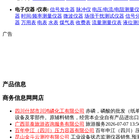
电子仪器 /仪表:
信号发生器
脉冲仪
电压/电流/电阻测量
器
时间/频率测量仪器
微波仪器
场强干扰测试仪器
信号
器
万用表
电表
水表
煤气表
收费表
流量测量仪表
液位测
广告
产品信息
商务信息网网店
四川什邡市川鸿磷化工有限公司
赤磷，磷酸的批发（纸单
设备及零部件。原辅料销售，经营本企业自有产品进出口
广西菲泰旅游咨询服务有限公司
旅游服务
2026-07-07 13:5
百年申江（四川）压力容器有限公司
百年申江（四川）压
昆山金斗云测控有限公司
工业设备状态监测仪器销售,预