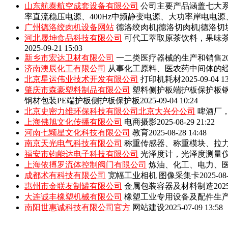
山东航泰航空成套设备有限公司
公司主要产品涵盖七大系
率直流稳压电源、400Hz中频静变电源、大功率岸电电
广州德洛绞肉机设备网站
德洛绞肉机|德洛切肉机|德洛切
河北晟坤食品科技有限公司
可代工萃取原茶饮料，果味
2025-09-21 15:03
新乡市宏达卫材有限公司
一二类医疗器械的生产和销售
2
济南澳辰化工有限公司
从事化工原料、医农药中间体的
北京星运伟业技术开发有限公司
打印机耗材
2025-09-04 1
肇庆市森豪塑料制品有限公司
塑料侧护板端护板保护板钢
钢材包装PE端护板侧护板保护板
2025-09-04 10:24
北京史密力维环保科技有限公司北京大兴分公司
啤酒厂
上海佛旭文化传播有限公司
电商摄影
2025-08-29 21:22
河南七颗星文化科技有限公司
教育
2025-08-28 14:48
南京天光电气科技有限公司
称重传感器、称重模块、拉
福安市钧能达电子科技有限公司
光泽度计，光泽度测量
上海依搏罗流体控制阀门有限公司
炼油、化工、电力、
成都术有科技有限公司
宽幅工业相机 图像采集卡
2025-08
惠州市金联友制罐有限公司
金属包装容器及材料制造
202
大连诚丰橡塑机械有限公司
橡塑工业专用设备及配件生
南阳世惠诚科技有限公司官方
网站建设
2025-07-09 13:58