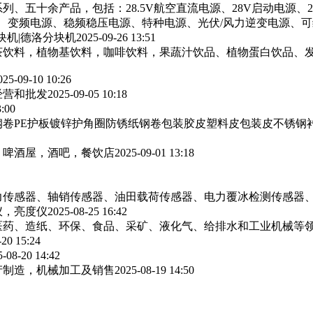
列、五十余产品，包括：28.5V航空直流电源、28V启动电源、
源、变频电源、稳频稳压电源、特种电源、光伏/风力逆变电源、
块机|德洛分块机
2025-09-26 13:51
茶饮料，植物基饮料，咖啡饮料，果蔬汁饮品、植物蛋白饮品、
025-09-10 10:26
经营和批发
2025-09-05 10:18
3:00
卷PE护板镀锌护角圈防锈纸钢卷包装胶皮塑料皮包装皮不锈钢
，啤酒屋，酒吧，餐饮店
2025-09-01 13:18
力传感器、轴销传感器、油田载荷传感器、电力覆冰检测传感器
仪，亮度仪
2025-08-25 16:42
医药、造纸、环保、食品、采矿、液化气、给排水和工业机械等
-20 15:24
5-08-20 14:42
产制造，机械加工及销售
2025-08-19 14:50