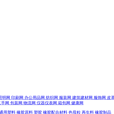
照明网
印刷网
办公用品网
纺织网
服装网
建筑建材网
服饰网
皮
二手网
包装网
物流网
仪器仪表网
箱包网
健康网
通用塑料
橡胶原料
塑胶
橡胶配合材料
色母粒
再生料
橡胶制品