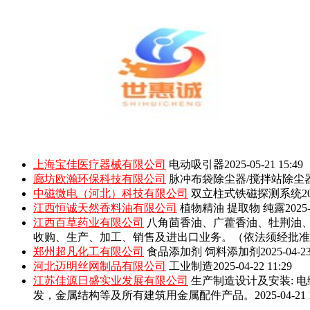
上海宝佳医疗器械有限公司
电动吸引器
2025-05-21 15:49
廊坊欧瀚环保科技有限公司
脉冲布袋除尘器/搅拌站除尘
中磁微电（河北）科技有限公司
双立柱式铁磁探测系统
2
江西恒诚天然香料油有限公司
植物精油 提取物 纯露
2025-
江西百草药业有限公司
八角茴香油、广藿香油、牡荆油
收购、生产、加工、销售及进出口业务。（依法须经批准
郑州超凡化工有限公司
食品添加剂 饲料添加剂
2025-04-23
河北迈明丝网制品有限公司
工业制造
2025-04-22 11:29
江苏佳源日盛实业发展有限公司
生产制造设计及安装: 
发，金属结构等及所有建筑用金属配件产品。
2025-04-21 