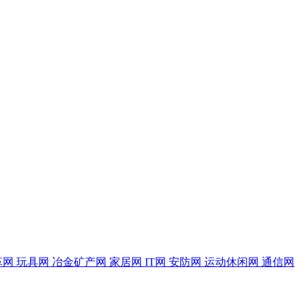
革网
玩具网
冶金矿产网
家居网
IT网
安防网
运动休闲网
通信网