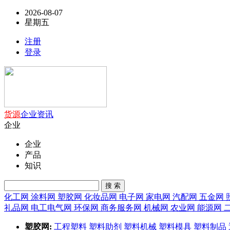
2026-08-07
星期五
注册
登录
货源
企业
资讯
企业
企业
产品
知识
搜 索
化工网
涂料网
塑胶网
化妆品网
电子网
家电网
汽配网
五金网
礼品网
电工电气网
环保网
商务服务网
机械网
农业网
能源网
塑胶网:
工程塑料
塑料助剂
塑料机械
塑料模具
塑料制品