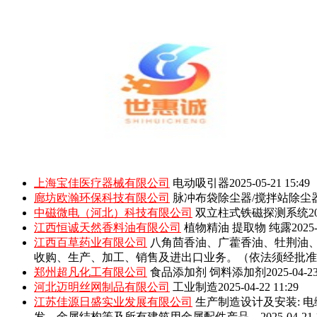
上海宝佳医疗器械有限公司
电动吸引器
2025-05-21 15:49
廊坊欧瀚环保科技有限公司
脉冲布袋除尘器/搅拌站除尘
中磁微电（河北）科技有限公司
双立柱式铁磁探测系统
2
江西恒诚天然香料油有限公司
植物精油 提取物 纯露
2025-
江西百草药业有限公司
八角茴香油、广藿香油、牡荆油
收购、生产、加工、销售及进出口业务。（依法须经批准
郑州超凡化工有限公司
食品添加剂 饲料添加剂
2025-04-23
河北迈明丝网制品有限公司
工业制造
2025-04-22 11:29
江苏佳源日盛实业发展有限公司
生产制造设计及安装: 
发，金属结构等及所有建筑用金属配件产品。
2025-04-21 