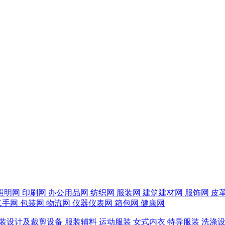
照明网
印刷网
办公用品网
纺织网
服装网
建筑建材网
服饰网
皮
二手网
包装网
物流网
仪器仪表网
箱包网
健康网
装设计及裁剪设备
服装辅料
运动服装
女式内衣
特异服装
洗涤