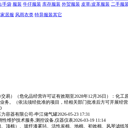
/手袋
服装
牛仔服装
库存服装
外贸服装
皮草/皮革服装
二手服
家居服
风雨衣类
特异服装其它
交易）（危化品经营许可证有效期至2028年12月26日）：化
业务。（依法须经批准的项目，经相关部门批准后方可开展经营
0
力容器有限公司-申江储气罐
2026-05-23 17:31
测性维护技术服务,测控设备,仪器仪表
2026-03-19 11:14
棉、顶棉）、玻纤漆雾毡、活性炭棉、地棉、初效棉、风琴滤纸‌等