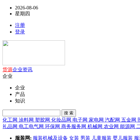
2026-08-06
星期四
注册
登录
货源
企业
资讯
企业
企业
产品
知识
搜 索
化工网
涂料网
塑胶网
化妆品网
电子网
家电网
汽配网
五金网
礼品网
电工电气网
环保网
商务服务网
机械网
农业网
能源网
服装网:
服装机械及设备
女装
男装
儿童服装
婴儿服装
服