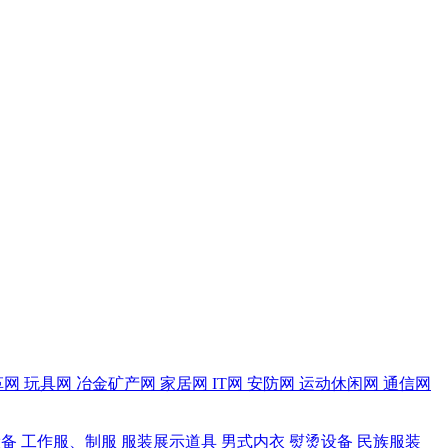
革网
玩具网
冶金矿产网
家居网
IT网
安防网
运动休闲网
通信网
设备
工作服、制服
服装展示道具
男式内衣
熨烫设备
民族服装