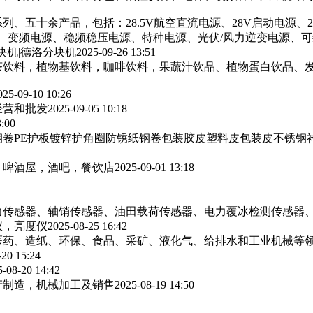
列、五十余产品，包括：28.5V航空直流电源、28V启动电源、
源、变频电源、稳频稳压电源、特种电源、光伏/风力逆变电源、
块机|德洛分块机
2025-09-26 13:51
茶饮料，植物基饮料，咖啡饮料，果蔬汁饮品、植物蛋白饮品、
025-09-10 10:26
经营和批发
2025-09-05 10:18
3:00
卷PE护板镀锌护角圈防锈纸钢卷包装胶皮塑料皮包装皮不锈钢
，啤酒屋，酒吧，餐饮店
2025-09-01 13:18
力传感器、轴销传感器、油田载荷传感器、电力覆冰检测传感器
仪，亮度仪
2025-08-25 16:42
医药、造纸、环保、食品、采矿、液化气、给排水和工业机械等
-20 15:24
5-08-20 14:42
产制造，机械加工及销售
2025-08-19 14:50