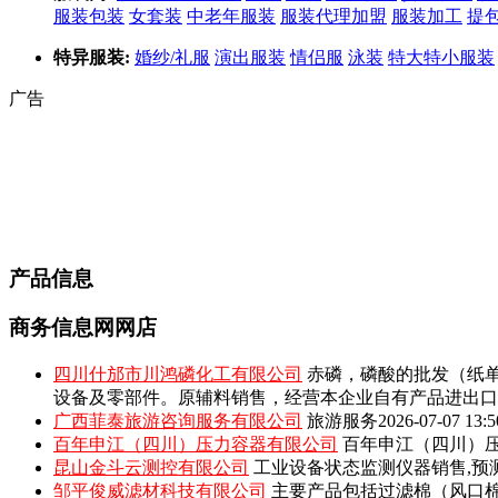
服装包装
女套装
中老年服装
服装代理加盟
服装加工
提包
特异服装:
婚纱/礼服
演出服装
情侣服
泳装
特大特小服装
广告
产品信息
商务信息网网店
四川什邡市川鸿磷化工有限公司
赤磷，磷酸的批发（纸单
设备及零部件。原辅料销售，经营本企业自有产品进出口
广西菲泰旅游咨询服务有限公司
旅游服务
2026-07-07 13:5
百年申江（四川）压力容器有限公司
百年申江（四川）压
昆山金斗云测控有限公司
工业设备状态监测仪器销售,预
邹平俊威滤材科技有限公司
主要产品包括‌过滤棉（风口