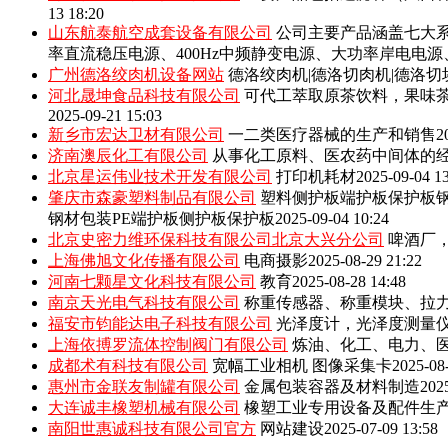
13 18:20
山东航泰航空成套设备有限公司
公司主要产品涵盖七大系
率直流稳压电源、400Hz中频静变电源、大功率岸电电
广州德洛绞肉机设备网站
德洛绞肉机|德洛切肉机|德洛切
河北晟坤食品科技有限公司
可代工萃取原茶饮料，果味
2025-09-21 15:03
新乡市宏达卫材有限公司
一二类医疗器械的生产和销售
2
济南澳辰化工有限公司
从事化工原料、医农药中间体的
北京星运伟业技术开发有限公司
打印机耗材
2025-09-04 1
肇庆市森豪塑料制品有限公司
塑料侧护板端护板保护板钢
钢材包装PE端护板侧护板保护板
2025-09-04 10:24
北京史密力维环保科技有限公司北京大兴分公司
啤酒厂
上海佛旭文化传播有限公司
电商摄影
2025-08-29 21:22
河南七颗星文化科技有限公司
教育
2025-08-28 14:48
南京天光电气科技有限公司
称重传感器、称重模块、拉
福安市钧能达电子科技有限公司
光泽度计，光泽度测量
上海依搏罗流体控制阀门有限公司
炼油、化工、电力、
成都术有科技有限公司
宽幅工业相机 图像采集卡
2025-08
惠州市金联友制罐有限公司
金属包装容器及材料制造
202
大连诚丰橡塑机械有限公司
橡塑工业专用设备及配件生
南阳世惠诚科技有限公司官方
网站建设
2025-07-09 13:58