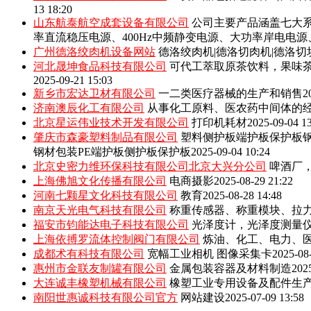
13 18:20
山东航泰航空成套设备有限公司
公司主要产品涵盖七大系
率直流稳压电源、400Hz中频静变电源、大功率岸电电
广州德洛绞肉机设备网站
德洛绞肉机|德洛切肉机|德洛切
河北晟坤食品科技有限公司
可代工萃取原茶饮料，果味
2025-09-21 15:03
新乡市宏达卫材有限公司
一二类医疗器械的生产和销售
2
济南澳辰化工有限公司
从事化工原料、医农药中间体的
北京星运伟业技术开发有限公司
打印机耗材
2025-09-04 1
肇庆市森豪塑料制品有限公司
塑料侧护板端护板保护板钢
钢材包装PE端护板侧护板保护板
2025-09-04 10:24
北京史密力维环保科技有限公司北京大兴分公司
啤酒厂
上海佛旭文化传播有限公司
电商摄影
2025-08-29 21:22
河南七颗星文化科技有限公司
教育
2025-08-28 14:48
南京天光电气科技有限公司
称重传感器、称重模块、拉
福安市钧能达电子科技有限公司
光泽度计，光泽度测量
上海依搏罗流体控制阀门有限公司
炼油、化工、电力、
成都术有科技有限公司
宽幅工业相机 图像采集卡
2025-08
惠州市金联友制罐有限公司
金属包装容器及材料制造
202
大连诚丰橡塑机械有限公司
橡塑工业专用设备及配件生
南阳世惠诚科技有限公司官方
网站建设
2025-07-09 13:58