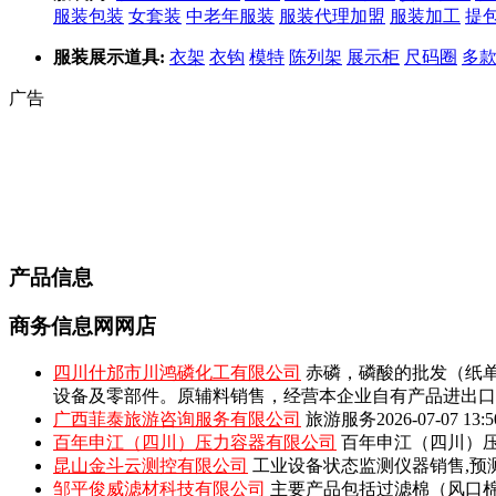
服装包装
女套装
中老年服装
服装代理加盟
服装加工
提包
服装展示道具:
衣架
衣钩
模特
陈列架
展示柜
尺码圈
多
广告
产品信息
商务信息网网店
四川什邡市川鸿磷化工有限公司
赤磷，磷酸的批发（纸单
设备及零部件。原辅料销售，经营本企业自有产品进出口
广西菲泰旅游咨询服务有限公司
旅游服务
2026-07-07 13:5
百年申江（四川）压力容器有限公司
百年申江（四川）压
昆山金斗云测控有限公司
工业设备状态监测仪器销售,预
邹平俊威滤材科技有限公司
主要产品包括‌过滤棉（风口