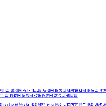
照明网
印刷网
办公用品网
纺织网
服装网
建筑建材网
服饰网
皮
二手网
包装网
物流网
仪器仪表网
箱包网
健康网
装设计及裁剪设备
服装辅料
运动服装
女式内衣
特异服装
洗涤