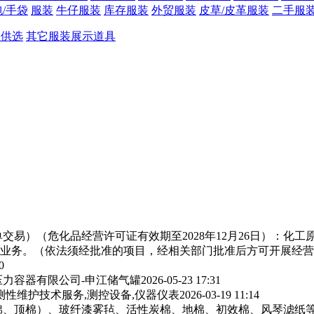
/手袋
服装
牛仔服装
库存服装
外贸服装
皮草/皮革服装
二手服
款供选
其它服装展示道具
交易）（危化品经营许可证有效期至2028年12月26日）：化
业务。（依法须经批准的项目，经相关部门批准后方可开展经营
0
力容器有限公司-申江储气罐
2026-05-23 17:31
测性维护技术服务,测控设备,仪器仪表
2026-03-19 11:14
棉、顶棉）、玻纤漆雾毡、活性炭棉、地棉、初效棉、风琴滤纸‌等