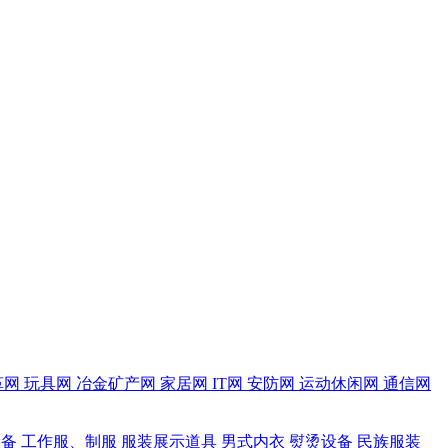
革网
玩具网
冶金矿产网
家居网
IT网
安防网
运动休闲网
通信网
设备
工作服、制服
服装展示道具
男式内衣
熨烫设备
民族服装