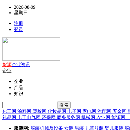
2026-08-09
星期日
注册
登录
货源
企业
资讯
企业
企业
产品
知识
搜 索
化工网
涂料网
塑胶网
化妆品网
电子网
家电网
汽配网
五金网
礼品网
电工电气网
环保网
商务服务网
机械网
农业网
能源网
服装网:
服装机械及设备
女装
男装
儿童服装
婴儿服装
服