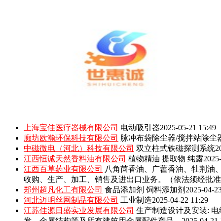
上海宝佳医疗器械有限公司
电动吸引器
2025-05-21 15:49
廊坊欧瀚环保科技有限公司
脉冲布袋除尘器/搅拌站除尘
中磁微电（河北）科技有限公司
双立柱式铁磁探测系统
2
江西恒诚天然香料油有限公司
植物精油 提取物 纯露
2025-
江西百草药业有限公司
八角茴香油、广藿香油、牡荆油
收购、生产、加工、销售及进出口业务。（依法须经批准
郑州超凡化工有限公司
食品添加剂 饲料添加剂
2025-04-23
河北迈明丝网制品有限公司
工业制造
2025-04-22 11:29
江苏佳源日盛实业发展有限公司
生产制造设计及安装: 
发，金属结构等及所有建筑用金属配件产品。
2025-04-21 