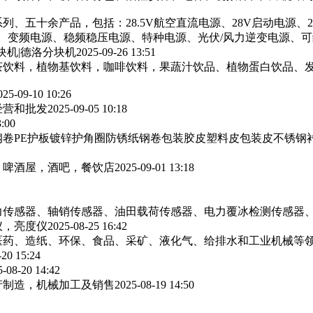
列、五十余产品，包括：28.5V航空直流电源、28V启动电源、
源、变频电源、稳频稳压电源、特种电源、光伏/风力逆变电源、
块机|德洛分块机
2025-09-26 13:51
茶饮料，植物基饮料，咖啡饮料，果蔬汁饮品、植物蛋白饮品、
025-09-10 10:26
经营和批发
2025-09-05 10:18
3:00
卷PE护板镀锌护角圈防锈纸钢卷包装胶皮塑料皮包装皮不锈钢
，啤酒屋，酒吧，餐饮店
2025-09-01 13:18
力传感器、轴销传感器、油田载荷传感器、电力覆冰检测传感器
仪，亮度仪
2025-08-25 16:42
医药、造纸、环保、食品、采矿、液化气、给排水和工业机械等
-20 15:24
5-08-20 14:42
产制造，机械加工及销售
2025-08-19 14:50