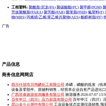
工程塑料:
聚酰胺/尼龙(PA)
聚碳酸酯(PC)
聚甲醛(POM)
聚
芳族聚酰胺(PARA)
聚芳酯(PAR)
聚苯脂(PHB)
氟塑料(F)
物(MBS)
丙烯腈/乙烯/苯乙烯共聚物(AES)
酚醛树脂(PF)
广告
产品信息
商务信息网网店
四川什邡市川鸿磷化工有限公司
赤磷，磷酸的批发（纸单
设备及零部件。原辅料销售，经营本企业自有产品进出口
广西菲泰旅游咨询服务有限公司
旅游服务
2026-07-07 13:5
百年申江（四川）压力容器有限公司
百年申江（四川）压
昆山金斗云测控有限公司
工业设备状态监测仪器销售,预