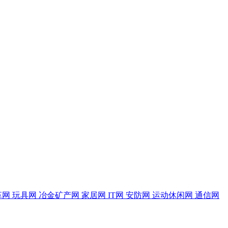
革网
玩具网
冶金矿产网
家居网
IT网
安防网
运动休闲网
通信网