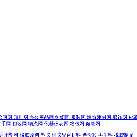
照明网
印刷网
办公用品网
纺织网
服装网
建筑建材网
服饰网
皮
二手网
包装网
物流网
仪器仪表网
箱包网
健康网
通用塑料
橡胶原料
塑胶
橡胶配合材料
色母粒
再生料
橡胶制品