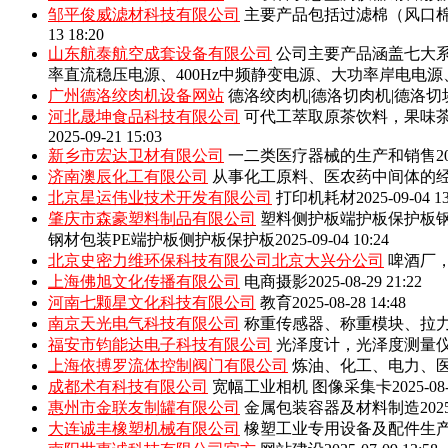
邹平俊威滤材科技有限公司
主要产品包括‌过滤棉（风口
13 18:20
山东航泰航空成套设备有限公司
公司主要产品涵盖七大系
率直流稳压电源、400Hz中频静变电源、大功率岸电电
广州德洛绞肉机设备网站
德洛绞肉机|德洛切肉机|德洛切
河北晟坤食品科技有限公司
可代工萃取原茶饮料，果味
2025-09-21 15:03
新乡市宏达卫材有限公司
一二类医疗器械的生产和销售
2
济南澳辰化工有限公司
从事化工原料、医农药中间体的
北京星运伟业技术开发有限公司
打印机耗材
2025-09-04 1
肇庆市森豪塑料制品有限公司
塑料侧护板端护板保护板钢
钢材包装PE端护板侧护板保护板
2025-09-04 10:24
北京史密力维环保科技有限公司北京大兴分公司
啤酒厂
上海佛旭文化传播有限公司
电商摄影
2025-08-29 21:22
河南七颗星文化科技有限公司
教育
2025-08-28 14:48
南京天光电气科技有限公司
称重传感器、称重模块、拉
福安市钧能达电子科技有限公司
光泽度计，光泽度测量
上海依搏罗流体控制阀门有限公司
炼油、化工、电力、
成都术有科技有限公司
宽幅工业相机 图像采集卡
2025-08
惠州市金联友制罐有限公司
金属包装容器及材料制造
202
大连诚丰橡塑机械有限公司
橡塑工业专用设备及配件生