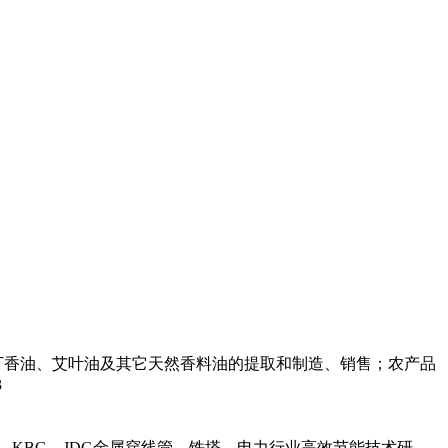
丁香油、艾叶油及其它天然香料油的提取和制造、销售；农产品
3
，KBG，JDG金属穿线管，铁塔，电力行业高效节能技术研