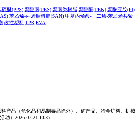
硫醚(PPS)
聚醚砜(PES)
聚砜类树脂
聚醚酮(PEK)
聚酰亚胺(PI)
AS)
苯乙烯-丙烯腈树脂(SAN)
甲基丙烯酸-丁二烯-苯乙烯共聚
物
改性塑料
TPR
EVA
工原料产品（危化品和易制毒品除外）、矿产品、冶金炉料、机械
活动）
2026-07-21 10:35