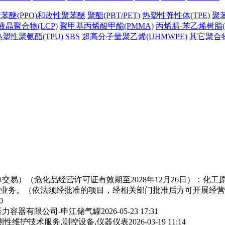
苯醚(PPO)和改性聚苯醚
聚酯(PBT/PET)
热塑性弹性体(TPE)
聚苯
液晶聚合物(LCP)
聚甲基丙烯酸甲酯(PMMA)
丙烯腈-苯乙烯树脂(
热塑性聚氨酯(TPU)
SBS
超高分子量聚乙烯(UHMWPE)
其它聚合
交易）（危化品经营许可证有效期至2028年12月26日）：化
业务。（依法须经批准的项目，经相关部门批准后方可开展经营
0
力容器有限公司-申江储气罐
2026-05-23 17:31
测性维护技术服务,测控设备,仪器仪表
2026-03-19 11:14