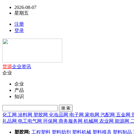
2026-08-07
星期五
注册
登录
货源
企业
资讯
企业
企业
产品
知识
搜 索
化工网
涂料网
塑胶网
化妆品网
电子网
家电网
汽配网
五金网
礼品网
电工电气网
环保网
商务服务网
机械网
农业网
能源网
塑胶网:
工程塑料
塑料助剂
塑料机械
塑料模具
塑料制品