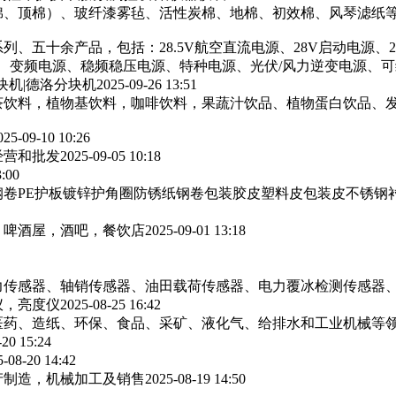
棉、顶棉）、玻纤漆雾毡、活性炭棉、地棉、初效棉、风琴滤纸‌等
列、五十余产品，包括：28.5V航空直流电源、28V启动电源、
源、变频电源、稳频稳压电源、特种电源、光伏/风力逆变电源、
块机|德洛分块机
2025-09-26 13:51
茶饮料，植物基饮料，咖啡饮料，果蔬汁饮品、植物蛋白饮品、
025-09-10 10:26
经营和批发
2025-09-05 10:18
3:00
卷PE护板镀锌护角圈防锈纸钢卷包装胶皮塑料皮包装皮不锈钢
，啤酒屋，酒吧，餐饮店
2025-09-01 13:18
力传感器、轴销传感器、油田载荷传感器、电力覆冰检测传感器
仪，亮度仪
2025-08-25 16:42
医药、造纸、环保、食品、采矿、液化气、给排水和工业机械等
-20 15:24
5-08-20 14:42
产制造，机械加工及销售
2025-08-19 14:50