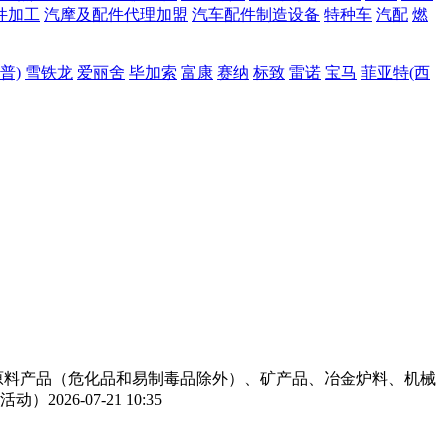
件加工
汽摩及配件代理加盟
汽车配件制造设备
特种车
汽配
燃
普)
雪铁龙
爱丽舍
毕加索
富康
赛纳
标致
雷诺
宝马
菲亚特(西
工原料产品（危化品和易制毒品除外）、矿产品、冶金炉料、机械
活动）
2026-07-21 10:35