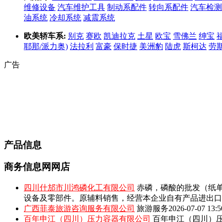
维修设备
汽车维护工具
制动系配件
转向系配件
汽车检测
油系统
冷却系统
减震系统
欧美轿车系:
别克
赛欧
凯迪拉克
土星
欧宝
雪佛兰
绅宝
耶那/派力奥)
法拉利
富豪
保时捷
美洲豹
陆虎
斯柯达
劳
广告
产品信息
商务信息网网店
四川什邡市川鸿磷化工有限公司
赤磷，磷酸的批发（纸单
设备及零部件。原辅料销售，经营本企业自有产品进出口
广西菲泰旅游咨询服务有限公司
旅游服务
2026-07-07 13:5
百年申江（四川）压力容器有限公司
百年申江（四川）压