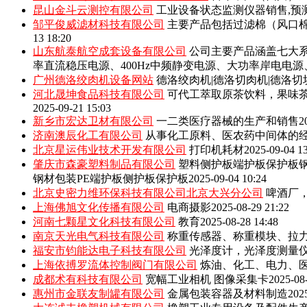
昆山金斗云测控有限公司
工业设备状态监测仪器销售,预
邹平俊威滤材科技有限公司
主要产品包括‌过滤棉（风口
13 18:20
山东航泰航空成套设备有限公司
公司主要产品涵盖七大系
率直流稳压电源、400Hz中频静变电源、大功率岸电电
广州德洛绞肉机设备网站
德洛绞肉机|德洛切肉机|德洛切
河北晟坤食品科技有限公司
可代工萃取原茶饮料，果味
2025-09-21 15:03
新乡市宏达卫材有限公司
一二类医疗器械的生产和销售
2
济南澳辰化工有限公司
从事化工原料、医农药中间体的
北京星运伟业技术开发有限公司
打印机耗材
2025-09-04 1
肇庆市森豪塑料制品有限公司
塑料侧护板端护板保护板钢
钢材包装PE端护板侧护板保护板
2025-09-04 10:24
北京史密力维环保科技有限公司北京大兴分公司
啤酒厂
上海佛旭文化传播有限公司
电商摄影
2025-08-29 21:22
河南七颗星文化科技有限公司
教育
2025-08-28 14:48
南京天光电气科技有限公司
称重传感器、称重模块、拉
福安市钧能达电子科技有限公司
光泽度计，光泽度测量
上海依搏罗流体控制阀门有限公司
炼油、化工、电力、
成都术有科技有限公司
宽幅工业相机 图像采集卡
2025-08
惠州市金联友制罐有限公司
金属包装容器及材料制造
202