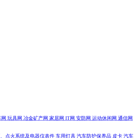
革网
玩具网
冶金矿产网
家居网
IT网
安防网
运动休闲网
通信网
源、点火系统及电器仪表件
车用灯具
汽车防护保养品
皮卡
汽车