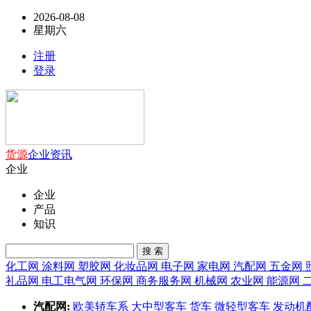
2026-08-08
星期六
注册
登录
货源
企业
资讯
企业
企业
产品
知识
搜 索
化工网
涂料网
塑胶网
化妆品网
电子网
家电网
汽配网
五金网
礼品网
电工电气网
环保网
商务服务网
机械网
农业网
能源网
汽配网:
欧美轿车系
大中型客车
货车
微轻型客车
发动机