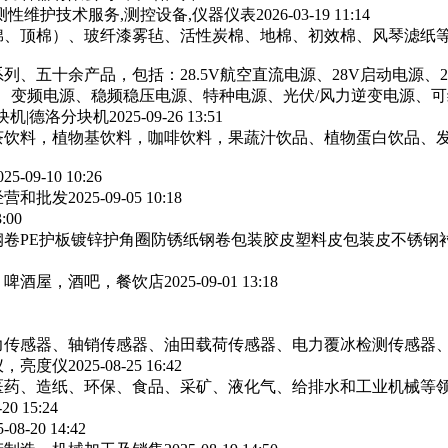
测性维护技术服务,测控设备,仪器仪表
2026-03-19 11:14
棉、顶棉）、玻纤漆雾毡、活性炭棉、地棉、初效棉、风琴滤纸‌等
列、五十余产品，包括：28.5V航空直流电源、28V启动电源、
源、变频电源、稳频稳压电源、特种电源、光伏/风力逆变电源、
块机|德洛分块机
2025-09-26 13:51
茶饮料，植物基饮料，咖啡饮料，果蔬汁饮品、植物蛋白饮品、
025-09-10 10:26
经营和批发
2025-09-05 10:18
3:00
卷PE护板镀锌护角圈防锈纸钢卷包装胶皮塑料皮包装皮不锈钢
，啤酒屋，酒吧，餐饮店
2025-09-01 13:18
力传感器、轴销传感器、油田载荷传感器、电力覆冰检测传感器
仪，亮度仪
2025-08-25 16:42
医药、造纸、环保、食品、采矿、液化气、给排水和工业机械等
-20 15:24
5-08-20 14:42