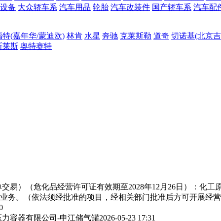
设备
大众轿车系
汽车用品
轮胎
汽车改装件
国产轿车系
汽车配
福特(嘉年华/蒙迪欧)
林肯
水星
奔驰
克莱斯勒
道奇
切诺基(北京吉
斯莱斯
奥特赛特
交易）（危化品经营许可证有效期至2028年12月26日）：化
业务。（依法须经批准的项目，经相关部门批准后方可开展经营
0
力容器有限公司-申江储气罐
2026-05-23 17:31