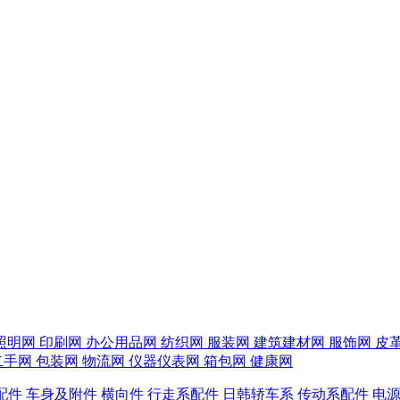
照明网
印刷网
办公用品网
纺织网
服装网
建筑建材网
服饰网
皮
二手网
包装网
物流网
仪器仪表网
箱包网
健康网
配件
车身及附件
横向件
行走系配件
日韩轿车系
传动系配件
电