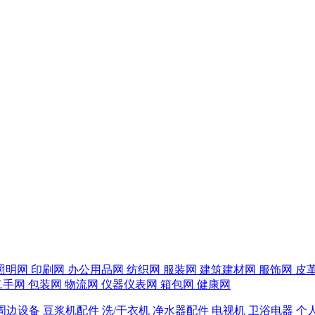
照明网
印刷网
办公用品网
纺织网
服装网
建筑建材网
服饰网
皮
二手网
包装网
物流网
仪器仪表网
箱包网
健康网
周边设备
豆浆机配件
洗/干衣机
净水器配件
电视机
卫浴电器
个