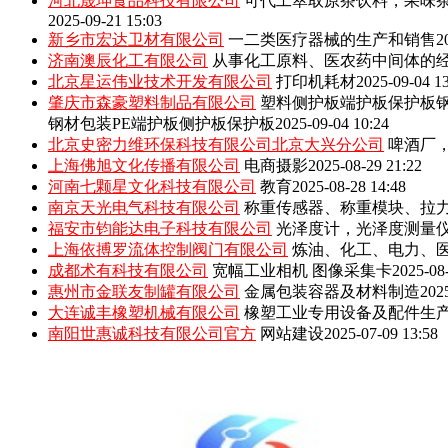
河北晟坤食品科技有限公司
可代工萃取原茶饮料，果味
2025-09-21 15:03
新乡市宏达卫材有限公司
一二类医疗器械的生产和销售
2
济南澳辰化工有限公司
从事化工原料、医农药中间体的
北京星运伟业技术开发有限公司
打印机耗材
2025-09-04 1
肇庆市森豪塑料制品有限公司
塑料侧护板端护板保护板钢
钢材包装PE端护板侧护板保护板
2025-09-04 10:24
北京史密力维环保科技有限公司北京大兴分公司
啤酒厂
上海佛旭文化传播有限公司
电商摄影
2025-08-29 21:22
河南七颗星文化科技有限公司
教育
2025-08-28 14:48
南京天光电气科技有限公司
称重传感器、称重模块、拉
福安市钧能达电子科技有限公司
光泽度计，光泽度测量
上海依搏罗流体控制阀门有限公司
炼油、化工、电力、
成都术有科技有限公司
宽幅工业相机 图像采集卡
2025-08
惠州市金联友制罐有限公司
金属包装容器及材料制造
202
大连诚丰橡塑机械有限公司
橡塑工业专用设备及配件生
南阳世惠诚科技有限公司官方
网站建设
2025-07-09 13:58