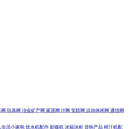
革网
玩具网
冶金矿产网
家居网
IT网
安防网
运动休闲网
通信网
人生活小家电
饮水机配件
影碟机
冰箱冰柜
音响产品
榨汁机配