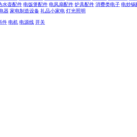
热水壶配件
电饭煲配件
电风扇配件
炉具配件
消费类电子
电炒锅
电器
家电制造设备
礼品小家电
灯光照明
料件
电机
电源线
开关