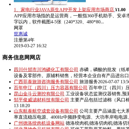
1、家电行业JAVA原生APP开发上架应用市场商店
¥
1.00
APP应用市场指的是运营商，一般指360手机助手、安卓市场
字以内，软件截图4-5张（240*320、480*80...
网罩
世惠诚
注册第4年
2019-03-27 16:32
商务信息网网店
四川什邡市川鸿磷化工有限公司
赤磷，磷酸的批发（纸单
设备及零部件。原辅料销售，经营本企业自有产品进出口
广西菲泰旅游咨询服务有限公司
旅游服务
2026-07-07 13:5
百年申江（四川）压力容器有限公司
百年申江（四川）压
昆山金斗云测控有限公司
工业设备状态监测仪器销售,预
邹平俊威滤材科技有限公司
主要产品包括‌过滤棉（风口
13 18:20
山东航泰航空成套设备有限公司
公司主要产品涵盖七大系
率直流稳压电源、400Hz中频静变电源、大功率岸电电
广州德洛绞肉机设备网站
德洛绞肉机|德洛切肉机|德洛切