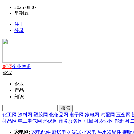
2026-08-07
星期五
注册
登录
货源
企业
资讯
企业
企业
产品
知识
搜 索
化工网
涂料网
塑胶网
化妆品网
电子网
家电网
汽配网
五金网
礼品网
电工电气网
环保网
商务服务网
机械网
农业网
能源网
家电网:
家电配件
厨房电器
家居小家电
热水器配件
视听