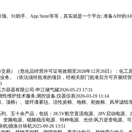
、91助手、App Store等等，其实就是一个平台; 准备APP的
交易）（危化品经营许可证有效期至2028年12月26日）：化
业务。（依法须经批准的项目，经相关部门批准后方可开展经营
0
力容器有限公司-申江储气罐
2026-05-23 17:31
测性维护技术服务,测控设备,仪器仪表
2026-03-19 11:14
棉、顶棉）、玻纤漆雾毡、活性炭棉、地棉、初效棉、风琴滤纸‌等
列、五十余产品，包括：28.5V航空直流电源、28V启动电源、
源、变频电源、稳频稳压电源、特种电源、光伏/风力逆变电源、
块机|德洛分块机
2025-09-26 13:51