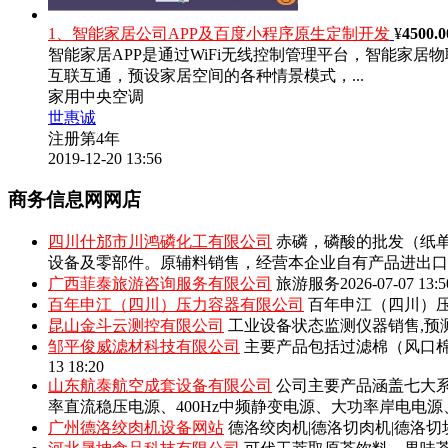
1、智能家居公司APP及百度小程序原生定制开发
¥
4500.0
智能家居APP是通过WiFi无线控制管理平台，智能家
互联互通，预设家居空间的各种情景模式，...
家用中央空调
世惠诚
注册第4年
2019-12-20 13:56
商务信息网网店
四川什邡市川鸿磷化工有限公司
赤磷，磷酸的批发（纸单
设备及零部件。原辅料销售，经营本企业自有产品进出口
广西菲泰旅游咨询服务有限公司
旅游服务
2026-07-07 13:5
百年申江（四川）压力容器有限公司
百年申江（四川）压
昆山金斗云测控有限公司
工业设备状态监测仪器销售,预
邹平俊威滤材科技有限公司
主要产品包括‌过滤棉（风口
13 18:20
山东航泰航空成套设备有限公司
公司主要产品涵盖七大系
率直流稳压电源、400Hz中频静变电源、大功率岸电电
广州德洛绞肉机设备网站
德洛绞肉机|德洛切肉机|德洛切