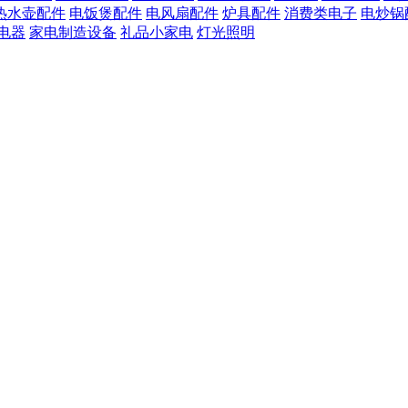
热水壶配件
电饭煲配件
电风扇配件
炉具配件
消费类电子
电炒锅
电器
家电制造设备
礼品小家电
灯光照明