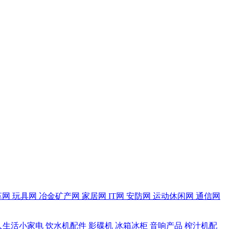
革网
玩具网
冶金矿产网
家居网
IT网
安防网
运动休闲网
通信网
人生活小家电
饮水机配件
影碟机
冰箱冰柜
音响产品
榨汁机配