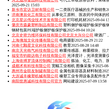
河北晟坤食品科技有限公司
可代工萃取原茶饮料，果味
2025-09-21 15:03
新乡市宏达卫材有限公司
一二类医疗器械的生产和销售
2
济南澳辰化工有限公司
从事化工原料、医农药中间体的
北京星运伟业技术开发有限公司
打印机耗材
2025-09-04 1
肇庆市森豪塑料制品有限公司
塑料侧护板端护板保护板钢
钢材包装PE端护板侧护板保护板
2025-09-04 10:24
北京史密力维环保科技有限公司北京大兴分公司
啤酒厂
上海佛旭文化传播有限公司
电商摄影
2025-08-29 21:22
河南七颗星文化科技有限公司
教育
2025-08-28 14:48
南京天光电气科技有限公司
称重传感器、称重模块、拉
福安市钧能达电子科技有限公司
光泽度计，光泽度测量
上海依搏罗流体控制阀门有限公司
炼油、化工、电力、
成都术有科技有限公司
宽幅工业相机 图像采集卡
2025-08
惠州市金联友制罐有限公司
金属包装容器及材料制造
202
大连诚丰橡塑机械有限公司
橡塑工业专用设备及配件生
南阳世惠诚科技有限公司官方
网站建设
2025-07-09 13:58