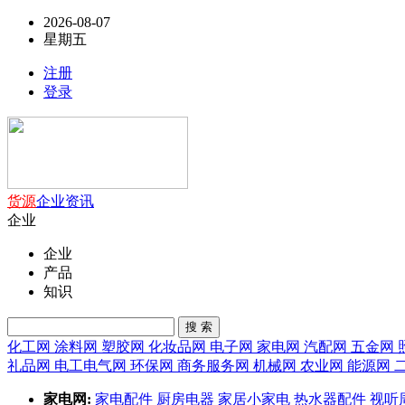
2026-08-07
星期五
注册
登录
货源
企业
资讯
企业
企业
产品
知识
搜 索
化工网
涂料网
塑胶网
化妆品网
电子网
家电网
汽配网
五金网
礼品网
电工电气网
环保网
商务服务网
机械网
农业网
能源网
家电网:
家电配件
厨房电器
家居小家电
热水器配件
视听