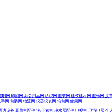
照明网
印刷网
办公用品网
纺织网
服装网
建筑建材网
服饰网
皮
二手网
包装网
物流网
仪器仪表网
箱包网
健康网
周边设备
豆浆机配件
洗/干衣机
净水器配件
电视机
卫浴电器
个