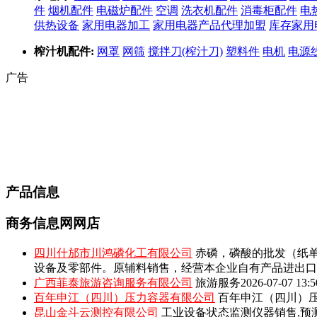
件
烟机配件
电磁炉配件
空调
洗衣机配件
消毒柜配件
电
供热设备
家用电器加工
家用电器产品代理加盟
库存家用
榨汁机配件:
网罩
网筛
搅拌刀(榨汁刀)
塑料件
电机
电源
广告
产品信息
商务信息网网店
四川什邡市川鸿磷化工有限公司
赤磷，磷酸的批发（纸单
设备及零部件。原辅料销售，经营本企业自有产品进出口
广西菲泰旅游咨询服务有限公司
旅游服务
2026-07-07 13:5
百年申江（四川）压力容器有限公司
百年申江（四川）压
昆山金斗云测控有限公司
工业设备状态监测仪器销售,预