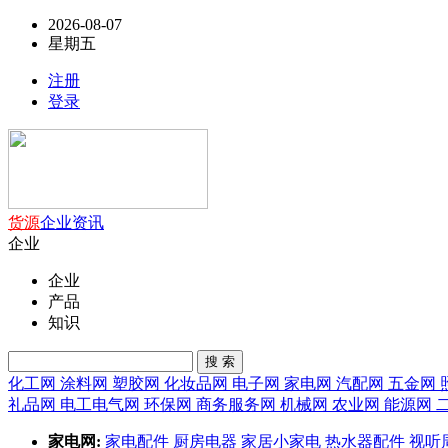
2026-08-07
星期五
注册
登录
货源
企业
资讯
企业
企业
产品
知识
搜 索
化工网
涂料网
塑胶网
化妆品网
电子网
家电网
汽配网
五金网
礼品网
电工电气网
环保网
商务服务网
机械网
农业网
能源网
家电网:
家电配件
厨房电器
家居小家电
热水器配件
视听