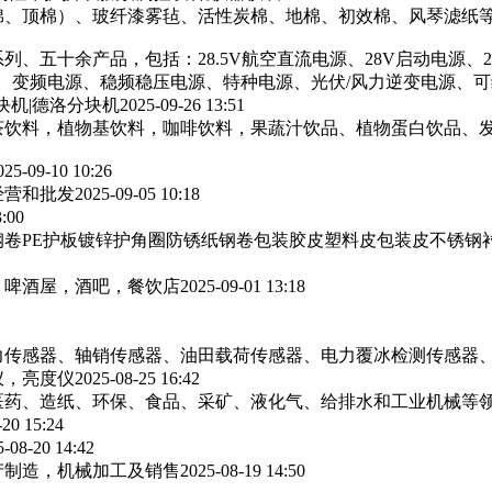
棉、顶棉）、玻纤漆雾毡、活性炭棉、地棉、初效棉、风琴滤纸‌等
列、五十余产品，包括：28.5V航空直流电源、28V启动电源、
源、变频电源、稳频稳压电源、特种电源、光伏/风力逆变电源、
块机|德洛分块机
2025-09-26 13:51
茶饮料，植物基饮料，咖啡饮料，果蔬汁饮品、植物蛋白饮品、
025-09-10 10:26
经营和批发
2025-09-05 10:18
3:00
卷PE护板镀锌护角圈防锈纸钢卷包装胶皮塑料皮包装皮不锈钢
，啤酒屋，酒吧，餐饮店
2025-09-01 13:18
力传感器、轴销传感器、油田载荷传感器、电力覆冰检测传感器
仪，亮度仪
2025-08-25 16:42
医药、造纸、环保、食品、采矿、液化气、给排水和工业机械等
-20 15:24
5-08-20 14:42
产制造，机械加工及销售
2025-08-19 14:50