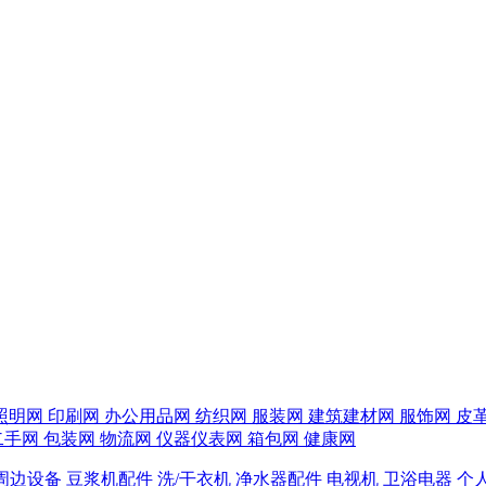
照明网
印刷网
办公用品网
纺织网
服装网
建筑建材网
服饰网
皮
二手网
包装网
物流网
仪器仪表网
箱包网
健康网
周边设备
豆浆机配件
洗/干衣机
净水器配件
电视机
卫浴电器
个