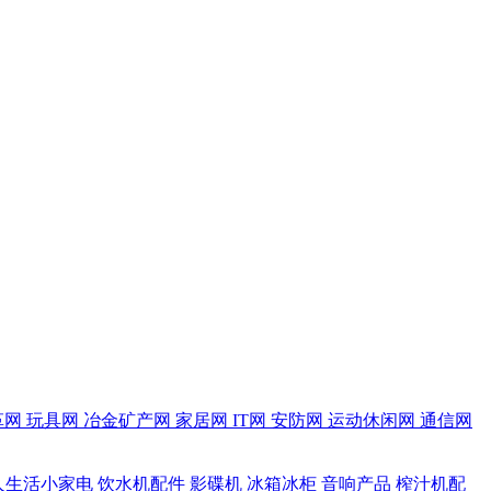
革网
玩具网
冶金矿产网
家居网
IT网
安防网
运动休闲网
通信网
人生活小家电
饮水机配件
影碟机
冰箱冰柜
音响产品
榨汁机配