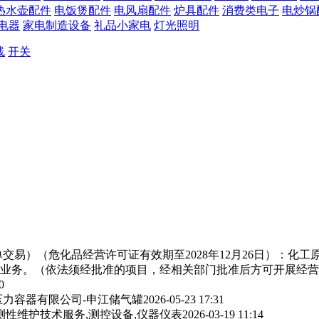
热水壶配件
电饭煲配件
电风扇配件
炉具配件
消费类电子
电炒锅
电器
家电制造设备
礼品小家电
灯光照明
线
开关
交易）（危化品经营许可证有效期至2028年12月26日）：化
业务。（依法须经批准的项目，经相关部门批准后方可开展经营
0
力容器有限公司-申江储气罐
2026-05-23 17:31
测性维护技术服务,测控设备,仪器仪表
2026-03-19 11:14