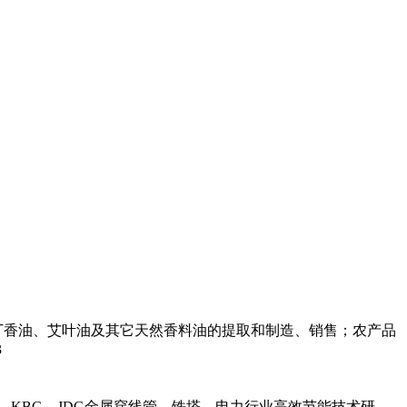
丁香油、艾叶油及其它天然香料油的提取和制造、销售；农产品
3
，KBG，JDG金属穿线管，铁塔，电力行业高效节能技术研