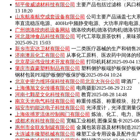
邹平俊威滤材科技有限公司
主要产品包括‌过滤棉（风口
13 18:20
山东航泰航空成套设备有限公司
公司主要产品涵盖七大系
率直流稳压电源、400Hz中频静变电源、大功率岸电电
广州德洛绞肉机设备网站
德洛绞肉机|德洛切肉机|德洛切
河北晟坤食品科技有限公司
可代工萃取原茶饮料，果味
2025-09-21 15:03
新乡市宏达卫材有限公司
一二类医疗器械的生产和销售
2
济南澳辰化工有限公司
从事化工原料、医农药中间体的
北京星运伟业技术开发有限公司
打印机耗材
2025-09-04 1
肇庆市森豪塑料制品有限公司
塑料侧护板端护板保护板钢
钢材包装PE端护板侧护板保护板
2025-09-04 10:24
北京史密力维环保科技有限公司北京大兴分公司
啤酒厂
上海佛旭文化传播有限公司
电商摄影
2025-08-29 21:22
河南七颗星文化科技有限公司
教育
2025-08-28 14:48
南京天光电气科技有限公司
称重传感器、称重模块、拉
福安市钧能达电子科技有限公司
光泽度计，光泽度测量
上海依搏罗流体控制阀门有限公司
炼油、化工、电力、
成都术有科技有限公司
宽幅工业相机 图像采集卡
2025-08
惠州市金联友制罐有限公司
金属包装容器及材料制造
202
大连诚丰橡塑机械有限公司
橡塑工业专用设备及配件生