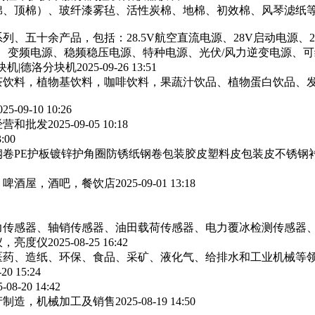
棉、顶棉）、玻纤漆雾毡、活性炭棉、地棉、初效棉、风琴滤纸‌等
列、五十余产品，包括：28.5V航空直流电源、28V启动电源、
源、变频电源、稳频稳压电源、特种电源、光伏/风力逆变电源、
块机|德洛分块机
2025-09-26 13:51
茶饮料，植物基饮料，咖啡饮料，果蔬汁饮品、植物蛋白饮品、
025-09-10 10:26
经营和批发
2025-09-05 10:18
3:00
卷PE护板镀锌护角圈防锈纸钢卷包装胶皮塑料皮包装皮不锈钢
，啤酒屋，酒吧，餐饮店
2025-09-01 13:18
力传感器、轴销传感器、油田载荷传感器、电力覆冰检测传感器
仪，亮度仪
2025-08-25 16:42
医药、造纸、环保、食品、采矿、液化气、给排水和工业机械等
-20 15:24
5-08-20 14:42
产制造，机械加工及销售
2025-08-19 14:50