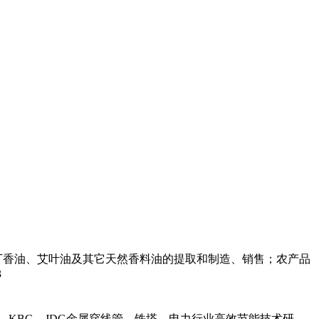
丁香油、艾叶油及其它天然香料油的提取和制造、销售；农产品
3
，KBG，JDG金属穿线管，铁塔，电力行业高效节能技术研