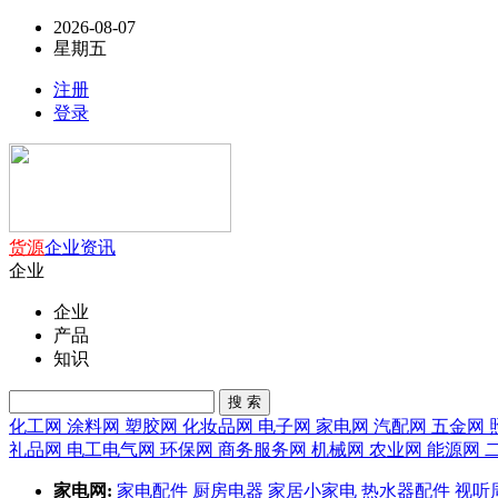
2026-08-07
星期五
注册
登录
货源
企业
资讯
企业
企业
产品
知识
搜 索
化工网
涂料网
塑胶网
化妆品网
电子网
家电网
汽配网
五金网
礼品网
电工电气网
环保网
商务服务网
机械网
农业网
能源网
家电网:
家电配件
厨房电器
家居小家电
热水器配件
视听