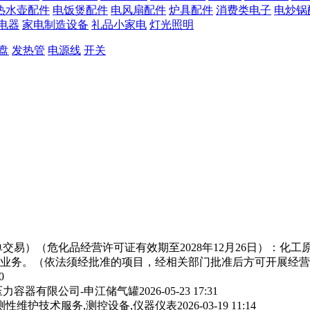
热水壶配件
电饭煲配件
电风扇配件
炉具配件
消费类电子
电炒锅
电器
家电制造设备
礼品小家电
灯光照明
盘
发热管
电源线
开关
交易）（危化品经营许可证有效期至2028年12月26日）：化
业务。（依法须经批准的项目，经相关部门批准后方可开展经营
0
力容器有限公司-申江储气罐
2026-05-23 17:31
测性维护技术服务,测控设备,仪器仪表
2026-03-19 11:14