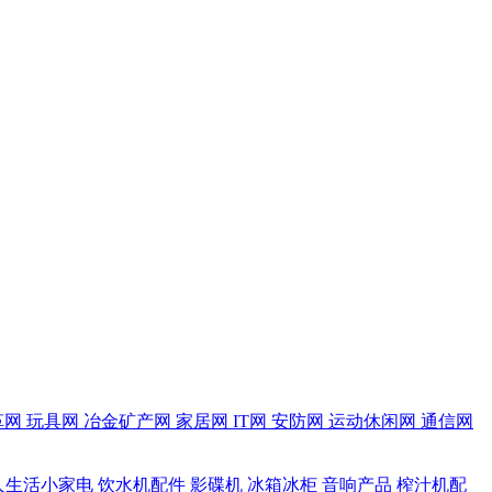
革网
玩具网
冶金矿产网
家居网
IT网
安防网
运动休闲网
通信网
人生活小家电
饮水机配件
影碟机
冰箱冰柜
音响产品
榨汁机配