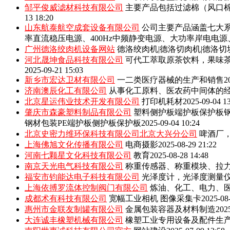
邹平俊威滤材科技有限公司
主要产品包括‌过滤棉（风口
13 18:20
山东航泰航空成套设备有限公司
公司主要产品涵盖七大系
率直流稳压电源、400Hz中频静变电源、大功率岸电电
广州德洛绞肉机设备网站
德洛绞肉机|德洛切肉机|德洛切
河北晟坤食品科技有限公司
可代工萃取原茶饮料，果味
2025-09-21 15:03
新乡市宏达卫材有限公司
一二类医疗器械的生产和销售
2
济南澳辰化工有限公司
从事化工原料、医农药中间体的
北京星运伟业技术开发有限公司
打印机耗材
2025-09-04 1
肇庆市森豪塑料制品有限公司
塑料侧护板端护板保护板钢
钢材包装PE端护板侧护板保护板
2025-09-04 10:24
北京史密力维环保科技有限公司北京大兴分公司
啤酒厂
上海佛旭文化传播有限公司
电商摄影
2025-08-29 21:22
河南七颗星文化科技有限公司
教育
2025-08-28 14:48
南京天光电气科技有限公司
称重传感器、称重模块、拉
福安市钧能达电子科技有限公司
光泽度计，光泽度测量
上海依搏罗流体控制阀门有限公司
炼油、化工、电力、
成都术有科技有限公司
宽幅工业相机 图像采集卡
2025-08
惠州市金联友制罐有限公司
金属包装容器及材料制造
202
大连诚丰橡塑机械有限公司
橡塑工业专用设备及配件生