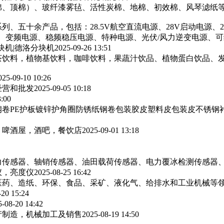
棉、顶棉）、玻纤漆雾毡、活性炭棉、地棉、初效棉、风琴滤纸‌等
列、五十余产品，包括：28.5V航空直流电源、28V启动电源、
源、变频电源、稳频稳压电源、特种电源、光伏/风力逆变电源、
块机|德洛分块机
2025-09-26 13:51
茶饮料，植物基饮料，咖啡饮料，果蔬汁饮品、植物蛋白饮品、
025-09-10 10:26
经营和批发
2025-09-05 10:18
3:00
卷PE护板镀锌护角圈防锈纸钢卷包装胶皮塑料皮包装皮不锈钢
，啤酒屋，酒吧，餐饮店
2025-09-01 13:18
力传感器、轴销传感器、油田载荷传感器、电力覆冰检测传感器
仪，亮度仪
2025-08-25 16:42
医药、造纸、环保、食品、采矿、液化气、给排水和工业机械等
-20 15:24
5-08-20 14:42
产制造，机械加工及销售
2025-08-19 14:50