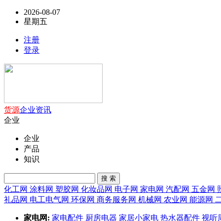
2026-08-07
星期五
注册
登录
货源
企业
资讯
企业
企业
产品
知识
搜 索
化工网
涂料网
塑胶网
化妆品网
电子网
家电网
汽配网
五金网
礼品网
电工电气网
环保网
商务服务网
机械网
农业网
能源网
家电网:
家电配件
厨房电器
家居小家电
热水器配件
视听