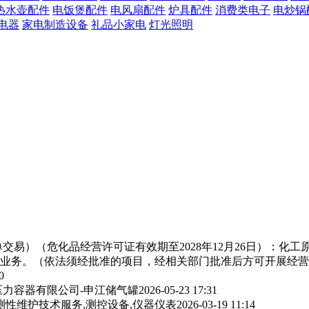
热水壶配件
电饭煲配件
电风扇配件
炉具配件
消费类电子
电炒锅
电器
家电制造设备
礼品小家电
灯光照明
交易）（危化品经营许可证有效期至2028年12月26日）：化
业务。（依法须经批准的项目，经相关部门批准后方可开展经营
0
力容器有限公司-申江储气罐
2026-05-23 17:31
测性维护技术服务,测控设备,仪器仪表
2026-03-19 11:14