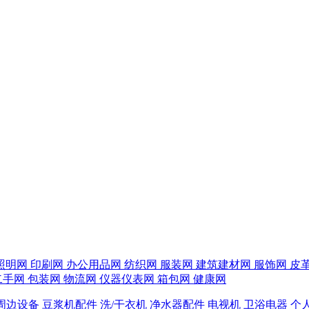
照明网
印刷网
办公用品网
纺织网
服装网
建筑建材网
服饰网
皮
二手网
包装网
物流网
仪器仪表网
箱包网
健康网
周边设备
豆浆机配件
洗/干衣机
净水器配件
电视机
卫浴电器
个