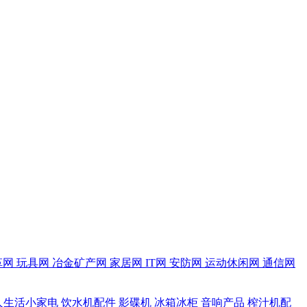
革网
玩具网
冶金矿产网
家居网
IT网
安防网
运动休闲网
通信网
人生活小家电
饮水机配件
影碟机
冰箱冰柜
音响产品
榨汁机配