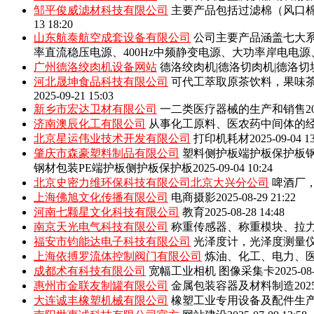
邹平俊威滤材科技有限公司
主要产品包括‌过滤棉（风口
13 18:20
山东航泰航空成套设备有限公司
公司主要产品涵盖七大系
率直流稳压电源、400Hz中频静变电源、大功率岸电电
广州德洛绞肉机设备网站
德洛绞肉机|德洛切肉机|德洛切
河北晟坤食品科技有限公司
可代工萃取原茶饮料，果味
2025-09-21 15:03
新乡市宏达卫材有限公司
一二类医疗器械的生产和销售
2
济南澳辰化工有限公司
从事化工原料、医农药中间体的
北京星运伟业技术开发有限公司
打印机耗材
2025-09-04 1
肇庆市森豪塑料制品有限公司
塑料侧护板端护板保护板钢
钢材包装PE端护板侧护板保护板
2025-09-04 10:24
北京史密力维环保科技有限公司北京大兴分公司
啤酒厂
上海佛旭文化传播有限公司
电商摄影
2025-08-29 21:22
河南七颗星文化科技有限公司
教育
2025-08-28 14:48
南京天光电气科技有限公司
称重传感器、称重模块、拉
福安市钧能达电子科技有限公司
光泽度计，光泽度测量
上海依搏罗流体控制阀门有限公司
炼油、化工、电力、
成都术有科技有限公司
宽幅工业相机 图像采集卡
2025-08
惠州市金联友制罐有限公司
金属包装容器及材料制造
202
大连诚丰橡塑机械有限公司
橡塑工业专用设备及配件生