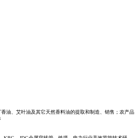
丁香油、艾叶油及其它天然香料油的提取和制造、销售；农产品
3
，KBG，JDG金属穿线管，铁塔，电力行业高效节能技术研