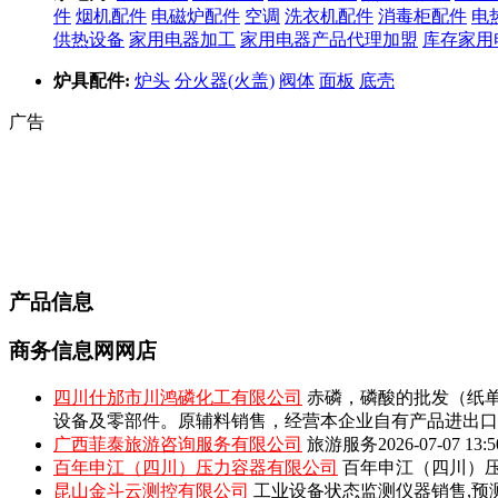
件
烟机配件
电磁炉配件
空调
洗衣机配件
消毒柜配件
电
供热设备
家用电器加工
家用电器产品代理加盟
库存家用
炉具配件:
炉头
分火器(火盖)
阀体
面板
底壳
广告
产品信息
商务信息网网店
四川什邡市川鸿磷化工有限公司
赤磷，磷酸的批发（纸单
设备及零部件。原辅料销售，经营本企业自有产品进出口
广西菲泰旅游咨询服务有限公司
旅游服务
2026-07-07 13:5
百年申江（四川）压力容器有限公司
百年申江（四川）压
昆山金斗云测控有限公司
工业设备状态监测仪器销售,预