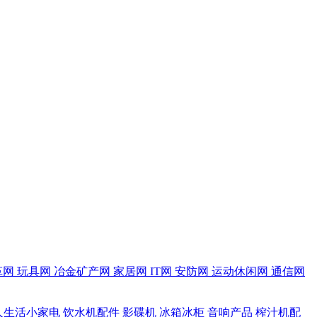
革网
玩具网
冶金矿产网
家居网
IT网
安防网
运动休闲网
通信网
人生活小家电
饮水机配件
影碟机
冰箱冰柜
音响产品
榨汁机配