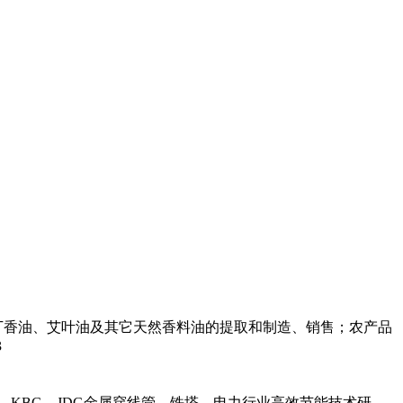
丁香油、艾叶油及其它天然香料油的提取和制造、销售；农产品
3
，KBG，JDG金属穿线管，铁塔，电力行业高效节能技术研