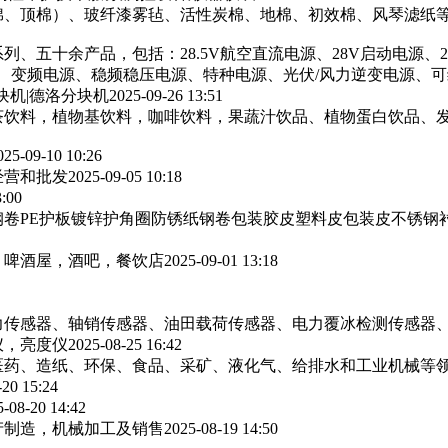
棉、顶棉）、玻纤漆雾毡、活性炭棉、地棉、初效棉、风琴滤纸‌等
列、五十余产品，包括：28.5V航空直流电源、28V启动电源、
源、变频电源、稳频稳压电源、特种电源、光伏/风力逆变电源、
块机|德洛分块机
2025-09-26 13:51
茶饮料，植物基饮料，咖啡饮料，果蔬汁饮品、植物蛋白饮品、
025-09-10 10:26
经营和批发
2025-09-05 10:18
3:00
卷PE护板镀锌护角圈防锈纸钢卷包装胶皮塑料皮包装皮不锈钢
，啤酒屋，酒吧，餐饮店
2025-09-01 13:18
力传感器、轴销传感器、油田载荷传感器、电力覆冰检测传感器
仪，亮度仪
2025-08-25 16:42
医药、造纸、环保、食品、采矿、液化气、给排水和工业机械等
-20 15:24
5-08-20 14:42
产制造，机械加工及销售
2025-08-19 14:50