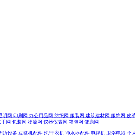
照明网
印刷网
办公用品网
纺织网
服装网
建筑建材网
服饰网
皮
二手网
包装网
物流网
仪器仪表网
箱包网
健康网
周边设备
豆浆机配件
洗/干衣机
净水器配件
电视机
卫浴电器
个