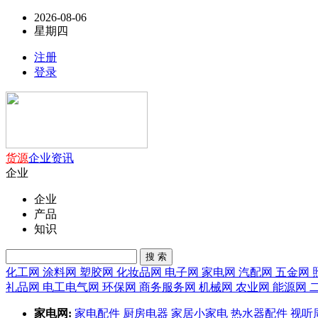
2026-08-06
星期四
注册
登录
货源
企业
资讯
企业
企业
产品
知识
搜 索
化工网
涂料网
塑胶网
化妆品网
电子网
家电网
汽配网
五金网
礼品网
电工电气网
环保网
商务服务网
机械网
农业网
能源网
家电网:
家电配件
厨房电器
家居小家电
热水器配件
视听