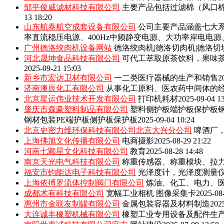
邹平俊威滤材科技有限公司
主要产品包括‌过滤棉（风口
13 18:20
山东航泰航空成套设备有限公司
公司主要产品涵盖七大系
率直流稳压电源、400Hz中频静变电源、大功率岸电电
广州德洛绞肉机设备网站
德洛绞肉机|德洛切肉机|德洛切
河北晟坤食品科技有限公司
可代工萃取原茶饮料，果味
2025-09-21 15:03
新乡市宏达卫材有限公司
一二类医疗器械的生产和销售
2
济南澳辰化工有限公司
从事化工原料、医农药中间体的
北京星运伟业技术开发有限公司
打印机耗材
2025-09-04 1
肇庆市森豪塑料制品有限公司
塑料侧护板端护板保护板钢
钢材包装PE端护板侧护板保护板
2025-09-04 10:24
北京史密力维环保科技有限公司北京大兴分公司
啤酒厂
上海佛旭文化传播有限公司
电商摄影
2025-08-29 21:22
河南七颗星文化科技有限公司
教育
2025-08-28 14:48
南京天光电气科技有限公司
称重传感器、称重模块、拉
福安市钧能达电子科技有限公司
光泽度计，光泽度测量
上海依搏罗流体控制阀门有限公司
炼油、化工、电力、
成都术有科技有限公司
宽幅工业相机 图像采集卡
2025-08
惠州市金联友制罐有限公司
金属包装容器及材料制造
202
大连诚丰橡塑机械有限公司
橡塑工业专用设备及配件生