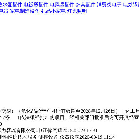
热水壶配件
电饭煲配件
电风扇配件
炉具配件
消费类电子
电炒锅
电器
家电制造设备
礼品小家电
灯光照明
交易）（危化品经营许可证有效期至2028年12月26日）：化
业务。（依法须经批准的项目，经相关部门批准后方可开展经营
0
力容器有限公司-申江储气罐
2026-05-23 17:31
测性维护技术服务,测控设备,仪器仪表
2026-03-19 11:14