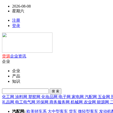
2026-08-08
星期六
注册
登录
货源
企业
资讯
企业
企业
产品
知识
搜 索
化工网
涂料网
塑胶网
化妆品网
电子网
家电网
汽配网
五金网
礼品网
电工电气网
环保网
商务服务网
机械网
农业网
能源网
汽配网:
欧美轿车系
大中型客车
货车
微轻型客车
发动机