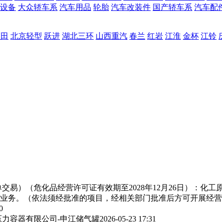
设备
大众轿车系
汽车用品
轮胎
汽车改装件
国产轿车系
汽车配
福田
北京轻型
跃进
湖北三环
山西重汽
春兰
红岩
江淮
金杯
江铃
交易）（危化品经营许可证有效期至2028年12月26日）：化
业务。（依法须经批准的项目，经相关部门批准后方可开展经营
0
力容器有限公司-申江储气罐
2026-05-23 17:31