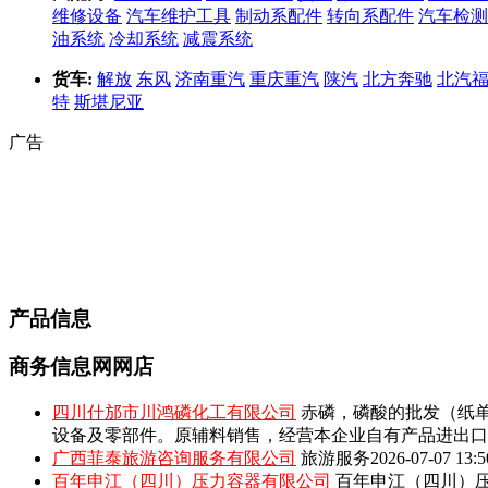
维修设备
汽车维护工具
制动系配件
转向系配件
汽车检测
油系统
冷却系统
减震系统
货车:
解放
东风
济南重汽
重庆重汽
陕汽
北方奔驰
北汽
特
斯堪尼亚
广告
产品信息
商务信息网网店
四川什邡市川鸿磷化工有限公司
赤磷，磷酸的批发（纸单
设备及零部件。原辅料销售，经营本企业自有产品进出口
广西菲泰旅游咨询服务有限公司
旅游服务
2026-07-07 13:5
百年申江（四川）压力容器有限公司
百年申江（四川）压