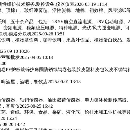
测性维护技术服务,测控设备,仪器仪表
2026-03-19 11:14
棉、顶棉）、玻纤漆雾毡、活性炭棉、地棉、初效棉、风琴滤纸‌等
列、五十余产品，包括：28.5V航空直流电源、28V启动电源、
源、变频电源、稳频稳压电源、特种电源、光伏/风力逆变电源、
块机|德洛分块机
2025-09-26 13:51
茶饮料，植物基饮料，咖啡饮料，果蔬汁饮品、植物蛋白饮品、
025-09-10 10:26
经营和批发
2025-09-05 10:18
3:00
卷PE护板镀锌护角圈防锈纸钢卷包装胶皮塑料皮包装皮不锈钢
，啤酒屋，酒吧，餐饮店
2025-09-01 13:18
力传感器、轴销传感器、油田载荷传感器、电力覆冰检测传感器
仪，亮度仪
2025-08-25 16:42
医药、造纸、环保、食品、采矿、液化气、给排水和工业机械等
-20 15:24
5-08-20 14:42