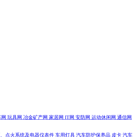
革网
玩具网
冶金矿产网
家居网
IT网
安防网
运动休闲网
通信网
源、点火系统及电器仪表件
车用灯具
汽车防护保养品
皮卡
汽车