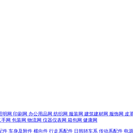
照明网
印刷网
办公用品网
纺织网
服装网
建筑建材网
服饰网
皮
二手网
包装网
物流网
仪器仪表网
箱包网
健康网
配件
车身及附件
横向件
行走系配件
日韩轿车系
传动系配件
电