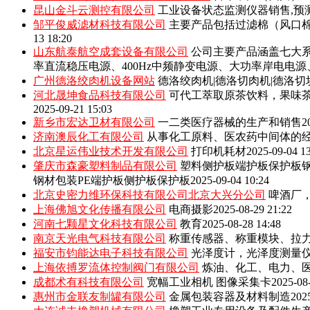
昆山金斗云测控有限公司
工业设备状态监测仪器销售,预
邹平俊威滤材科技有限公司
主要产品包括‌过滤棉（风口
13 18:20
山东航泰航空成套设备有限公司
公司主要产品涵盖七大系
率直流稳压电源、400Hz中频静变电源、大功率岸电电
广州德洛绞肉机设备网站
德洛绞肉机|德洛切肉机|德洛切
河北晟坤食品科技有限公司
可代工萃取原茶饮料，果味
2025-09-21 15:03
新乡市宏达卫材有限公司
一二类医疗器械的生产和销售
2
济南澳辰化工有限公司
从事化工原料、医农药中间体的
北京星运伟业技术开发有限公司
打印机耗材
2025-09-04 1
肇庆市森豪塑料制品有限公司
塑料侧护板端护板保护板钢
钢材包装PE端护板侧护板保护板
2025-09-04 10:24
北京史密力维环保科技有限公司北京大兴分公司
啤酒厂
上海佛旭文化传播有限公司
电商摄影
2025-08-29 21:22
河南七颗星文化科技有限公司
教育
2025-08-28 14:48
南京天光电气科技有限公司
称重传感器、称重模块、拉
福安市钧能达电子科技有限公司
光泽度计，光泽度测量
上海依搏罗流体控制阀门有限公司
炼油、化工、电力、
成都术有科技有限公司
宽幅工业相机 图像采集卡
2025-08
惠州市金联友制罐有限公司
金属包装容器及材料制造
202