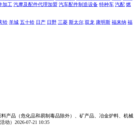
件加工
汽摩及配件代理加盟
汽车配件制造设备
特种车
汽配
燃
庆铃
羊城
五十铃
日产
日野
三菱
斯太尔
双龙
康明斯
福来纳
福
工原料产品（危化品和易制毒品除外）、矿产品、冶金炉料、机械
活动）
2026-07-21 10:35