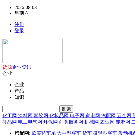
2026-08-08
星期六
注册
登录
货源
企业
资讯
企业
企业
产品
知识
搜 索
化工网
涂料网
塑胶网
化妆品网
电子网
家电网
汽配网
五金网
礼品网
电工电气网
环保网
商务服务网
机械网
农业网
能源网
汽配网:
欧美轿车系
大中型客车
货车
微轻型客车
发动机