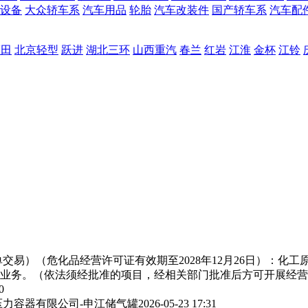
设备
大众轿车系
汽车用品
轮胎
汽车改装件
国产轿车系
汽车配
福田
北京轻型
跃进
湖北三环
山西重汽
春兰
红岩
江淮
金杯
江铃
交易）（危化品经营许可证有效期至2028年12月26日）：化
业务。（依法须经批准的项目，经相关部门批准后方可开展经营
0
力容器有限公司-申江储气罐
2026-05-23 17:31