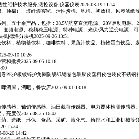
测性维护技术服务,测控设备,仪器仪表
2026-03-19 11:14
棉、顶棉）、玻纤漆雾毡、活性炭棉、地棉、初效棉、风琴滤纸‌等
列、五十余产品，包括：28.5V航空直流电源、28V启动电源、
源、变频电源、稳频稳压电源、特种电源、光伏/风力逆变电源、
块机|德洛分块机
2025-09-26 13:51
茶饮料，植物基饮料，咖啡饮料，果蔬汁饮品、植物蛋白饮品、
025-09-10 10:26
经营和批发
2025-09-05 10:18
3:00
卷PE护板镀锌护角圈防锈纸钢卷包装胶皮塑料皮包装皮不锈钢
，啤酒屋，酒吧，餐饮店
2025-09-01 13:18
力传感器、轴销传感器、油田载荷传感器、电力覆冰检测传感器
仪，亮度仪
2025-08-25 16:42
医药、造纸、环保、食品、采矿、液化气、给排水和工业机械等
-20 15:24
5-08-20 14:42