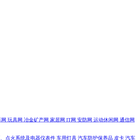
革网
玩具网
冶金矿产网
家居网
IT网
安防网
运动休闲网
通信网
源、点火系统及电器仪表件
车用灯具
汽车防护保养品
皮卡
汽车