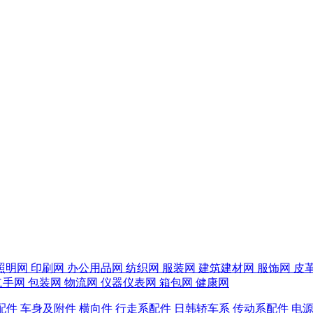
照明网
印刷网
办公用品网
纺织网
服装网
建筑建材网
服饰网
皮
二手网
包装网
物流网
仪器仪表网
箱包网
健康网
配件
车身及附件
横向件
行走系配件
日韩轿车系
传动系配件
电