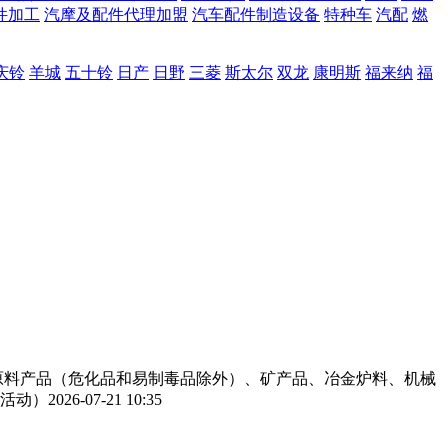
件加工
汽摩及配件代理加盟
汽车配件制造设备
特种车
汽配
燃
庆铃
羊城
五十铃
日产
日野
三菱
斯太尔
双龙
康明斯
福来纳
福
工原料产品（危化品和易制毒品除外）、矿产品、冶金炉料、机械
活动）
2026-07-21 10:35