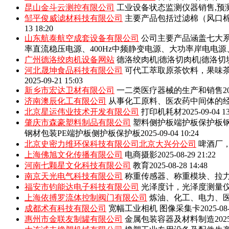
昆山金斗云测控有限公司
工业设备状态监测仪器销售,预
邹平俊威滤材科技有限公司
主要产品包括‌过滤棉（风口
13 18:20
山东航泰航空成套设备有限公司
公司主要产品涵盖七大系
率直流稳压电源、400Hz中频静变电源、大功率岸电电
广州德洛绞肉机设备网站
德洛绞肉机|德洛切肉机|德洛切
河北晟坤食品科技有限公司
可代工萃取原茶饮料，果味
2025-09-21 15:03
新乡市宏达卫材有限公司
一二类医疗器械的生产和销售
2
济南澳辰化工有限公司
从事化工原料、医农药中间体的
北京星运伟业技术开发有限公司
打印机耗材
2025-09-04 1
肇庆市森豪塑料制品有限公司
塑料侧护板端护板保护板钢
钢材包装PE端护板侧护板保护板
2025-09-04 10:24
北京史密力维环保科技有限公司北京大兴分公司
啤酒厂
上海佛旭文化传播有限公司
电商摄影
2025-08-29 21:22
河南七颗星文化科技有限公司
教育
2025-08-28 14:48
南京天光电气科技有限公司
称重传感器、称重模块、拉
福安市钧能达电子科技有限公司
光泽度计，光泽度测量
上海依搏罗流体控制阀门有限公司
炼油、化工、电力、
成都术有科技有限公司
宽幅工业相机 图像采集卡
2025-08
惠州市金联友制罐有限公司
金属包装容器及材料制造
202