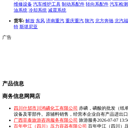
维修设备
汽车维护工具
制动系配件
转向系配件
汽车检测
油系统
冷却系统
减震系统
货车:
解放
东风
济南重汽
重庆重汽
陕汽
北方奔驰
北汽
特
斯堪尼亚
广告
产品信息
商务信息网网店
四川什邡市川鸿磷化工有限公司
赤磷，磷酸的批发（纸单
设备及零部件。原辅料销售，经营本企业自有产品进出口
广西菲泰旅游咨询服务有限公司
旅游服务
2026-07-07 13:5
百年申江（四川）压力容器有限公司
百年申江（四川）压