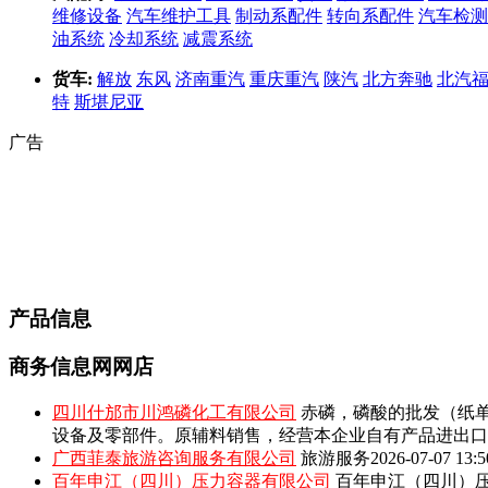
维修设备
汽车维护工具
制动系配件
转向系配件
汽车检测
油系统
冷却系统
减震系统
货车:
解放
东风
济南重汽
重庆重汽
陕汽
北方奔驰
北汽
特
斯堪尼亚
广告
产品信息
商务信息网网店
四川什邡市川鸿磷化工有限公司
赤磷，磷酸的批发（纸单
设备及零部件。原辅料销售，经营本企业自有产品进出口
广西菲泰旅游咨询服务有限公司
旅游服务
2026-07-07 13:5
百年申江（四川）压力容器有限公司
百年申江（四川）压