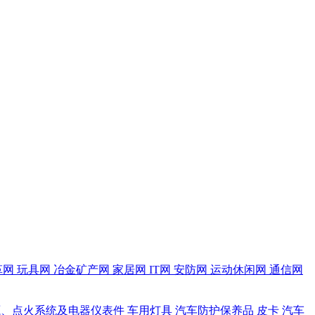
革网
玩具网
冶金矿产网
家居网
IT网
安防网
运动休闲网
通信网
源、点火系统及电器仪表件
车用灯具
汽车防护保养品
皮卡
汽车