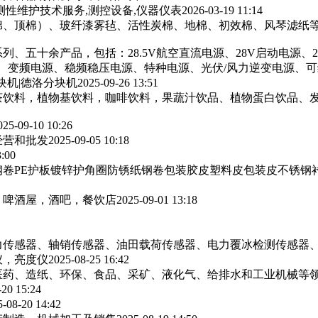
测性维护技术服务,测控设备,仪器仪表
2026-03-19 11:14
棉、顶棉）、玻纤漆雾毡、活性炭棉、地棉、初效棉、风琴滤纸‌等
列、五十余产品，包括：28.5V航空直流电源、28V启动电源、
源、变频电源、稳频稳压电源、特种电源、光伏/风力逆变电源、
块机|德洛分块机
2025-09-26 13:51
茶饮料，植物基饮料，咖啡饮料，果蔬汁饮品、植物蛋白饮品、
025-09-10 10:26
经营和批发
2025-09-05 10:18
3:00
卷PE护板镀锌护角圈防锈纸钢卷包装胶皮塑料皮包装皮不锈钢
，啤酒屋，酒吧，餐饮店
2025-09-01 13:18
力传感器、轴销传感器、油田载荷传感器、电力覆冰检测传感器
仪，亮度仪
2025-08-25 16:42
医药、造纸、环保、食品、采矿、液化气、给排水和工业机械等
-20 15:24
5-08-20 14:42