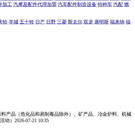
件加工
汽摩及配件代理加盟
汽车配件制造设备
特种车
汽配
燃
庆铃
羊城
五十铃
日产
日野
三菱
斯太尔
双龙
康明斯
福来纳
福
工原料产品（危化品和易制毒品除外）、矿产品、冶金炉料、机械
活动）
2026-07-21 10:35