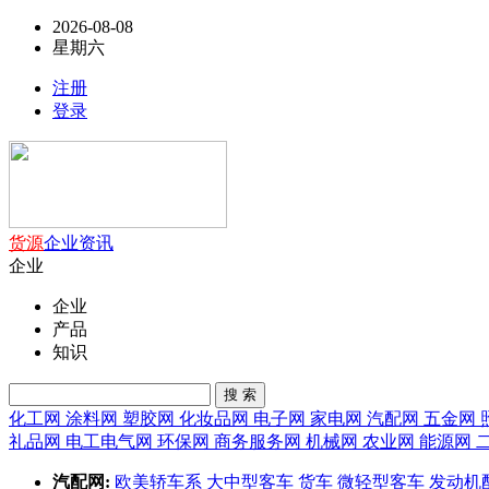
2026-08-08
星期六
注册
登录
货源
企业
资讯
企业
企业
产品
知识
搜 索
化工网
涂料网
塑胶网
化妆品网
电子网
家电网
汽配网
五金网
礼品网
电工电气网
环保网
商务服务网
机械网
农业网
能源网
汽配网:
欧美轿车系
大中型客车
货车
微轻型客车
发动机