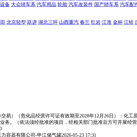
设备
大众轿车系
汽车用品
轮胎
汽车改装件
国产轿车系
汽车配
福田
北京轻型
跃进
湖北三环
山西重汽
春兰
红岩
江淮
金杯
江铃
交易）（危化品经营许可证有效期至2028年12月26日）：化
业务。（依法须经批准的项目，经相关部门批准后方可开展经营
0
力容器有限公司-申江储气罐
2026-05-23 17:31