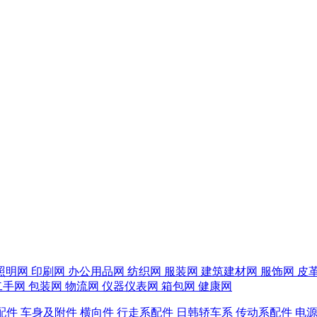
照明网
印刷网
办公用品网
纺织网
服装网
建筑建材网
服饰网
皮
二手网
包装网
物流网
仪器仪表网
箱包网
健康网
配件
车身及附件
横向件
行走系配件
日韩轿车系
传动系配件
电