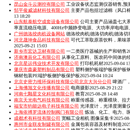
昆山金斗云测控有限公司
工业设备状态监测仪器销售,预
邹平俊威滤材科技有限公司
主要产品包括‌过滤棉（风口
13 18:20
山东航泰航空成套设备有限公司
公司主要产品涵盖七大系
率直流稳压电源、400Hz中频静变电源、大功率岸电电
广州德洛绞肉机设备网站
德洛绞肉机|德洛切肉机|德洛切
河北晟坤食品科技有限公司
可代工萃取原茶饮料，果味
2025-09-21 15:03
新乡市宏达卫材有限公司
一二类医疗器械的生产和销售
2
济南澳辰化工有限公司
从事化工原料、医农药中间体的
北京星运伟业技术开发有限公司
打印机耗材
2025-09-04 1
肇庆市森豪塑料制品有限公司
塑料侧护板端护板保护板钢
钢材包装PE端护板侧护板保护板
2025-09-04 10:24
北京史密力维环保科技有限公司北京大兴分公司
啤酒厂
上海佛旭文化传播有限公司
电商摄影
2025-08-29 21:22
河南七颗星文化科技有限公司
教育
2025-08-28 14:48
南京天光电气科技有限公司
称重传感器、称重模块、拉
福安市钧能达电子科技有限公司
光泽度计，光泽度测量
上海依搏罗流体控制阀门有限公司
炼油、化工、电力、
成都术有科技有限公司
宽幅工业相机 图像采集卡
2025-08
惠州市金联友制罐有限公司
金属包装容器及材料制造
202