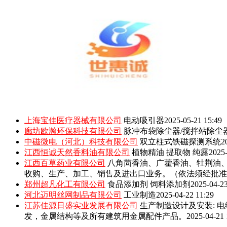
上海宝佳医疗器械有限公司
电动吸引器
2025-05-21 15:49
廊坊欧瀚环保科技有限公司
脉冲布袋除尘器/搅拌站除尘
中磁微电（河北）科技有限公司
双立柱式铁磁探测系统
2
江西恒诚天然香料油有限公司
植物精油 提取物 纯露
2025-
江西百草药业有限公司
八角茴香油、广藿香油、牡荆油
收购、生产、加工、销售及进出口业务。（依法须经批准
郑州超凡化工有限公司
食品添加剂 饲料添加剂
2025-04-23
河北迈明丝网制品有限公司
工业制造
2025-04-22 11:29
江苏佳源日盛实业发展有限公司
生产制造设计及安装: 
发，金属结构等及所有建筑用金属配件产品。
2025-04-21 