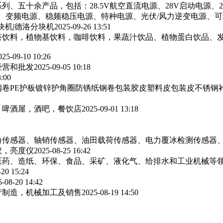
列、五十余产品，包括：28.5V航空直流电源、28V启动电源、
源、变频电源、稳频稳压电源、特种电源、光伏/风力逆变电源、
块机|德洛分块机
2025-09-26 13:51
茶饮料，植物基饮料，咖啡饮料，果蔬汁饮品、植物蛋白饮品、
025-09-10 10:26
经营和批发
2025-09-05 10:18
3:00
卷PE护板镀锌护角圈防锈纸钢卷包装胶皮塑料皮包装皮不锈钢
，啤酒屋，酒吧，餐饮店
2025-09-01 13:18
力传感器、轴销传感器、油田载荷传感器、电力覆冰检测传感器
仪，亮度仪
2025-08-25 16:42
医药、造纸、环保、食品、采矿、液化气、给排水和工业机械等
-20 15:24
5-08-20 14:42
产制造，机械加工及销售
2025-08-19 14:50