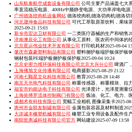
山东航泰航空成套设备有限公司
公司主要产品涵盖七大系
率直流稳压电源、400Hz中频静变电源、大功率岸电电
广州德洛绞肉机设备网站
德洛绞肉机|德洛切肉机|德洛切
河北晟坤食品科技有限公司
可代工萃取原茶饮料，果味
2025-09-21 15:03
新乡市宏达卫材有限公司
一二类医疗器械的生产和销售
2
济南澳辰化工有限公司
从事化工原料、医农药中间体的
北京星运伟业技术开发有限公司
打印机耗材
2025-09-04 1
肇庆市森豪塑料制品有限公司
塑料侧护板端护板保护板钢
钢材包装PE端护板侧护板保护板
2025-09-04 10:24
北京史密力维环保科技有限公司北京大兴分公司
啤酒厂
上海佛旭文化传播有限公司
电商摄影
2025-08-29 21:22
河南七颗星文化科技有限公司
教育
2025-08-28 14:48
南京天光电气科技有限公司
称重传感器、称重模块、拉
福安市钧能达电子科技有限公司
光泽度计，光泽度测量
上海依搏罗流体控制阀门有限公司
炼油、化工、电力、
成都术有科技有限公司
宽幅工业相机 图像采集卡
2025-08
惠州市金联友制罐有限公司
金属包装容器及材料制造
202
大连诚丰橡塑机械有限公司
橡塑工业专用设备及配件生
南阳世惠诚科技有限公司官方
网站建设
2025-07-09 13:58