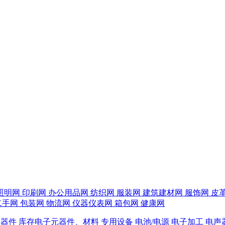
照明网
印刷网
办公用品网
纺织网
服装网
建筑建材网
服饰网
皮
二手网
包装网
物流网
仪器仪表网
箱包网
健康网
子器件
库存电子元器件、材料
专用设备
电池/电源
电子加工
电声