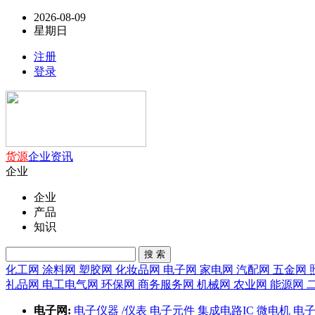
2026-08-09
星期日
注册
登录
货源
企业
资讯
企业
企业
产品
知识
搜 索
化工网
涂料网
塑胶网
化妆品网
电子网
家电网
汽配网
五金网
礼品网
电工电气网
环保网
商务服务网
机械网
农业网
能源网
电子网:
电子仪器 /仪表
电子元件
集成电路IC
微电机
电