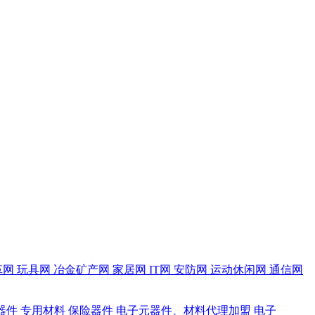
革网
玩具网
冶金矿产网
家居网
IT网
安防网
运动休闲网
通信网
器件
专用材料
保险器件
电子元器件、材料代理加盟
电子