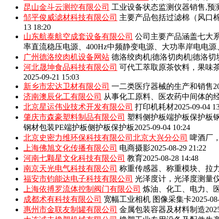
昆山金斗云测控有限公司
工业设备状态监测仪器销售,预
邹平俊威滤材科技有限公司
主要产品包括‌过滤棉（风口
13 18:20
山东航泰航空成套设备有限公司
公司主要产品涵盖七大系
率直流稳压电源、400Hz中频静变电源、大功率岸电电
广州德洛绞肉机设备网站
德洛绞肉机|德洛切肉机|德洛切
河北晟坤食品科技有限公司
可代工萃取原茶饮料，果味
2025-09-21 15:03
新乡市宏达卫材有限公司
一二类医疗器械的生产和销售
2
济南澳辰化工有限公司
从事化工原料、医农药中间体的
北京星运伟业技术开发有限公司
打印机耗材
2025-09-04 1
肇庆市森豪塑料制品有限公司
塑料侧护板端护板保护板钢
钢材包装PE端护板侧护板保护板
2025-09-04 10:24
北京史密力维环保科技有限公司北京大兴分公司
啤酒厂
上海佛旭文化传播有限公司
电商摄影
2025-08-29 21:22
河南七颗星文化科技有限公司
教育
2025-08-28 14:48
南京天光电气科技有限公司
称重传感器、称重模块、拉
福安市钧能达电子科技有限公司
光泽度计，光泽度测量
上海依搏罗流体控制阀门有限公司
炼油、化工、电力、
成都术有科技有限公司
宽幅工业相机 图像采集卡
2025-08
惠州市金联友制罐有限公司
金属包装容器及材料制造
202