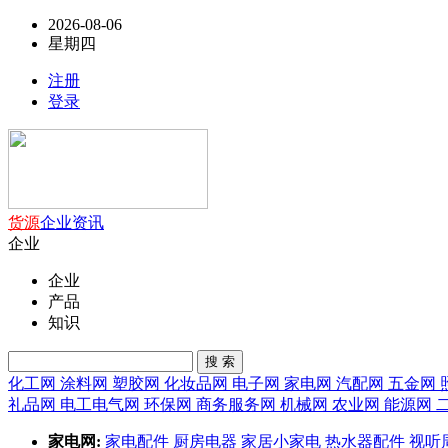
2026-08-06
星期四
注册
登录
货源
企业
资讯
企业
企业
产品
知识
搜 索
化工网
涂料网
塑胶网
化妆品网
电子网
家电网
汽配网
五金网
礼品网
电工电气网
环保网
商务服务网
机械网
农业网
能源网
家电网:
家电配件
厨房电器
家居小家电
热水器配件
视听