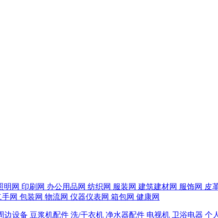
照明网
印刷网
办公用品网
纺织网
服装网
建筑建材网
服饰网
皮
二手网
包装网
物流网
仪器仪表网
箱包网
健康网
周边设备
豆浆机配件
洗/干衣机
净水器配件
电视机
卫浴电器
个