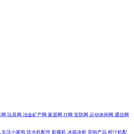
革网
玩具网
冶金矿产网
家居网
IT网
安防网
运动休闲网
通信网
人生活小家电
饮水机配件
影碟机
冰箱冰柜
音响产品
榨汁机配