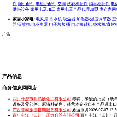
件
烟机配件
电磁炉配件
空调
洗衣机配件
消毒柜配件
电
供热设备
家用电器加工
家用电器产品代理加盟
库存家用
家居小家电:
电风扇
饮水机
吸尘器
加湿器/湿度调节器
空
器/灭蚊拍/电驱虫器
电子垃圾桶
自动擦鞋机
纯水机/直饮
广告
产品信息
商务信息网网店
四川什邡市川鸿磷化工有限公司
赤磷，磷酸的批发（纸单
设备及零部件。原辅料销售，经营本企业自有产品进出口
广西菲泰旅游咨询服务有限公司
旅游服务
2026-07-07 13:5
百年申江（四川）压力容器有限公司
百年申江（四川）压