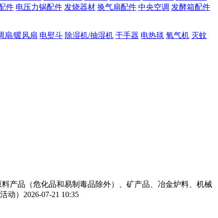
配件
电压力锅配件
发烧器材
换气扇配件
中央空调
发酵箱配件
调扇/暖风扇
电熨斗
除湿机/抽湿机
干手器
电热毯
氧气机
灭蚊
工原料产品（危化品和易制毒品除外）、矿产品、冶金炉料、机械
活动）
2026-07-21 10:35