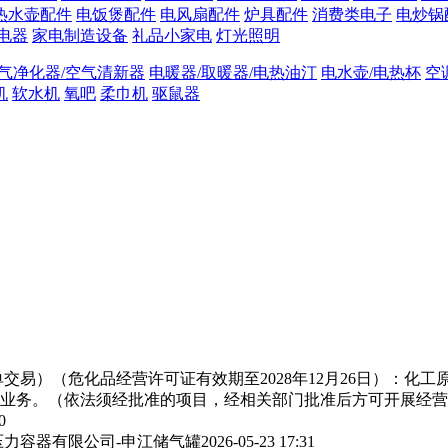
热水壶配件
电饭煲配件
电风扇配件
炉具配件
消费类电子
电炒锅
电器
家电制造设备
礼品小家电
灯光照明
气净化器/空气清新器
电暖器/取暖器/电热油汀
电水壶/电热杯
空
机
软水机
氧吧
柔巾机
驱鼠器
交易）（危化品经营许可证有效期至2028年12月26日）：化
业务。（依法须经批准的项目，经相关部门批准后方可开展经营
0
力容器有限公司-申江储气罐
2026-05-23 17:31