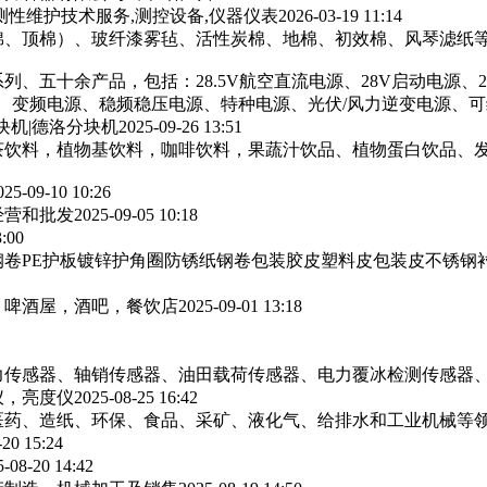
测性维护技术服务,测控设备,仪器仪表
2026-03-19 11:14
棉、顶棉）、玻纤漆雾毡、活性炭棉、地棉、初效棉、风琴滤纸‌等
列、五十余产品，包括：28.5V航空直流电源、28V启动电源、
源、变频电源、稳频稳压电源、特种电源、光伏/风力逆变电源、
块机|德洛分块机
2025-09-26 13:51
茶饮料，植物基饮料，咖啡饮料，果蔬汁饮品、植物蛋白饮品、
025-09-10 10:26
经营和批发
2025-09-05 10:18
3:00
卷PE护板镀锌护角圈防锈纸钢卷包装胶皮塑料皮包装皮不锈钢
，啤酒屋，酒吧，餐饮店
2025-09-01 13:18
力传感器、轴销传感器、油田载荷传感器、电力覆冰检测传感器
仪，亮度仪
2025-08-25 16:42
医药、造纸、环保、食品、采矿、液化气、给排水和工业机械等
-20 15:24
5-08-20 14:42