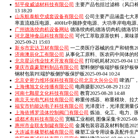
邹平俊威滤材科技有限公司
主要产品包括‌过滤棉（风口
13 18:20
山东航泰航空成套设备有限公司
公司主要产品涵盖七大系
率直流稳压电源、400Hz中频静变电源、大功率岸电电
广州德洛绞肉机设备网站
德洛绞肉机|德洛切肉机|德洛切
河北晟坤食品科技有限公司
可代工萃取原茶饮料，果味
2025-09-21 15:03
新乡市宏达卫材有限公司
一二类医疗器械的生产和销售
2
济南澳辰化工有限公司
从事化工原料、医农药中间体的
北京星运伟业技术开发有限公司
打印机耗材
2025-09-04 1
肇庆市森豪塑料制品有限公司
塑料侧护板端护板保护板钢
钢材包装PE端护板侧护板保护板
2025-09-04 10:24
北京史密力维环保科技有限公司北京大兴分公司
啤酒厂
上海佛旭文化传播有限公司
电商摄影
2025-08-29 21:22
河南七颗星文化科技有限公司
教育
2025-08-28 14:48
南京天光电气科技有限公司
称重传感器、称重模块、拉
福安市钧能达电子科技有限公司
光泽度计，光泽度测量
上海依搏罗流体控制阀门有限公司
炼油、化工、电力、
成都术有科技有限公司
宽幅工业相机 图像采集卡
2025-08
惠州市金联友制罐有限公司
金属包装容器及材料制造
202
大连诚丰橡塑机械有限公司
橡塑工业专用设备及配件生