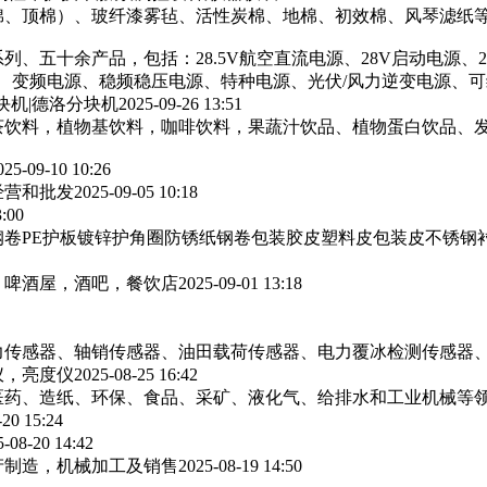
棉、顶棉）、玻纤漆雾毡、活性炭棉、地棉、初效棉、风琴滤纸‌等
列、五十余产品，包括：28.5V航空直流电源、28V启动电源、
源、变频电源、稳频稳压电源、特种电源、光伏/风力逆变电源、
块机|德洛分块机
2025-09-26 13:51
茶饮料，植物基饮料，咖啡饮料，果蔬汁饮品、植物蛋白饮品、
025-09-10 10:26
经营和批发
2025-09-05 10:18
3:00
卷PE护板镀锌护角圈防锈纸钢卷包装胶皮塑料皮包装皮不锈钢
，啤酒屋，酒吧，餐饮店
2025-09-01 13:18
力传感器、轴销传感器、油田载荷传感器、电力覆冰检测传感器
仪，亮度仪
2025-08-25 16:42
医药、造纸、环保、食品、采矿、液化气、给排水和工业机械等
-20 15:24
5-08-20 14:42
产制造，机械加工及销售
2025-08-19 14:50