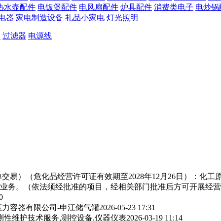
热水壶配件
电饭煲配件
电风扇配件
炉具配件
消费类电子
电炒锅
电器
家电制造设备
礼品小家电
灯光照明
器
过滤器
电源线
交易）（危化品经营许可证有效期至2028年12月26日）：化
业务。（依法须经批准的项目，经相关部门批准后方可开展经营
0
力容器有限公司-申江储气罐
2026-05-23 17:31
测性维护技术服务,测控设备,仪器仪表
2026-03-19 11:14