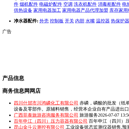
件
烟机配件
电磁炉配件
空调
洗衣机配件
消毒柜配件
电
供热设备
家用电器加工
家用电器产品代理加盟
库存家用
净水器配件:
外壳
控制板
开关
内胆
水嘴
温控器
热保护
广告
产品信息
商务信息网网店
四川什邡市川鸿磷化工有限公司
赤磷，磷酸的批发（纸单
设备及零部件。原辅料销售，经营本企业自有产品进出口
广西菲泰旅游咨询服务有限公司
旅游服务
2026-07-07 13:5
百年申江（四川）压力容器有限公司
百年申江（四川）压
昆山金斗云测控有限公司
工业设备状态监测仪器销售,预