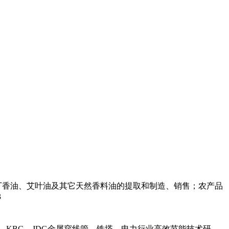
丁香油、艾叶油及其它天然香料油的提取和制造、销售；农产品
3
，KBG，JDG金属穿线管，铁塔，电力行业高效节能技术研