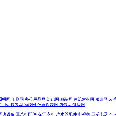
照明网
印刷网
办公用品网
纺织网
服装网
建筑建材网
服饰网
皮
二手网
包装网
物流网
仪器仪表网
箱包网
健康网
周边设备
豆浆机配件
洗/干衣机
净水器配件
电视机
卫浴电器
个