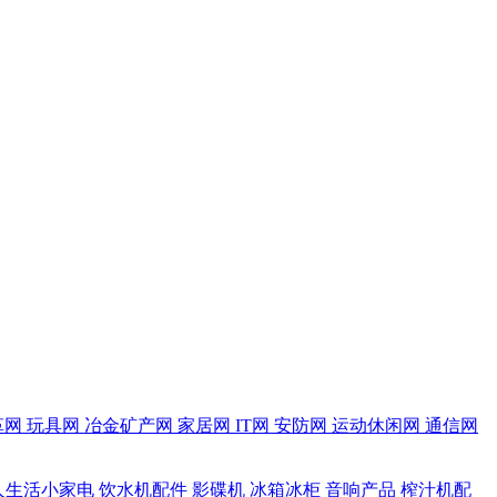
革网
玩具网
冶金矿产网
家居网
IT网
安防网
运动休闲网
通信网
人生活小家电
饮水机配件
影碟机
冰箱冰柜
音响产品
榨汁机配