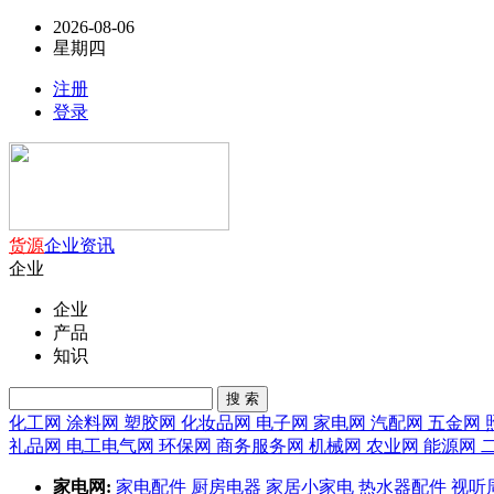
2026-08-06
星期四
注册
登录
货源
企业
资讯
企业
企业
产品
知识
搜 索
化工网
涂料网
塑胶网
化妆品网
电子网
家电网
汽配网
五金网
礼品网
电工电气网
环保网
商务服务网
机械网
农业网
能源网
家电网:
家电配件
厨房电器
家居小家电
热水器配件
视听