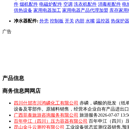
件
烟机配件
电磁炉配件
空调
洗衣机配件
消毒柜配件
电
供热设备
家用电器加工
家用电器产品代理加盟
库存家用
净水器配件:
外壳
控制板
开关
内胆
水嘴
温控器
热保护
广告
产品信息
商务信息网网店
四川什邡市川鸿磷化工有限公司
赤磷，磷酸的批发（纸单
设备及零部件。原辅料销售，经营本企业自有产品进出口
广西菲泰旅游咨询服务有限公司
旅游服务
2026-07-07 13:5
百年申江（四川）压力容器有限公司
百年申江（四川）压
昆山金斗云测控有限公司
工业设备状态监测仪器销售,预