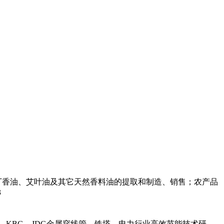
丁香油、艾叶油及其它天然香料油的提取和制造、销售；农产品
3
，KBG，JDG金属穿线管，铁塔，电力行业高效节能技术研