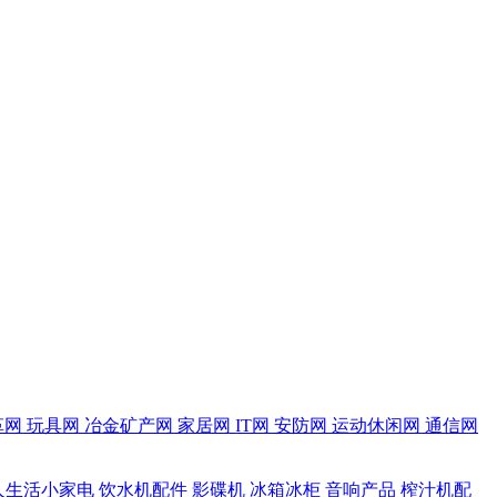
革网
玩具网
冶金矿产网
家居网
IT网
安防网
运动休闲网
通信网
人生活小家电
饮水机配件
影碟机
冰箱冰柜
音响产品
榨汁机配