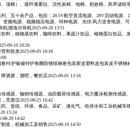
棉、顶棉）、玻纤漆雾毡、活性炭棉、地棉、初效棉、风琴滤纸‌等
列、五十余产品，包括：28.5V航空直流电源、28V启动电源、
源、变频电源、稳频稳压电源、特种电源、光伏/风力逆变电源、
块机|德洛分块机
2025-09-26 13:51
茶饮料，植物基饮料，咖啡饮料，果蔬汁饮品、植物蛋白饮品、
025-09-10 10:26
经营和批发
2025-09-05 10:18
3:00
卷PE护板镀锌护角圈防锈纸钢卷包装胶皮塑料皮包装皮不锈钢
，啤酒屋，酒吧，餐饮店
2025-09-01 13:18
力传感器、轴销传感器、油田载荷传感器、电力覆冰检测传感器
仪，亮度仪
2025-08-25 16:42
医药、造纸、环保、食品、采矿、液化气、给排水和工业机械等
-20 15:24
5-08-20 14:42
产制造，机械加工及销售
2025-08-19 14:50