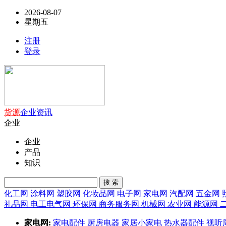
2026-08-07
星期五
注册
登录
货源
企业
资讯
企业
企业
产品
知识
搜 索
化工网
涂料网
塑胶网
化妆品网
电子网
家电网
汽配网
五金网
礼品网
电工电气网
环保网
商务服务网
机械网
农业网
能源网
家电网:
家电配件
厨房电器
家居小家电
热水器配件
视听