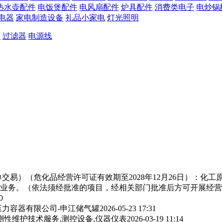
热水壶配件
电饭煲配件
电风扇配件
炉具配件
消费类电子
电炒锅
电器
家电制造设备
礼品小家电
灯光照明
器
过滤器
电源线
交易）（危化品经营许可证有效期至2028年12月26日）：化
业务。（依法须经批准的项目，经相关部门批准后方可开展经营
0
力容器有限公司-申江储气罐
2026-05-23 17:31
测性维护技术服务,测控设备,仪器仪表
2026-03-19 11:14