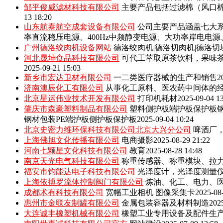
邹平俊威滤材科技有限公司
主要产品包括‌过滤棉（风口
13 18:20
山东航泰航空成套设备有限公司
公司主要产品涵盖七大系
率直流稳压电源、400Hz中频静变电源、大功率岸电电
广州德洛绞肉机设备网站
德洛绞肉机|德洛切肉机|德洛切
河北晟坤食品科技有限公司
可代工萃取原茶饮料，果味
2025-09-21 15:03
新乡市宏达卫材有限公司
一二类医疗器械的生产和销售
2
济南澳辰化工有限公司
从事化工原料、医农药中间体的
北京星运伟业技术开发有限公司
打印机耗材
2025-09-04 1
肇庆市森豪塑料制品有限公司
塑料侧护板端护板保护板钢
钢材包装PE端护板侧护板保护板
2025-09-04 10:24
北京史密力维环保科技有限公司北京大兴分公司
啤酒厂
上海佛旭文化传播有限公司
电商摄影
2025-08-29 21:22
河南七颗星文化科技有限公司
教育
2025-08-28 14:48
南京天光电气科技有限公司
称重传感器、称重模块、拉
福安市钧能达电子科技有限公司
光泽度计，光泽度测量
上海依搏罗流体控制阀门有限公司
炼油、化工、电力、
成都术有科技有限公司
宽幅工业相机 图像采集卡
2025-08
惠州市金联友制罐有限公司
金属包装容器及材料制造
202
大连诚丰橡塑机械有限公司
橡塑工业专用设备及配件生