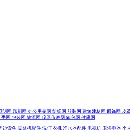
照明网
印刷网
办公用品网
纺织网
服装网
建筑建材网
服饰网
皮
二手网
包装网
物流网
仪器仪表网
箱包网
健康网
周边设备
豆浆机配件
洗/干衣机
净水器配件
电视机
卫浴电器
个