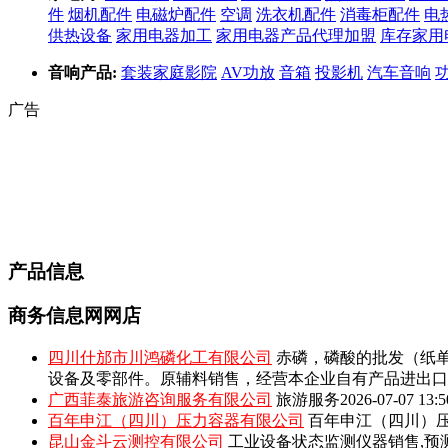
件
烟机配件
电磁炉配件
空调
洗衣机配件
消毒柜配件
电
供热设备
家用电器加工
家用电器产品代理加盟
库存家用
音响产品:
套装家庭影院
AV功放
音箱
投影机
汽车音响
广告
产品信息
商务信息网网店
四川什邡市川鸿磷化工有限公司
赤磷，磷酸的批发（纸单
设备及零部件。原辅料销售，经营本企业自有产品进出口
广西菲泰旅游咨询服务有限公司
旅游服务
2026-07-07 13:5
百年申江（四川）压力容器有限公司
百年申江（四川）压
昆山金斗云测控有限公司
工业设备状态监测仪器销售,预