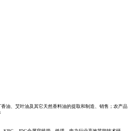
丁香油、艾叶油及其它天然香料油的提取和制造、销售；农产品
3
，KBG，JDG金属穿线管，铁塔，电力行业高效节能技术研