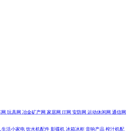
革网
玩具网
冶金矿产网
家居网
IT网
安防网
运动休闲网
通信网
人生活小家电
饮水机配件
影碟机
冰箱冰柜
音响产品
榨汁机配