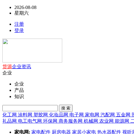
2026-08-08
星期六
注册
登录
货源
企业
资讯
企业
企业
产品
知识
搜 索
化工网
涂料网
塑胶网
化妆品网
电子网
家电网
汽配网
五金网
礼品网
电工电气网
环保网
商务服务网
机械网
农业网
能源网
家电网:
家电配件
厨房电器
家居小家电
热水器配件
视听