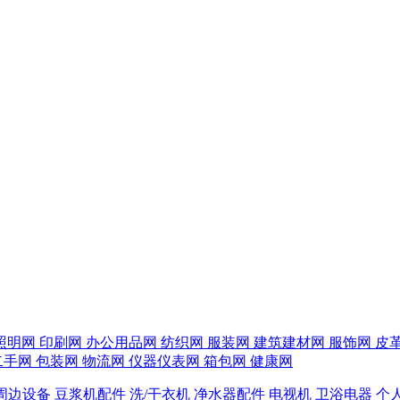
照明网
印刷网
办公用品网
纺织网
服装网
建筑建材网
服饰网
皮
二手网
包装网
物流网
仪器仪表网
箱包网
健康网
周边设备
豆浆机配件
洗/干衣机
净水器配件
电视机
卫浴电器
个