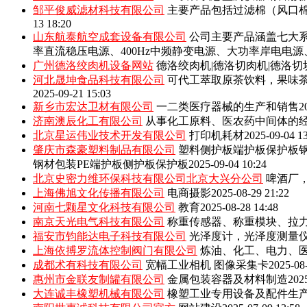
邹平俊威滤材科技有限公司
主要产品包括‌过滤棉（风口
13 18:20
山东航泰航空成套设备有限公司
公司主要产品涵盖七大系
率直流稳压电源、400Hz中频静变电源、大功率岸电电
广州德洛绞肉机设备网站
德洛绞肉机|德洛切肉机|德洛切
河北晟坤食品科技有限公司
可代工萃取原茶饮料，果味
2025-09-21 15:03
新乡市宏达卫材有限公司
一二类医疗器械的生产和销售
2
济南澳辰化工有限公司
从事化工原料、医农药中间体的
北京星运伟业技术开发有限公司
打印机耗材
2025-09-04 1
肇庆市森豪塑料制品有限公司
塑料侧护板端护板保护板钢
钢材包装PE端护板侧护板保护板
2025-09-04 10:24
北京史密力维环保科技有限公司北京大兴分公司
啤酒厂
上海佛旭文化传播有限公司
电商摄影
2025-08-29 21:22
河南七颗星文化科技有限公司
教育
2025-08-28 14:48
南京天光电气科技有限公司
称重传感器、称重模块、拉
福安市钧能达电子科技有限公司
光泽度计，光泽度测量
上海依搏罗流体控制阀门有限公司
炼油、化工、电力、
成都术有科技有限公司
宽幅工业相机 图像采集卡
2025-08
惠州市金联友制罐有限公司
金属包装容器及材料制造
202
大连诚丰橡塑机械有限公司
橡塑工业专用设备及配件生