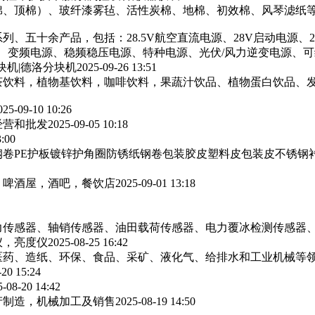
棉、顶棉）、玻纤漆雾毡、活性炭棉、地棉、初效棉、风琴滤纸‌等
列、五十余产品，包括：28.5V航空直流电源、28V启动电源、
源、变频电源、稳频稳压电源、特种电源、光伏/风力逆变电源、
块机|德洛分块机
2025-09-26 13:51
茶饮料，植物基饮料，咖啡饮料，果蔬汁饮品、植物蛋白饮品、
025-09-10 10:26
经营和批发
2025-09-05 10:18
3:00
卷PE护板镀锌护角圈防锈纸钢卷包装胶皮塑料皮包装皮不锈钢
，啤酒屋，酒吧，餐饮店
2025-09-01 13:18
力传感器、轴销传感器、油田载荷传感器、电力覆冰检测传感器
仪，亮度仪
2025-08-25 16:42
医药、造纸、环保、食品、采矿、液化气、给排水和工业机械等
-20 15:24
5-08-20 14:42
产制造，机械加工及销售
2025-08-19 14:50