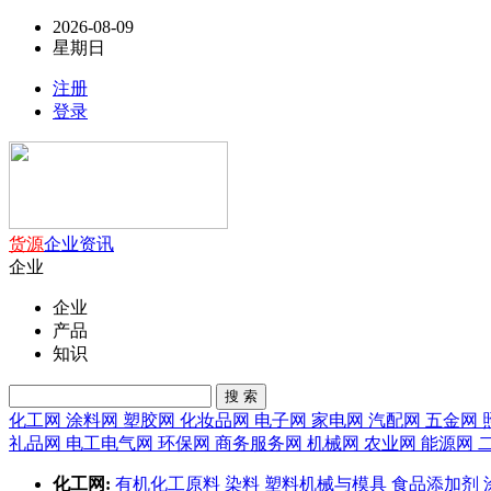
2026-08-09
星期日
注册
登录
货源
企业
资讯
企业
企业
产品
知识
搜 索
化工网
涂料网
塑胶网
化妆品网
电子网
家电网
汽配网
五金网
礼品网
电工电气网
环保网
商务服务网
机械网
农业网
能源网
化工网:
有机化工原料
染料
塑料机械与模具
食品添加剂