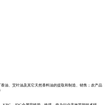
丁香油、艾叶油及其它天然香料油的提取和制造、销售；农产品
3
，KBG，JDG金属穿线管，铁塔，电力行业高效节能技术研