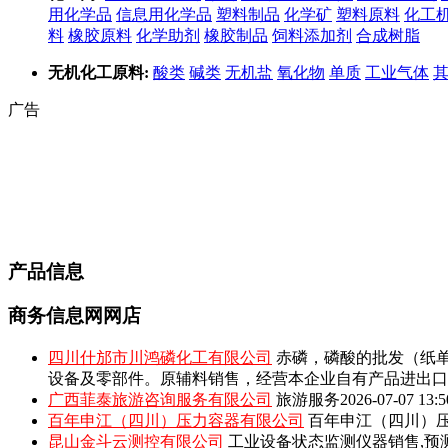
用化学品
信息用化学品
塑料制品
化学矿
塑料原料
化工
料
橡胶原料
化学助剂
橡胶制品
饲料添加剂
合成树脂
无机化工原料:
酸类
碱类
无机盐
氧化物
单质
工业气体
广告
产品信息
商务信息网网店
四川什邡市川鸿磷化工有限公司
赤磷，磷酸的批发（纸单
设备及零部件。原辅料销售，经营本企业自有产品进出口
广西菲泰旅游咨询服务有限公司
旅游服务
2026-07-07 13:5
百年申江（四川）压力容器有限公司
百年申江（四川）压
昆山金斗云测控有限公司
工业设备状态监测仪器销售,预