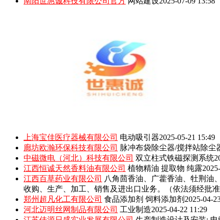
南阳世惠诚科技有限公司官方
网站建设
2025-07-09 13:58
上海宝佳医疗器械有限公司
电动吸引器
2025-05-21 15:49
廊坊欧瀚环保科技有限公司
脉冲布袋除尘器/搅拌站除尘
中磁微电（河北）科技有限公司
双立柱式铁磁探测系统
2
江西恒诚天然香料油有限公司
植物精油 提取物 纯露
2025-
江西百草药业有限公司
八角茴香油、广藿香油、牡荆油
收购、生产、加工、销售及进出口业务。（依法须经批准
郑州超凡化工有限公司
食品添加剂 饲料添加剂
2025-04-23
河北迈明丝网制品有限公司
工业制造
2025-04-22 11:29
江苏佳源日盛实业发展有限公司
生产制造设计及安装: 