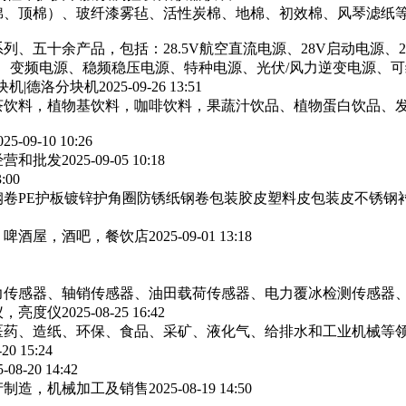
棉、顶棉）、玻纤漆雾毡、活性炭棉、地棉、初效棉、风琴滤纸‌等
列、五十余产品，包括：28.5V航空直流电源、28V启动电源、
源、变频电源、稳频稳压电源、特种电源、光伏/风力逆变电源、
块机|德洛分块机
2025-09-26 13:51
茶饮料，植物基饮料，咖啡饮料，果蔬汁饮品、植物蛋白饮品、
025-09-10 10:26
经营和批发
2025-09-05 10:18
3:00
卷PE护板镀锌护角圈防锈纸钢卷包装胶皮塑料皮包装皮不锈钢
，啤酒屋，酒吧，餐饮店
2025-09-01 13:18
力传感器、轴销传感器、油田载荷传感器、电力覆冰检测传感器
仪，亮度仪
2025-08-25 16:42
医药、造纸、环保、食品、采矿、液化气、给排水和工业机械等
-20 15:24
5-08-20 14:42
产制造，机械加工及销售
2025-08-19 14:50