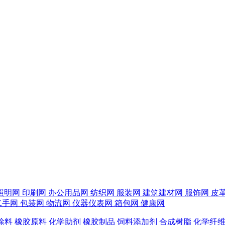
照明网
印刷网
办公用品网
纺织网
服装网
建筑建材网
服饰网
皮
二手网
包装网
物流网
仪器仪表网
箱包网
健康网
涂料
橡胶原料
化学助剂
橡胶制品
饲料添加剂
合成树脂
化学纤