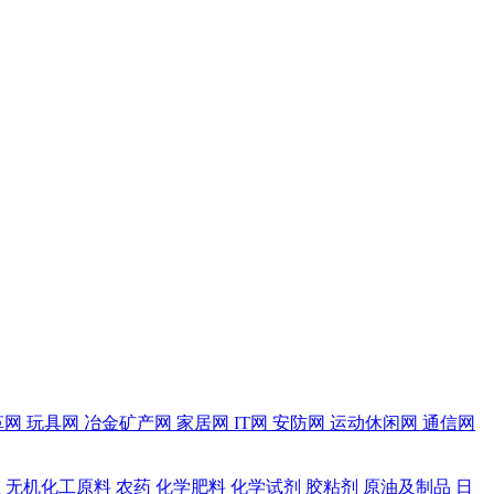
革网
玩具网
冶金矿产网
家居网
IT网
安防网
运动休闲网
通信网
维
无机化工原料
农药
化学肥料
化学试剂
胶粘剂
原油及制品
日