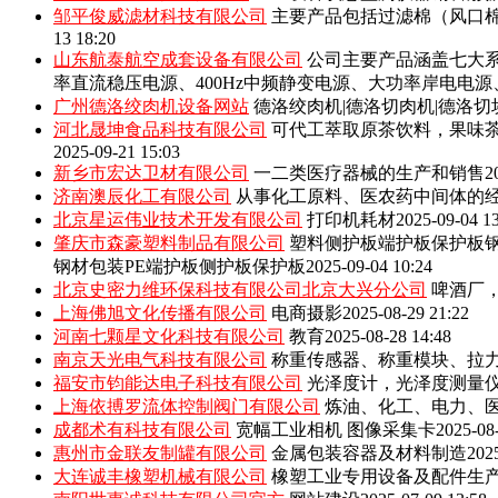
邹平俊威滤材科技有限公司
主要产品包括‌过滤棉（风口
13 18:20
山东航泰航空成套设备有限公司
公司主要产品涵盖七大系
率直流稳压电源、400Hz中频静变电源、大功率岸电电
广州德洛绞肉机设备网站
德洛绞肉机|德洛切肉机|德洛切
河北晟坤食品科技有限公司
可代工萃取原茶饮料，果味
2025-09-21 15:03
新乡市宏达卫材有限公司
一二类医疗器械的生产和销售
2
济南澳辰化工有限公司
从事化工原料、医农药中间体的
北京星运伟业技术开发有限公司
打印机耗材
2025-09-04 1
肇庆市森豪塑料制品有限公司
塑料侧护板端护板保护板钢
钢材包装PE端护板侧护板保护板
2025-09-04 10:24
北京史密力维环保科技有限公司北京大兴分公司
啤酒厂
上海佛旭文化传播有限公司
电商摄影
2025-08-29 21:22
河南七颗星文化科技有限公司
教育
2025-08-28 14:48
南京天光电气科技有限公司
称重传感器、称重模块、拉
福安市钧能达电子科技有限公司
光泽度计，光泽度测量
上海依搏罗流体控制阀门有限公司
炼油、化工、电力、
成都术有科技有限公司
宽幅工业相机 图像采集卡
2025-08
惠州市金联友制罐有限公司
金属包装容器及材料制造
202
大连诚丰橡塑机械有限公司
橡塑工业专用设备及配件生