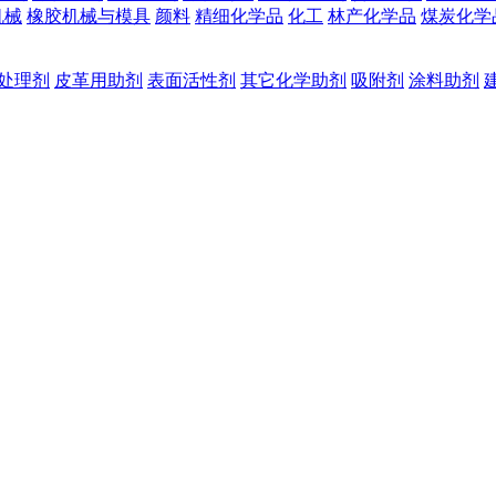
机械
橡胶机械与模具
颜料
精细化学品
化工
林产化学品
煤炭化学
处理剂
皮革用助剂
表面活性剂
其它化学助剂
吸附剂
涂料助剂