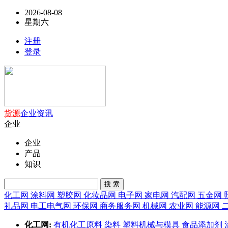
2026-08-08
星期六
注册
登录
货源
企业
资讯
企业
企业
产品
知识
搜 索
化工网
涂料网
塑胶网
化妆品网
电子网
家电网
汽配网
五金网
礼品网
电工电气网
环保网
商务服务网
机械网
农业网
能源网
化工网:
有机化工原料
染料
塑料机械与模具
食品添加剂