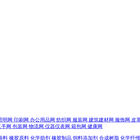
照明网
印刷网
办公用品网
纺织网
服装网
建筑建材网
服饰网
皮
二手网
包装网
物流网
仪器仪表网
箱包网
健康网
涂料
橡胶原料
化学助剂
橡胶制品
饲料添加剂
合成树脂
化学纤