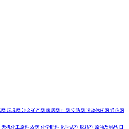
革网
玩具网
冶金矿产网
家居网
IT网
安防网
运动休闲网
通信网
维
无机化工原料
农药
化学肥料
化学试剂
胶粘剂
原油及制品
日