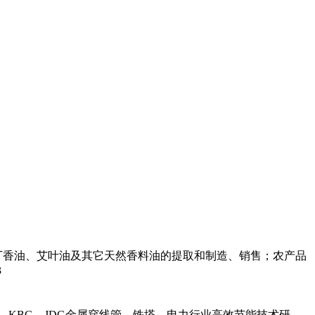
丁香油、艾叶油及其它天然香料油的提取和制造、销售；农产品
3
，KBG，JDG金属穿线管，铁塔，电力行业高效节能技术研