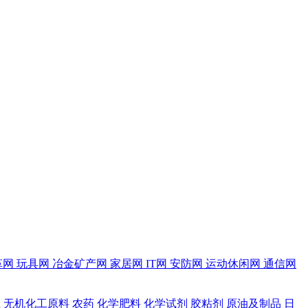
革网
玩具网
冶金矿产网
家居网
IT网
安防网
运动休闲网
通信网
维
无机化工原料
农药
化学肥料
化学试剂
胶粘剂
原油及制品
日