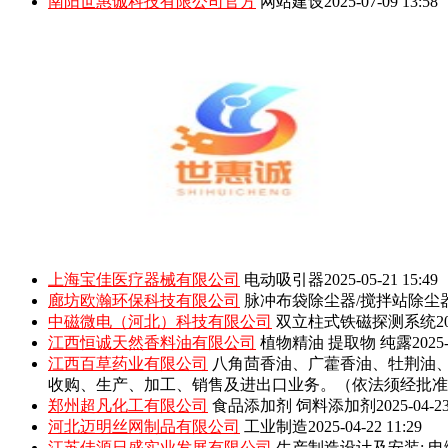
南阳世惠诚科技有限公司官方
网站建设
2025-07-09 13:58
上海宝佳医疗器械有限公司
电动吸引器
2025-05-21 15:49
廊坊欧瀚环保科技有限公司
脉冲布袋除尘器/搅拌站除尘
中磁微电（河北）科技有限公司
双立柱式铁磁探测系统
2
江西恒诚天然香料油有限公司
植物精油 提取物 纯露
2025-
江西百草药业有限公司
八角茴香油、广藿香油、牡荆油
收购、生产、加工、销售及进出口业务。（依法须经批准
郑州超凡化工有限公司
食品添加剂 饲料添加剂
2025-04-23
河北迈明丝网制品有限公司
工业制造
2025-04-22 11:29
江苏佳源日盛实业发展有限公司
生产制造设计及安装: 