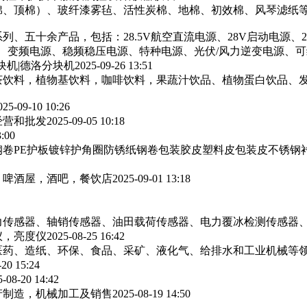
棉、顶棉）、玻纤漆雾毡、活性炭棉、地棉、初效棉、风琴滤纸‌等
列、五十余产品，包括：28.5V航空直流电源、28V启动电源、
源、变频电源、稳频稳压电源、特种电源、光伏/风力逆变电源、
块机|德洛分块机
2025-09-26 13:51
茶饮料，植物基饮料，咖啡饮料，果蔬汁饮品、植物蛋白饮品、
025-09-10 10:26
经营和批发
2025-09-05 10:18
3:00
卷PE护板镀锌护角圈防锈纸钢卷包装胶皮塑料皮包装皮不锈钢
，啤酒屋，酒吧，餐饮店
2025-09-01 13:18
力传感器、轴销传感器、油田载荷传感器、电力覆冰检测传感器
仪，亮度仪
2025-08-25 16:42
医药、造纸、环保、食品、采矿、液化气、给排水和工业机械等
-20 15:24
5-08-20 14:42
产制造，机械加工及销售
2025-08-19 14:50