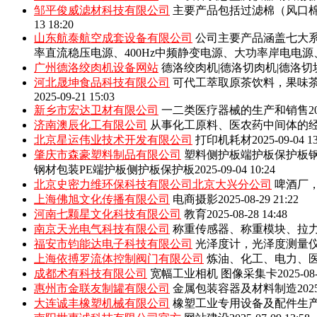
邹平俊威滤材科技有限公司
主要产品包括‌过滤棉（风口
13 18:20
山东航泰航空成套设备有限公司
公司主要产品涵盖七大系
率直流稳压电源、400Hz中频静变电源、大功率岸电电
广州德洛绞肉机设备网站
德洛绞肉机|德洛切肉机|德洛切
河北晟坤食品科技有限公司
可代工萃取原茶饮料，果味
2025-09-21 15:03
新乡市宏达卫材有限公司
一二类医疗器械的生产和销售
2
济南澳辰化工有限公司
从事化工原料、医农药中间体的
北京星运伟业技术开发有限公司
打印机耗材
2025-09-04 1
肇庆市森豪塑料制品有限公司
塑料侧护板端护板保护板钢
钢材包装PE端护板侧护板保护板
2025-09-04 10:24
北京史密力维环保科技有限公司北京大兴分公司
啤酒厂
上海佛旭文化传播有限公司
电商摄影
2025-08-29 21:22
河南七颗星文化科技有限公司
教育
2025-08-28 14:48
南京天光电气科技有限公司
称重传感器、称重模块、拉
福安市钧能达电子科技有限公司
光泽度计，光泽度测量
上海依搏罗流体控制阀门有限公司
炼油、化工、电力、
成都术有科技有限公司
宽幅工业相机 图像采集卡
2025-08
惠州市金联友制罐有限公司
金属包装容器及材料制造
202
大连诚丰橡塑机械有限公司
橡塑工业专用设备及配件生