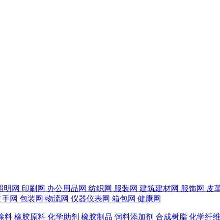
照明网
印刷网
办公用品网
纺织网
服装网
建筑建材网
服饰网
皮
二手网
包装网
物流网
仪器仪表网
箱包网
健康网
涂料
橡胶原料
化学助剂
橡胶制品
饲料添加剂
合成树脂
化学纤