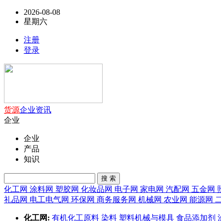
2026-08-08
星期六
注册
登录
货源
企业
资讯
企业
企业
产品
知识
搜 索
化工网
涂料网
塑胶网
化妆品网
电子网
家电网
汽配网
五金网
礼品网
电工电气网
环保网
商务服务网
机械网
农业网
能源网
化工网:
有机化工原料
染料
塑料机械与模具
食品添加剂