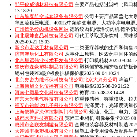
邹平俊威滤材科技有限公司
主要产品包括‌过滤棉（风口
13 18:20
山东航泰航空成套设备有限公司
公司主要产品涵盖七大系
率直流稳压电源、400Hz中频静变电源、大功率岸电电
广州德洛绞肉机设备网站
德洛绞肉机|德洛切肉机|德洛切
河北晟坤食品科技有限公司
可代工萃取原茶饮料，果味
2025-09-21 15:03
新乡市宏达卫材有限公司
一二类医疗器械的生产和销售
2
济南澳辰化工有限公司
从事化工原料、医农药中间体的
北京星运伟业技术开发有限公司
打印机耗材
2025-09-04 1
肇庆市森豪塑料制品有限公司
塑料侧护板端护板保护板钢
钢材包装PE端护板侧护板保护板
2025-09-04 10:24
北京史密力维环保科技有限公司北京大兴分公司
啤酒厂
上海佛旭文化传播有限公司
电商摄影
2025-08-29 21:22
河南七颗星文化科技有限公司
教育
2025-08-28 14:48
南京天光电气科技有限公司
称重传感器、称重模块、拉
福安市钧能达电子科技有限公司
光泽度计，光泽度测量
上海依搏罗流体控制阀门有限公司
炼油、化工、电力、
成都术有科技有限公司
宽幅工业相机 图像采集卡
2025-08
惠州市金联友制罐有限公司
金属包装容器及材料制造
202
大连诚丰橡塑机械有限公司
橡塑工业专用设备及配件生