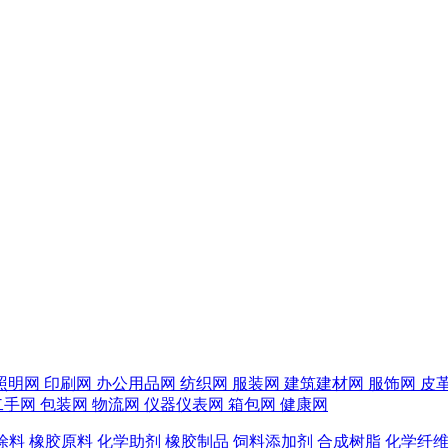
照明网
印刷网
办公用品网
纺织网
服装网
建筑建材网
服饰网
皮
二手网
包装网
物流网
仪器仪表网
箱包网
健康网
涂料
橡胶原料
化学助剂
橡胶制品
饲料添加剂
合成树脂
化学纤