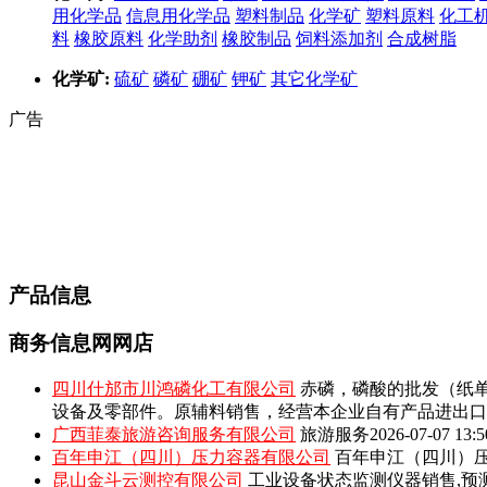
用化学品
信息用化学品
塑料制品
化学矿
塑料原料
化工
料
橡胶原料
化学助剂
橡胶制品
饲料添加剂
合成树脂
化学矿:
硫矿
磷矿
硼矿
钾矿
其它化学矿
广告
产品信息
商务信息网网店
四川什邡市川鸿磷化工有限公司
赤磷，磷酸的批发（纸单
设备及零部件。原辅料销售，经营本企业自有产品进出口
广西菲泰旅游咨询服务有限公司
旅游服务
2026-07-07 13:5
百年申江（四川）压力容器有限公司
百年申江（四川）压
昆山金斗云测控有限公司
工业设备状态监测仪器销售,预