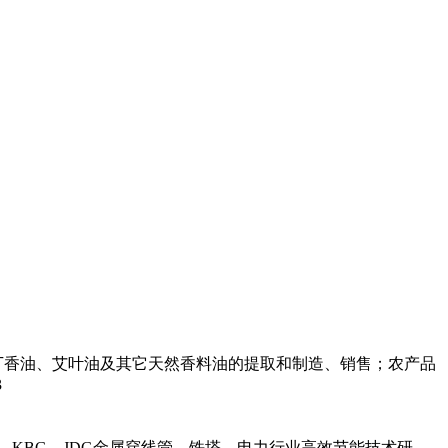
丁香油、艾叶油及其它天然香料油的提取和制造、销售；农产品
3
，KBG，JDG金属穿线管，铁塔，电力行业高效节能技术研