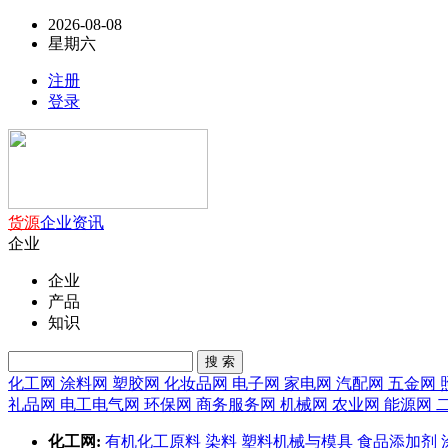
2026-08-08
星期六
注册
登录
货源
企业
资讯
企业
企业
产品
知识
搜 索
化工网
涂料网
塑胶网
化妆品网
电子网
家电网
汽配网
五金网
礼品网
电工电气网
环保网
商务服务网
机械网
农业网
能源网
化工网:
有机化工原料
染料
塑料机械与模具
食品添加剂