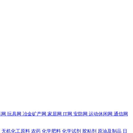
革网
玩具网
冶金矿产网
家居网
IT网
安防网
运动休闲网
通信网
维
无机化工原料
农药
化学肥料
化学试剂
胶粘剂
原油及制品
日