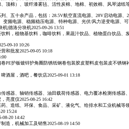
棉、顶棉）、玻纤漆雾毡、活性炭棉、地棉、初效棉、风琴滤纸‌等
列、五十余产品，包括：28.5V航空直流电源、28V启动电源、
源、变频电源、稳频稳压电源、特种电源、光伏/风力逆变电源、
块机|德洛分块机
2025-09-26 13:51
茶饮料，植物基饮料，咖啡饮料，果蔬汁饮品、植物蛋白饮品、
025-09-10 10:26
经营和批发
2025-09-05 10:18
3:00
卷PE护板镀锌护角圈防锈纸钢卷包装胶皮塑料皮包装皮不锈钢
，啤酒屋，酒吧，餐饮店
2025-09-01 13:18
力传感器、轴销传感器、油田载荷传感器、电力覆冰检测传感器
仪，亮度仪
2025-08-25 16:42
医药、造纸、环保、食品、采矿、液化气、给排水和工业机械等
-20 15:24
5-08-20 14:42
产制造，机械加工及销售
2025-08-19 14:50