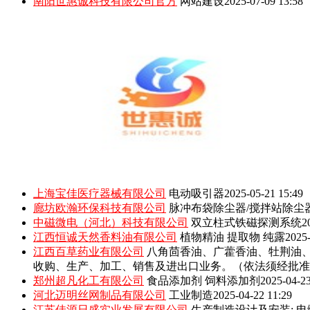
南阳世惠诚科技有限公司官方
网站建设
2025-07-09 13:58
上海宝佳医疗器械有限公司
电动吸引器
2025-05-21 15:49
廊坊欧瀚环保科技有限公司
脉冲布袋除尘器/搅拌站除尘
中磁微电（河北）科技有限公司
双立柱式铁磁探测系统
2
江西恒诚天然香料油有限公司
植物精油 提取物 纯露
2025-
江西百草药业有限公司
八角茴香油、广藿香油、牡荆油
收购、生产、加工、销售及进出口业务。（依法须经批准
郑州超凡化工有限公司
食品添加剂 饲料添加剂
2025-04-23
河北迈明丝网制品有限公司
工业制造
2025-04-22 11:29
江苏佳源日盛实业发展有限公司
生产制造设计及安装: 