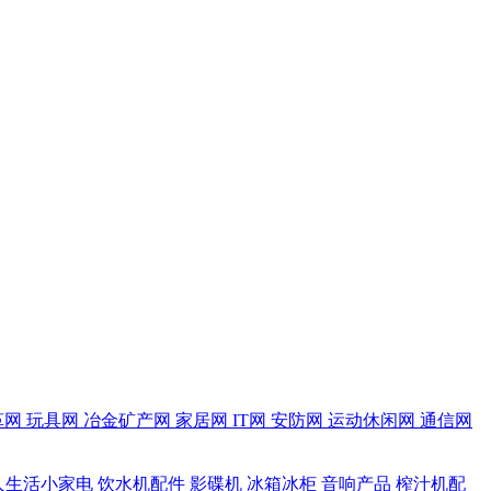
革网
玩具网
冶金矿产网
家居网
IT网
安防网
运动休闲网
通信网
人生活小家电
饮水机配件
影碟机
冰箱冰柜
音响产品
榨汁机配