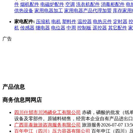
件
烟机配件
电磁炉配件
空调
洗衣机配件
消毒柜配件
电
供热设备
家用电器加工
家用电器产品代理加盟
库存家用
家电配件:
压缩机
电机
塑料件
温控器
电热元件
定时器
机
传感器
继电器
电位器
中周
控制板
遥控器
其它配件
家
广告
产品信息
商务信息网网店
四川什邡市川鸿磷化工有限公司
赤磷，磷酸的批发（纸单
设备及零部件。原辅料销售，经营本企业自有产品进出口
广西菲泰旅游咨询服务有限公司
旅游服务
2026-07-07 13:5
百年申江（四川）压力容器有限公司
百年申江（四川）压