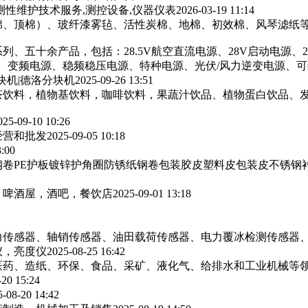
测性维护技术服务,测控设备,仪器仪表
2026-03-19 11:14
棉、顶棉）、玻纤漆雾毡、活性炭棉、地棉、初效棉、风琴滤纸‌等
列、五十余产品，包括：28.5V航空直流电源、28V启动电源、
源、变频电源、稳频稳压电源、特种电源、光伏/风力逆变电源、
块机|德洛分块机
2025-09-26 13:51
茶饮料，植物基饮料，咖啡饮料，果蔬汁饮品、植物蛋白饮品、
025-09-10 10:26
经营和批发
2025-09-05 10:18
3:00
卷PE护板镀锌护角圈防锈纸钢卷包装胶皮塑料皮包装皮不锈钢
，啤酒屋，酒吧，餐饮店
2025-09-01 13:18
力传感器、轴销传感器、油田载荷传感器、电力覆冰检测传感器
仪，亮度仪
2025-08-25 16:42
医药、造纸、环保、食品、采矿、液化气、给排水和工业机械等
-20 15:24
5-08-20 14:42