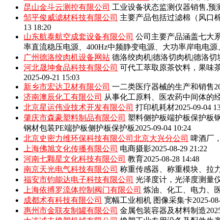
昆山金斗云测控有限公司
工业设备状态监测仪器销售,预
邹平俊威滤材科技有限公司
主要产品包括‌过滤棉（风口
13 18:20
山东航泰航空成套设备有限公司
公司主要产品涵盖七大系
率直流稳压电源、400Hz中频静变电源、大功率岸电电
广州德洛绞肉机设备网站
德洛绞肉机|德洛切肉机|德洛切
河北晟坤食品科技有限公司
可代工萃取原茶饮料，果味
2025-09-21 15:03
新乡市宏达卫材有限公司
一二类医疗器械的生产和销售
2
济南澳辰化工有限公司
从事化工原料、医农药中间体的
北京星运伟业技术开发有限公司
打印机耗材
2025-09-04 1
肇庆市森豪塑料制品有限公司
塑料侧护板端护板保护板钢
钢材包装PE端护板侧护板保护板
2025-09-04 10:24
北京史密力维环保科技有限公司北京大兴分公司
啤酒厂
上海佛旭文化传播有限公司
电商摄影
2025-08-29 21:22
河南七颗星文化科技有限公司
教育
2025-08-28 14:48
南京天光电气科技有限公司
称重传感器、称重模块、拉
福安市钧能达电子科技有限公司
光泽度计，光泽度测量
上海依搏罗流体控制阀门有限公司
炼油、化工、电力、
成都术有科技有限公司
宽幅工业相机 图像采集卡
2025-08
惠州市金联友制罐有限公司
金属包装容器及材料制造
202