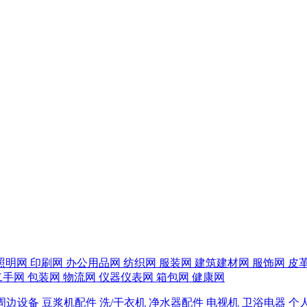
照明网
印刷网
办公用品网
纺织网
服装网
建筑建材网
服饰网
皮
二手网
包装网
物流网
仪器仪表网
箱包网
健康网
周边设备
豆浆机配件
洗/干衣机
净水器配件
电视机
卫浴电器
个