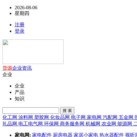
2026-08-06
星期四
注册
登录
货源
企业
资讯
企业
企业
产品
知识
搜 索
化工网
涂料网
塑胶网
化妆品网
电子网
家电网
汽配网
五金网
礼品网
电工电气网
环保网
商务服务网
机械网
农业网
能源网
家电网:
家电配件
厨房电器
家居小家电
热水器配件
视听