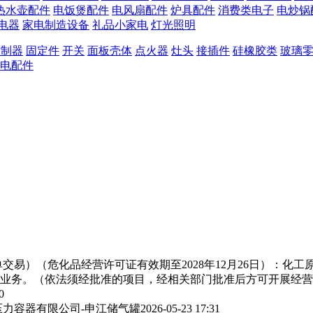
热水壶配件
电饭煲配件
电风扇配件
炉具配件
消费类电子
电炒锅
电器
家电制造设备
礼品小家电
灯光照明
控制器
固定件
开关
面板壳体
点火器
灶头
接插件
硅橡胶类
玻璃
电配件
交易）（危化品经营许可证有效期至2028年12月26日）：化
业务。（依法须经批准的项目，经相关部门批准后方可开展经营
0
力容器有限公司-申江储气罐
2026-05-23 17:31