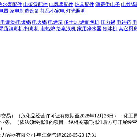
热水壶配件
电饭煲配件
电风扇配件
炉具配件
消费类电子
电炒锅
电器
家电制造设备
礼品小家电
灯光照明
电饭煲/电饭锅
电火锅
电烤箱
多士炉/烤面包机
压力锅
电饼铛
电
果蔬消毒机/扫毒机
电热炉
给皂液机
家用净水器
刨冰机
其它厨
交易）（危化品经营许可证有效期至2028年12月26日）：化
业务。（依法须经批准的项目，经相关部门批准后方可开展经营
0
力容器有限公司-申江储气罐
2026-05-23 17:31