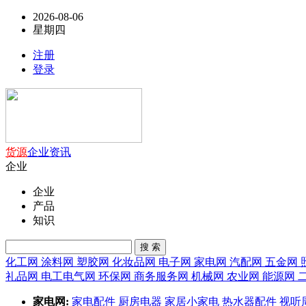
2026-08-06
星期四
注册
登录
货源
企业
资讯
企业
企业
产品
知识
搜 索
化工网
涂料网
塑胶网
化妆品网
电子网
家电网
汽配网
五金网
礼品网
电工电气网
环保网
商务服务网
机械网
农业网
能源网
家电网:
家电配件
厨房电器
家居小家电
热水器配件
视听