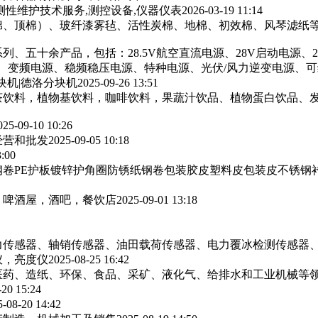
测性维护技术服务,测控设备,仪器仪表
2026-03-19 11:14
棉、顶棉）、玻纤漆雾毡、活性炭棉、地棉、初效棉、风琴滤纸‌等
列、五十余产品，包括：28.5V航空直流电源、28V启动电源、
源、变频电源、稳频稳压电源、特种电源、光伏/风力逆变电源、
块机|德洛分块机
2025-09-26 13:51
茶饮料，植物基饮料，咖啡饮料，果蔬汁饮品、植物蛋白饮品、
025-09-10 10:26
经营和批发
2025-09-05 10:18
3:00
卷PE护板镀锌护角圈防锈纸钢卷包装胶皮塑料皮包装皮不锈钢
，啤酒屋，酒吧，餐饮店
2025-09-01 13:18
力传感器、轴销传感器、油田载荷传感器、电力覆冰检测传感器
仪，亮度仪
2025-08-25 16:42
医药、造纸、环保、食品、采矿、液化气、给排水和工业机械等
-20 15:24
5-08-20 14:42