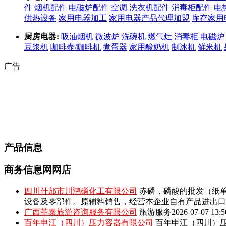
件
烟机配件
电磁炉配件
空调
洗衣机配件
消毒柜配件
电
供热设备
家用电器加工
家用电器产品代理加盟
库存家用
厨房电器:
吸油烟机
微波炉
洗碗机
燃气灶
消毒柜
电磁炉
豆浆机
咖啡壶/咖啡机
煮蛋器
家用酸奶机
制冰机
鲜米机
广告
产品信息
商务信息网网店
四川什邡市川鸿磷化工有限公司
赤磷，磷酸的批发（纸单
设备及零部件。原辅料销售，经营本企业自有产品进出口
广西菲泰旅游咨询服务有限公司
旅游服务
2026-07-07 13:5
百年申江（四川）压力容器有限公司
百年申江（四川）压