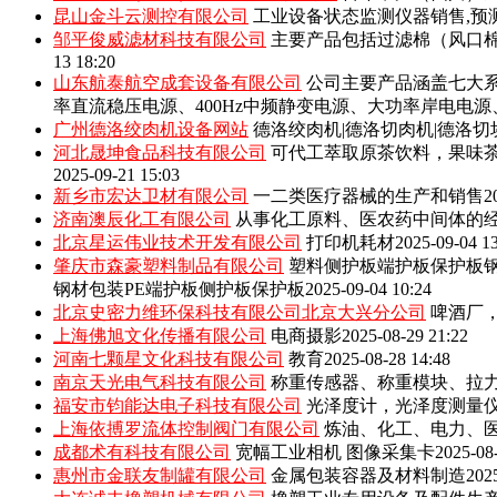
昆山金斗云测控有限公司
工业设备状态监测仪器销售,预
邹平俊威滤材科技有限公司
主要产品包括‌过滤棉（风口
13 18:20
山东航泰航空成套设备有限公司
公司主要产品涵盖七大系
率直流稳压电源、400Hz中频静变电源、大功率岸电电
广州德洛绞肉机设备网站
德洛绞肉机|德洛切肉机|德洛切
河北晟坤食品科技有限公司
可代工萃取原茶饮料，果味
2025-09-21 15:03
新乡市宏达卫材有限公司
一二类医疗器械的生产和销售
2
济南澳辰化工有限公司
从事化工原料、医农药中间体的
北京星运伟业技术开发有限公司
打印机耗材
2025-09-04 1
肇庆市森豪塑料制品有限公司
塑料侧护板端护板保护板钢
钢材包装PE端护板侧护板保护板
2025-09-04 10:24
北京史密力维环保科技有限公司北京大兴分公司
啤酒厂
上海佛旭文化传播有限公司
电商摄影
2025-08-29 21:22
河南七颗星文化科技有限公司
教育
2025-08-28 14:48
南京天光电气科技有限公司
称重传感器、称重模块、拉
福安市钧能达电子科技有限公司
光泽度计，光泽度测量
上海依搏罗流体控制阀门有限公司
炼油、化工、电力、
成都术有科技有限公司
宽幅工业相机 图像采集卡
2025-08
惠州市金联友制罐有限公司
金属包装容器及材料制造
202