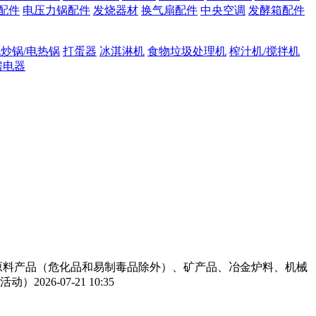
配件
电压力锅配件
发烧器材
换气扇配件
中央空调
发酵箱配件
炒锅/电热锅
打蛋器
冰淇淋机
食物垃圾处理机
榨汁机/搅拌机
房电器
工原料产品（危化品和易制毒品除外）、矿产品、冶金炉料、机械
活动）
2026-07-21 10:35