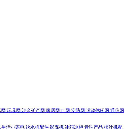
革网
玩具网
冶金矿产网
家居网
IT网
安防网
运动休闲网
通信网
人生活小家电
饮水机配件
影碟机
冰箱冰柜
音响产品
榨汁机配