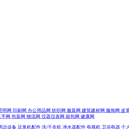
照明网
印刷网
办公用品网
纺织网
服装网
建筑建材网
服饰网
皮
二手网
包装网
物流网
仪器仪表网
箱包网
健康网
周边设备
豆浆机配件
洗/干衣机
净水器配件
电视机
卫浴电器
个