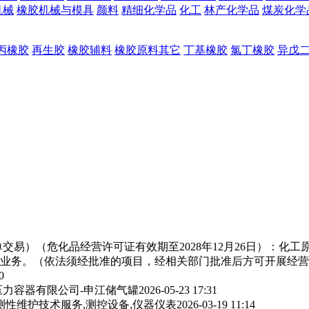
机械
橡胶机械与模具
颜料
精细化学品
化工
林产化学品
煤炭化学
丙橡胶
再生胶
橡胶辅料
橡胶原料其它
丁基橡胶
氯丁橡胶
异戊
交易）（危化品经营许可证有效期至2028年12月26日）：化
业务。（依法须经批准的项目，经相关部门批准后方可开展经营
0
力容器有限公司-申江储气罐
2026-05-23 17:31
测性维护技术服务,测控设备,仪器仪表
2026-03-19 11:14