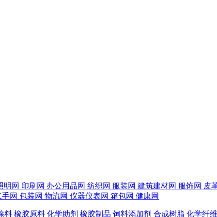
照明网
印刷网
办公用品网
纺织网
服装网
建筑建材网
服饰网
皮
二手网
包装网
物流网
仪器仪表网
箱包网
健康网
涂料
橡胶原料
化学助剂
橡胶制品
饲料添加剂
合成树脂
化学纤