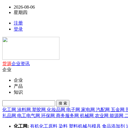
2026-08-06
星期四
注册
登录
货源
企业
资讯
企业
企业
产品
知识
搜 索
化工网
涂料网
塑胶网
化妆品网
电子网
家电网
汽配网
五金网
礼品网
电工电气网
环保网
商务服务网
机械网
农业网
能源网
化工网:
有机化工原料
染料
塑料机械与模具
食品添加剂