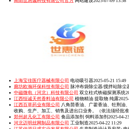
南阳世惠诚科技有限公司官方
网站建设
2025-07-09 13:58
上海宝佳医疗器械有限公司
电动吸引器
2025-05-21 15:49
廊坊欧瀚环保科技有限公司
脉冲布袋除尘器/搅拌站除尘
中磁微电（河北）科技有限公司
双立柱式铁磁探测系统
2
江西恒诚天然香料油有限公司
植物精油 提取物 纯露
2025-
江西百草药业有限公司
八角茴香油、广藿香油、牡荆油
收购、生产、加工、销售及进出口业务。（依法须经批准
郑州超凡化工有限公司
食品添加剂 饲料添加剂
2025-04-23
河北迈明丝网制品有限公司
工业制造
2025-04-22 11:29
江苏佳源日盛实业发展有限公司
生产制造设计及安装: 