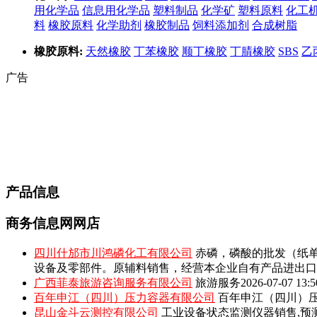
用化学品
信息用化学品
塑料制品
化学矿
塑料原料
化工
料
橡胶原料
化学助剂
橡胶制品
饲料添加剂
合成树脂
橡胶原料:
天然橡胶
丁苯橡胶
顺丁橡胶
丁腈橡胶
SBS
乙
广告
产品信息
商务信息网网店
四川什邡市川鸿磷化工有限公司
赤磷，磷酸的批发（纸单
设备及零部件。原辅料销售，经营本企业自有产品进出口
广西菲泰旅游咨询服务有限公司
旅游服务
2026-07-07 13:5
百年申江（四川）压力容器有限公司
百年申江（四川）压
昆山金斗云测控有限公司
工业设备状态监测仪器销售,预