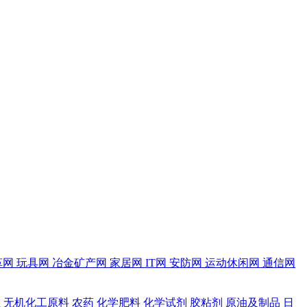
革网
玩具网
冶金矿产网
家居网
IT网
安防网
运动休闲网
通信网
维
无机化工原料
农药
化学肥料
化学试剂
胶粘剂
原油及制品
日