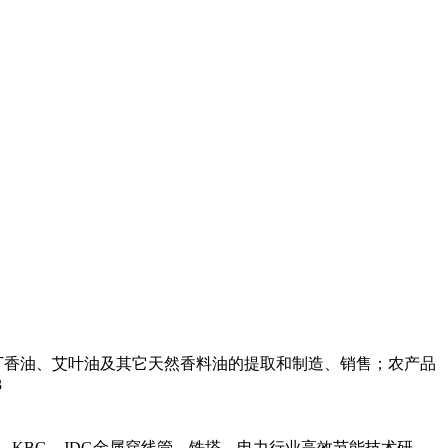
丁香油、艾叶油及其它天然香料油的提取和制造、销售；农产品
3
，KBG，JDG金属穿线管，铁塔，电力行业高效节能技术研