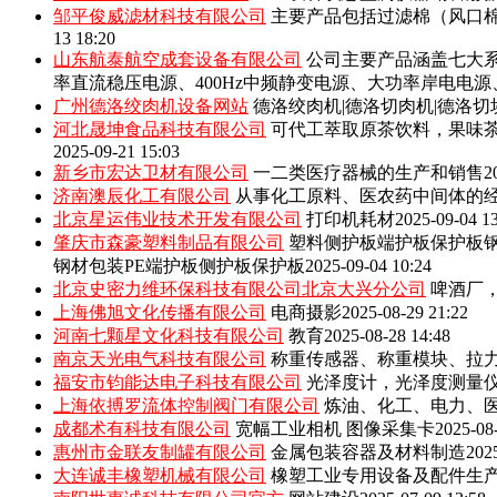
邹平俊威滤材科技有限公司
主要产品包括‌过滤棉（风口
13 18:20
山东航泰航空成套设备有限公司
公司主要产品涵盖七大系
率直流稳压电源、400Hz中频静变电源、大功率岸电电
广州德洛绞肉机设备网站
德洛绞肉机|德洛切肉机|德洛切
河北晟坤食品科技有限公司
可代工萃取原茶饮料，果味
2025-09-21 15:03
新乡市宏达卫材有限公司
一二类医疗器械的生产和销售
2
济南澳辰化工有限公司
从事化工原料、医农药中间体的
北京星运伟业技术开发有限公司
打印机耗材
2025-09-04 1
肇庆市森豪塑料制品有限公司
塑料侧护板端护板保护板钢
钢材包装PE端护板侧护板保护板
2025-09-04 10:24
北京史密力维环保科技有限公司北京大兴分公司
啤酒厂
上海佛旭文化传播有限公司
电商摄影
2025-08-29 21:22
河南七颗星文化科技有限公司
教育
2025-08-28 14:48
南京天光电气科技有限公司
称重传感器、称重模块、拉
福安市钧能达电子科技有限公司
光泽度计，光泽度测量
上海依搏罗流体控制阀门有限公司
炼油、化工、电力、
成都术有科技有限公司
宽幅工业相机 图像采集卡
2025-08
惠州市金联友制罐有限公司
金属包装容器及材料制造
202
大连诚丰橡塑机械有限公司
橡塑工业专用设备及配件生