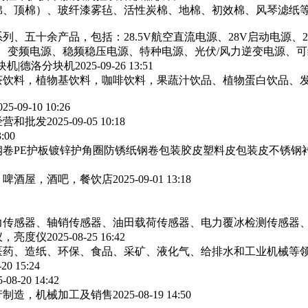
棉、顶棉）、玻纤漆雾毡、活性炭棉、地棉、初效棉、风琴滤纸‌等
列、五十余产品，包括：28.5V航空直流电源、28V启动电源、
源、变频电源、稳频稳压电源、特种电源、光伏/风力逆变电源、
块机|德洛分块机
2025-09-26 13:51
茶饮料，植物基饮料，咖啡饮料，果蔬汁饮品、植物蛋白饮品、
025-09-10 10:26
经营和批发
2025-09-05 10:18
3:00
卷PE护板镀锌护角圈防锈纸钢卷包装胶皮塑料皮包装皮不锈钢
，啤酒屋，酒吧，餐饮店
2025-09-01 13:18
力传感器、轴销传感器、油田载荷传感器、电力覆冰检测传感器
仪，亮度仪
2025-08-25 16:42
医药、造纸、环保、食品、采矿、液化气、给排水和工业机械等
-20 15:24
5-08-20 14:42
产制造，机械加工及销售
2025-08-19 14:50