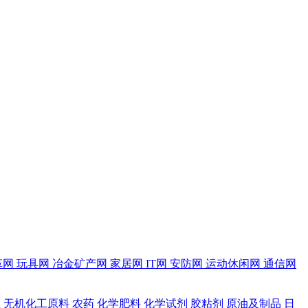
革网
玩具网
冶金矿产网
家居网
IT网
安防网
运动休闲网
通信网
维
无机化工原料
农药
化学肥料
化学试剂
胶粘剂
原油及制品
日