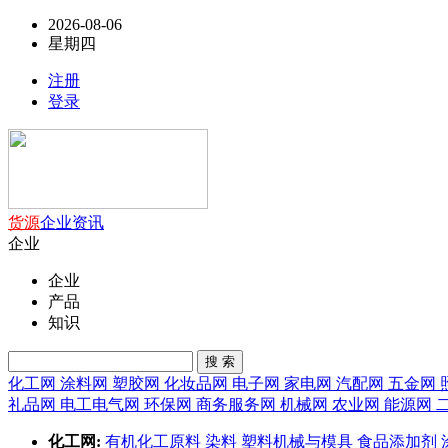
2026-08-06
星期四
注册
登录
货源
企业
资讯
企业
企业
产品
知识
搜 索
化工网
涂料网
塑胶网
化妆品网
电子网
家电网
汽配网
五金网
礼品网
电工电气网
环保网
商务服务网
机械网
农业网
能源网
化工网:
有机化工原料
染料
塑料机械与模具
食品添加剂