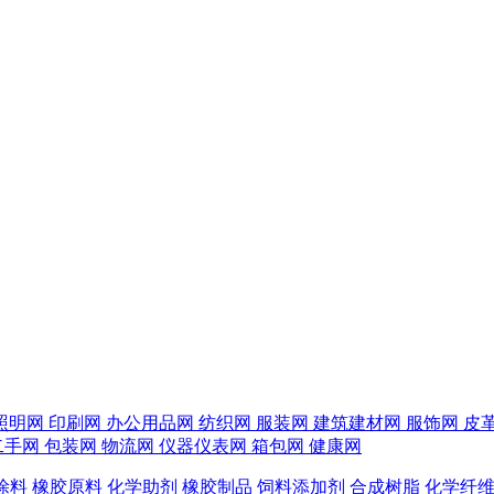
照明网
印刷网
办公用品网
纺织网
服装网
建筑建材网
服饰网
皮
二手网
包装网
物流网
仪器仪表网
箱包网
健康网
涂料
橡胶原料
化学助剂
橡胶制品
饲料添加剂
合成树脂
化学纤