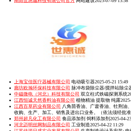
南阳世惠诚科技有限公司官方
网站建设
2025-07-09 13:58
上海宝佳医疗器械有限公司
电动吸引器
2025-05-21 15:49
廊坊欧瀚环保科技有限公司
脉冲布袋除尘器/搅拌站除尘
中磁微电（河北）科技有限公司
双立柱式铁磁探测系统
2
江西恒诚天然香料油有限公司
植物精油 提取物 纯露
2025-
江西百草药业有限公司
八角茴香油、广藿香油、牡荆油
收购、生产、加工、销售及进出口业务。（依法须经批准
郑州超凡化工有限公司
食品添加剂 饲料添加剂
2025-04-23
河北迈明丝网制品有限公司
工业制造
2025-04-22 11:29
江苏佳源日盛实业发展有限公司
生产制造设计及安装: 