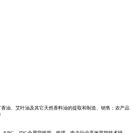
丁香油、艾叶油及其它天然香料油的提取和制造、销售；农产品
3
，KBG，JDG金属穿线管，铁塔，电力行业高效节能技术研