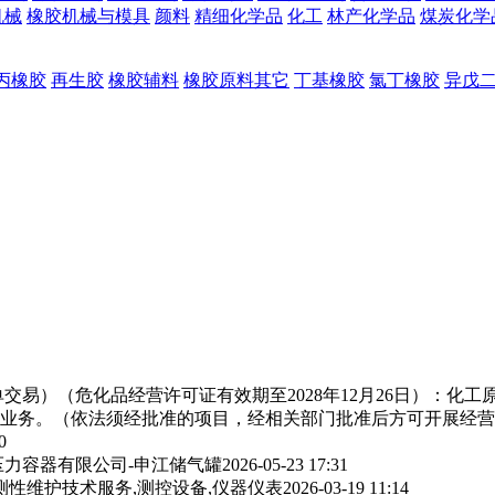
机械
橡胶机械与模具
颜料
精细化学品
化工
林产化学品
煤炭化学
丙橡胶
再生胶
橡胶辅料
橡胶原料其它
丁基橡胶
氯丁橡胶
异戊
交易）（危化品经营许可证有效期至2028年12月26日）：化
业务。（依法须经批准的项目，经相关部门批准后方可开展经营
0
力容器有限公司-申江储气罐
2026-05-23 17:31
测性维护技术服务,测控设备,仪器仪表
2026-03-19 11:14