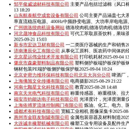
邹平俊威滤材科技有限公司
主要产品包括‌过滤棉（风口
13 18:20
山东航泰航空成套设备有限公司
公司主要产品涵盖七大系
率直流稳压电源、400Hz中频静变电源、大功率岸电电
广州德洛绞肉机设备网站
德洛绞肉机|德洛切肉机|德洛切
河北晟坤食品科技有限公司
可代工萃取原茶饮料，果味
2025-09-21 15:03
新乡市宏达卫材有限公司
一二类医疗器械的生产和销售
2
济南澳辰化工有限公司
从事化工原料、医农药中间体的
北京星运伟业技术开发有限公司
打印机耗材
2025-09-04 1
肇庆市森豪塑料制品有限公司
塑料侧护板端护板保护板钢
钢材包装PE端护板侧护板保护板
2025-09-04 10:24
北京史密力维环保科技有限公司北京大兴分公司
啤酒厂
上海佛旭文化传播有限公司
电商摄影
2025-08-29 21:22
河南七颗星文化科技有限公司
教育
2025-08-28 14:48
南京天光电气科技有限公司
称重传感器、称重模块、拉
福安市钧能达电子科技有限公司
光泽度计，光泽度测量
上海依搏罗流体控制阀门有限公司
炼油、化工、电力、
成都术有科技有限公司
宽幅工业相机 图像采集卡
2025-08
惠州市金联友制罐有限公司
金属包装容器及材料制造
202
大连诚丰橡塑机械有限公司
橡塑工业专用设备及配件生