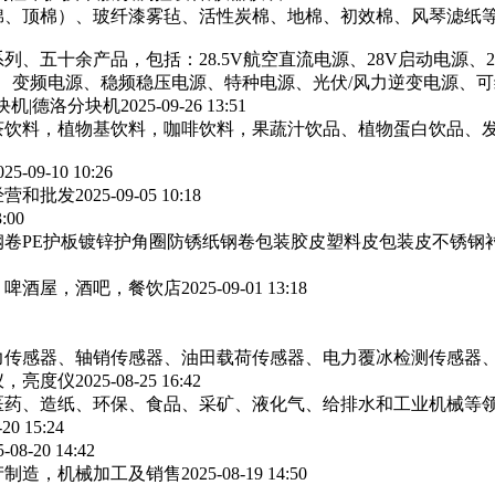
棉、顶棉）、玻纤漆雾毡、活性炭棉、地棉、初效棉、风琴滤纸‌等
列、五十余产品，包括：28.5V航空直流电源、28V启动电源、
源、变频电源、稳频稳压电源、特种电源、光伏/风力逆变电源、
块机|德洛分块机
2025-09-26 13:51
茶饮料，植物基饮料，咖啡饮料，果蔬汁饮品、植物蛋白饮品、
025-09-10 10:26
经营和批发
2025-09-05 10:18
3:00
卷PE护板镀锌护角圈防锈纸钢卷包装胶皮塑料皮包装皮不锈钢
，啤酒屋，酒吧，餐饮店
2025-09-01 13:18
力传感器、轴销传感器、油田载荷传感器、电力覆冰检测传感器
仪，亮度仪
2025-08-25 16:42
医药、造纸、环保、食品、采矿、液化气、给排水和工业机械等
-20 15:24
5-08-20 14:42
产制造，机械加工及销售
2025-08-19 14:50