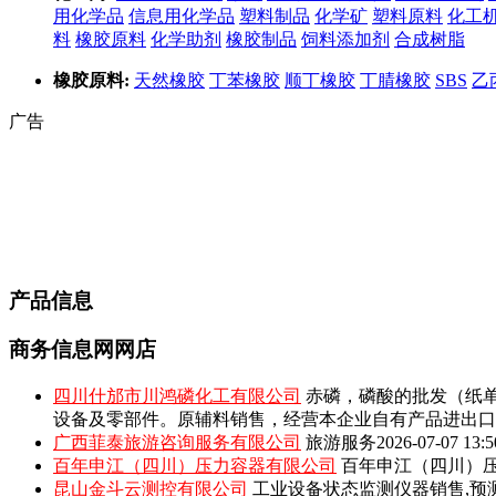
用化学品
信息用化学品
塑料制品
化学矿
塑料原料
化工
料
橡胶原料
化学助剂
橡胶制品
饲料添加剂
合成树脂
橡胶原料:
天然橡胶
丁苯橡胶
顺丁橡胶
丁腈橡胶
SBS
乙
广告
产品信息
商务信息网网店
四川什邡市川鸿磷化工有限公司
赤磷，磷酸的批发（纸单
设备及零部件。原辅料销售，经营本企业自有产品进出口
广西菲泰旅游咨询服务有限公司
旅游服务
2026-07-07 13:5
百年申江（四川）压力容器有限公司
百年申江（四川）压
昆山金斗云测控有限公司
工业设备状态监测仪器销售,预