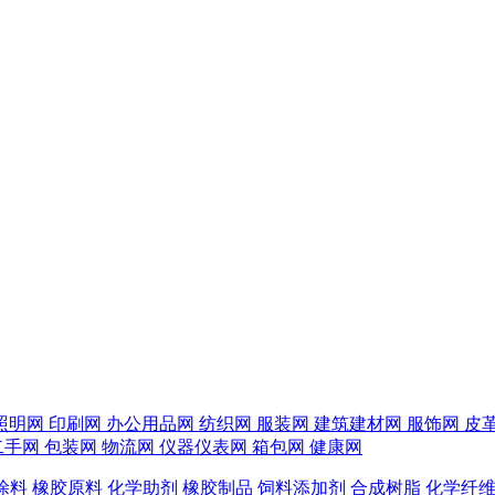
照明网
印刷网
办公用品网
纺织网
服装网
建筑建材网
服饰网
皮
二手网
包装网
物流网
仪器仪表网
箱包网
健康网
涂料
橡胶原料
化学助剂
橡胶制品
饲料添加剂
合成树脂
化学纤