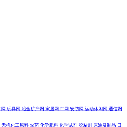
革网
玩具网
冶金矿产网
家居网
IT网
安防网
运动休闲网
通信网
维
无机化工原料
农药
化学肥料
化学试剂
胶粘剂
原油及制品
日