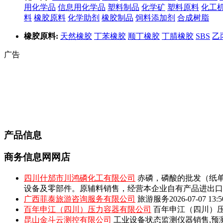
用化学品
信息用化学品
塑料制品
化学矿
塑料原料
化工
料
橡胶原料
化学助剂
橡胶制品
饲料添加剂
合成树脂
橡胶原料:
天然橡胶
丁苯橡胶
顺丁橡胶
丁腈橡胶
SBS
乙
广告
产品信息
商务信息网网店
四川什邡市川鸿磷化工有限公司
赤磷，磷酸的批发（纸单
设备及零部件。原辅料销售，经营本企业自有产品进出口
广西菲泰旅游咨询服务有限公司
旅游服务
2026-07-07 13:5
百年申江（四川）压力容器有限公司
百年申江（四川）压
昆山金斗云测控有限公司
工业设备状态监测仪器销售,预