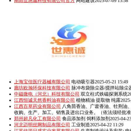
南阳世惠诚科技有限公司官方
网站建设
2025-07-09 13:58
上海宝佳医疗器械有限公司
电动吸引器
2025-05-21 15:49
廊坊欧瀚环保科技有限公司
脉冲布袋除尘器/搅拌站除尘
中磁微电（河北）科技有限公司
双立柱式铁磁探测系统
2
江西恒诚天然香料油有限公司
植物精油 提取物 纯露
2025-
江西百草药业有限公司
八角茴香油、广藿香油、牡荆油
收购、生产、加工、销售及进出口业务。（依法须经批准
郑州超凡化工有限公司
食品添加剂 饲料添加剂
2025-04-23
河北迈明丝网制品有限公司
工业制造
2025-04-22 11:29
江苏佳源日盛实业发展有限公司
生产制造设计及安装: 