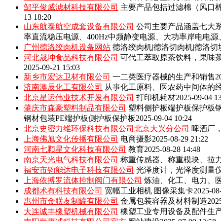
邹平俊威滤材科技有限公司
主要产品包括‌过滤棉（风口
13 18:20
山东航泰航空成套设备有限公司
公司主要产品涵盖七大系
率直流稳压电源、400Hz中频静变电源、大功率岸电电
广州德洛绞肉机设备网站
德洛绞肉机|德洛切肉机|德洛切
河北晟坤食品科技有限公司
可代工萃取原茶饮料，果味
2025-09-21 15:03
新乡市宏达卫材有限公司
一二类医疗器械的生产和销售
2
济南澳辰化工有限公司
从事化工原料、医农药中间体的
北京星运伟业技术开发有限公司
打印机耗材
2025-09-04 1
肇庆市森豪塑料制品有限公司
塑料侧护板端护板保护板钢
钢材包装PE端护板侧护板保护板
2025-09-04 10:24
北京史密力维环保科技有限公司北京大兴分公司
啤酒厂
上海佛旭文化传播有限公司
电商摄影
2025-08-29 21:22
河南七颗星文化科技有限公司
教育
2025-08-28 14:48
南京天光电气科技有限公司
称重传感器、称重模块、拉
福安市钧能达电子科技有限公司
光泽度计，光泽度测量
上海依搏罗流体控制阀门有限公司
炼油、化工、电力、
成都术有科技有限公司
宽幅工业相机 图像采集卡
2025-08
惠州市金联友制罐有限公司
金属包装容器及材料制造
202
大连诚丰橡塑机械有限公司
橡塑工业专用设备及配件生