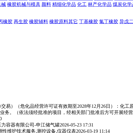
机械
橡胶机械与模具
颜料
精细化学品
化工
林产化学品
煤炭化学
丙橡胶
再生胶
橡胶辅料
橡胶原料其它
丁基橡胶
氯丁橡胶
异戊
交易）（危化品经营许可证有效期至2028年12月26日）：化
业务。（依法须经批准的项目，经相关部门批准后方可开展经营
0
力容器有限公司-申江储气罐
2026-05-23 17:31
测性维护技术服务,测控设备,仪器仪表
2026-03-19 11:14