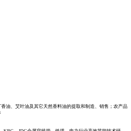
丁香油、艾叶油及其它天然香料油的提取和制造、销售；农产品
3
，KBG，JDG金属穿线管，铁塔，电力行业高效节能技术研