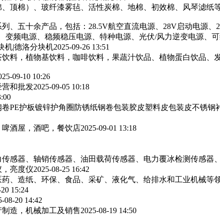
棉、顶棉）、玻纤漆雾毡、活性炭棉、地棉、初效棉、风琴滤纸‌等
列、五十余产品，包括：28.5V航空直流电源、28V启动电源、
源、变频电源、稳频稳压电源、特种电源、光伏/风力逆变电源、
块机|德洛分块机
2025-09-26 13:51
茶饮料，植物基饮料，咖啡饮料，果蔬汁饮品、植物蛋白饮品、
025-09-10 10:26
经营和批发
2025-09-05 10:18
3:00
卷PE护板镀锌护角圈防锈纸钢卷包装胶皮塑料皮包装皮不锈钢
，啤酒屋，酒吧，餐饮店
2025-09-01 13:18
力传感器、轴销传感器、油田载荷传感器、电力覆冰检测传感器
仪，亮度仪
2025-08-25 16:42
医药、造纸、环保、食品、采矿、液化气、给排水和工业机械等
-20 15:24
5-08-20 14:42
产制造，机械加工及销售
2025-08-19 14:50