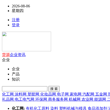
2026-08-06
星期四
注册
登录
货源
企业
资讯
企业
企业
产品
知识
搜 索
化工网
涂料网
塑胶网
化妆品网
电子网
家电网
汽配网
五金网
礼品网
电工电气网
环保网
商务服务网
机械网
农业网
能源网
化工网:
有机化工原料
染料
塑料机械与模具
食品添加剂